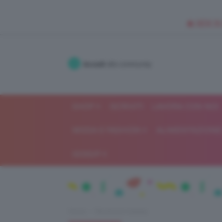
🥥 NEW IN
Accedi
alla community
SHOP
ISCRIVITI
LAVORA CON NOI
MODA E FASHION
ALIMENTAZIONE 
GOSSIP
Home
Recensioni beauty