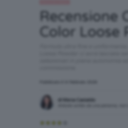
Recensioni beauty
Recensione C
Color Loose
Formula ultra fine e uniformante
Loose Powder ci avrà lasciate sen
selezionati in piena autonomia e
commissione.
Pubblicato il: 6 Febbraio 2026
di Mena Castaldo
Articolo scritto da una persona, no