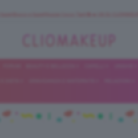
 SuperStrucco e SuperMousse Cocco Tiarè 🌺 ➡️ VAI SU CLIOMAK
FORUM
BEAUTY E BELLEZZA
CAPELLI
UNGHIE
ClioMakeUp
E DIETA
GRAVIDANZA E MATERNITÀ
RELAZIONI
Blog