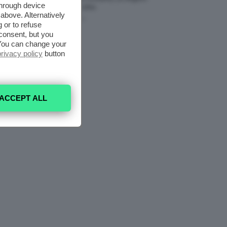
through device
Da Provare ORA
above. Alternatively
7 Agosto 2026
 or to refuse
consent, but you
. You can change your
privacy policy
button
ACCEPT ALL