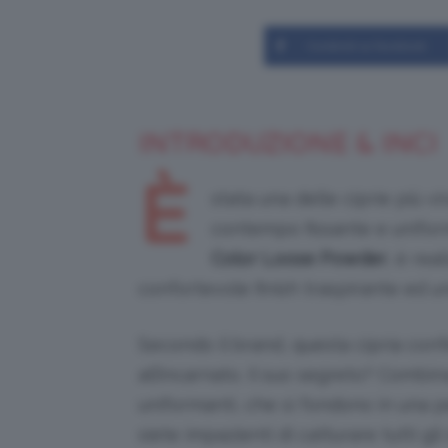
Condividi su Facebook
INTRODUZIONE & INCI
È
stata una delle ciprie più vi
contempo fissante e unifor
Color Loose Powder
, è rea
confortevole finish traspirante ed u
Secondo il brand, questa cipria con
all’incarnato. Il suo segreto? Combina
uniformanti, che si fondono in una p
siete impazienti di catturare tutti gl