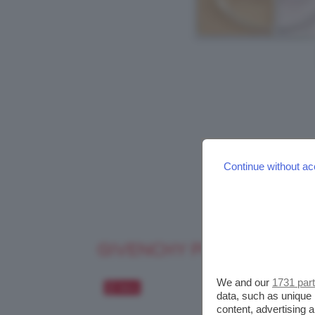
Continue without ac
GIVENCHY PRISME LIBRE
We and our
1731 par
Salva
data, such as unique 
content, advertising