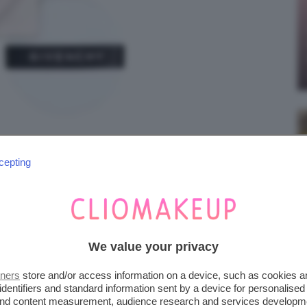
cepting
 4 COLOR LOOSE POWDER
We value your privacy
tners
store and/or access information on a device, such as cookies 
identifiers and standard information sent by a device for personalised
 and content measurement, audience research and services developm