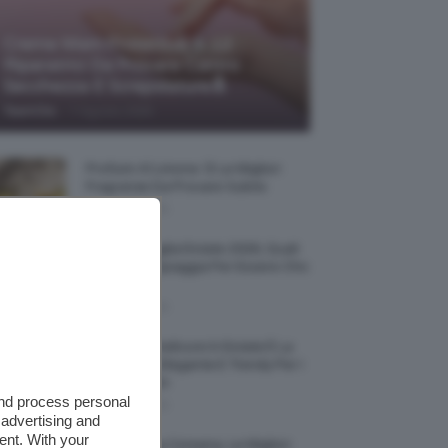
Creme Mani Protettive ✨ 12
Riparatrici Da Provare Contro
Secchezza E Screpolature🔝
-
TeamClio
7 Agosto 2026
Profumi Al Limone 🍋 Le Migliori
Fragranze Da Provare Subito
7 Agosto 2026
Borse Di Paglia Estate 2026, Quali
Portarsi In Spiaggia Per Essere Chic
E Comode
7 Agosto 2026
La French Pedicure In Estate È La
Nail Art Più Elegante E Trendy Per I
Nostri Piedini
and process personal
7 Agosto 2026
 advertising and
ent. With your
Tinta Labbra Coreana, Le Migliori