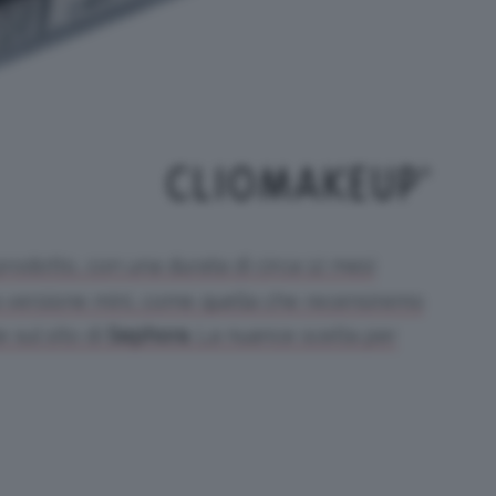
prodotto, con una durata di circa 12 mesi
lla versione mini, come quella che recensiremo
e sul sito di
Sephora
. La nuance scelta per