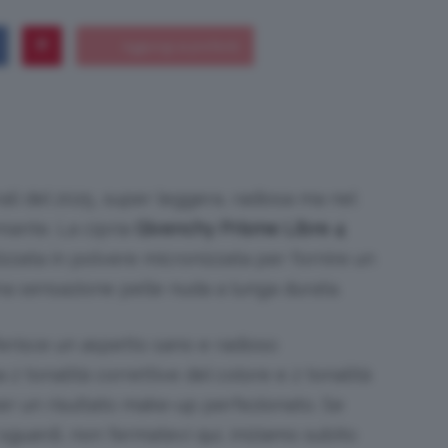
Bellezza
rali del 2025, super leggera, radiosa ma nel
mante. La cipria
Givenchy Prisme Libre 4
e
lizzata in polvere micronizzata per fornire un
na sensazione pelle nuda a lunga durata.
ferisce un aspetto sano e radioso
Makeup
 2 tonalità correttive del colore e 2 tonalità
er un risultato make-up perfezionato. Se
i sguardi, non fermatevi qui, iniziamo subito