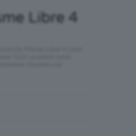
sme Libre 4
Givenchy Prisme Libre 4 Color
ne! Tutti i prodotti sono
 potremmo ricevere una