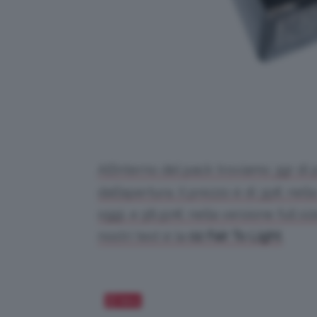
All’interno del pack troviamo 3gr di 
dall’apertura. Il prezzo è di 35€ ne
oggi, e 58,50€ nella versione full siz
nostri test è la
02 Fair To Light
.
Salva