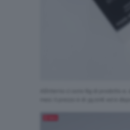
All’interno ci sono 8g
di prodotto e, 
mesi. Il prezzo è di 39,00€ ed è disp
Salva