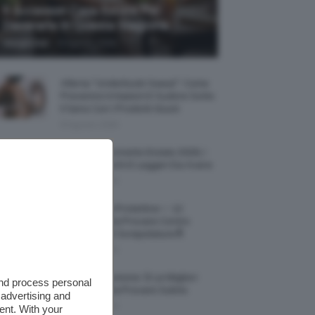
5 Accessori Casa Estate Per
Decorarla In Questa Stagione
-
Giorgia Asti
8 Agosto 2026
Allerta “Underboob Sweat”: Come
Prevenire Irritazioni E Sudore Sotto
Il Seno Con I Prodotti Giusti
8 Agosto 2026
Borse All’uncinetto Estate 2026, I
Modelli Freschi E Leggeri Da Avere
8 Agosto 2026
Creme Mani Protettive ✨ 12
Riparatrici Da Provare Contro
Secchezza E Screpolature🔝
7 Agosto 2026
Profumi Al Limone 🍋 Le Migliori
and process personal
Fragranze Da Provare Subito
 advertising and
7 Agosto 2026
ent. With your