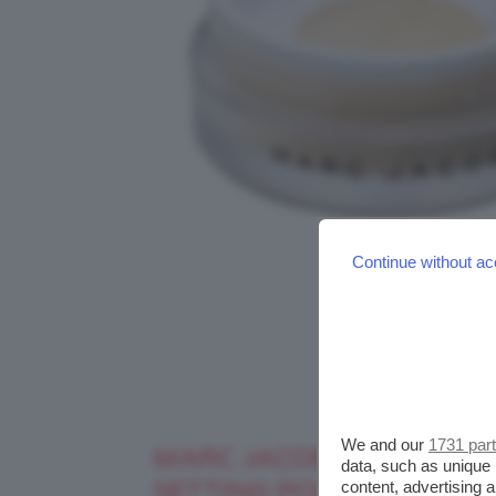
Continue without ac
We and our
1731 par
MARC JACOBS FINISH LI
data, such as unique 
SETTING POWDER
content, advertising