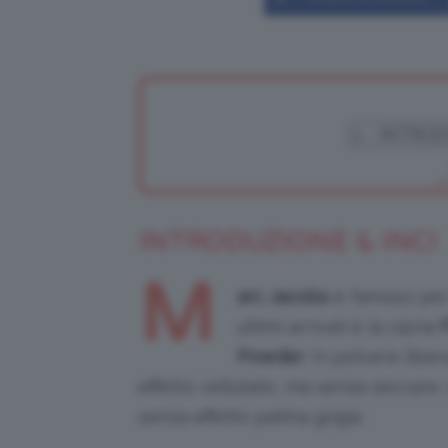
INTRODUZIONE & INCI
M
arc Jacobs
è famoso per i
ultimi arrivati è la cipria
Powder
. In polvere libe
effetto vellutato, ma senza seccare.
senza effetto patina grigia.