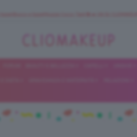
 SuperStrucco e SuperMousse Cocco Tiarè 🌺 ➡️ VAI SU CLIOMAK
FORUM
BEAUTY E BELLEZZA
CAPELLI
UNGHIE
ClioMakeUp
E DIETA
GRAVIDANZA E MATERNITÀ
RELAZIONI
Blog