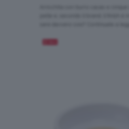
Arricchita con burro cacao e cinque d
pelle e, secondo il brand, il finish è i
sarà davvero così? Continuate a leg
Salva