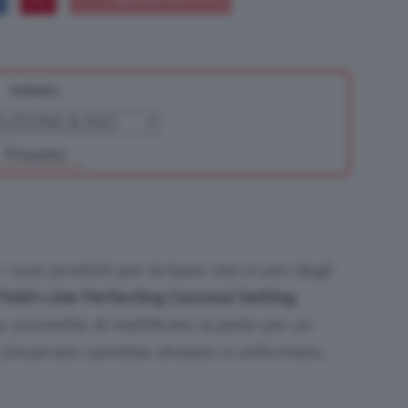
Indietro
Bellezza
Prossimo
e
 suoi prodotti per la base viso e uno degli
Finish Line Perfecting Coconut Setting
ra, promette di mattificare la pelle per un
Makeup
 L’incarnato sarebbe idratato e uniformato,