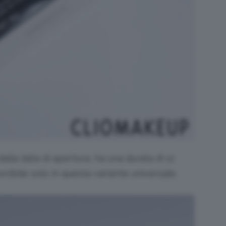
dalla data di apertura, ha una durata di 12
onibile solo in questa variante universale.