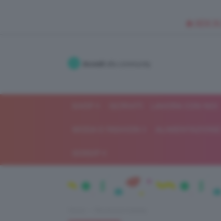
🥥 NEW IN
Accedi
alla community
SHOP
ISCRIVITI
LAVORA CON NOI
MODA E FASHION
ALIMENTAZIONE 
GOSSIP
Home
Recensioni beauty