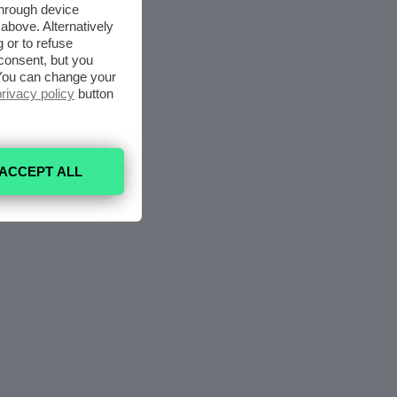
through device
above. Alternatively
 or to refuse
consent, but you
. You can change your
privacy policy
button
ACCEPT ALL