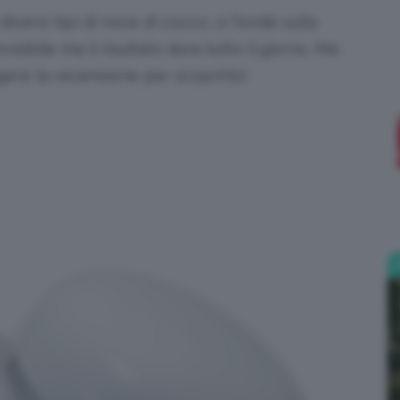
iversi tipi di noce di cocco, si fonde sulla
;)
nvisibile ma il risultato dura tutto il giorno. Ma
gere la recensione per scoprirlo!