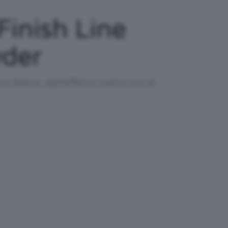
Finish Line
wder
 libera, dall’effetto matte ma al