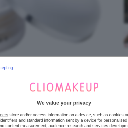
cepting
We value your privacy
tners
store and/or access information on a device, such as cookies 
NE PERFECTING COCONUT
identifiers and standard information sent by a device for personalised
 and content measurement, audience research and services developm