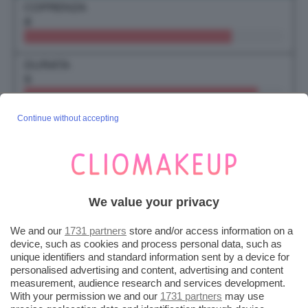
COPRENZA
8
DURATA
9
Continue without accepting
FACILITÀ DI STESURA
8
RESA FINALE
8
We value your privacy
We and our
1731 partners
store and/or access information on a
device, such as cookies and process personal data, such as
8.3
IN POCHE PAROLE
unique identifiers and standard information sent by a device for
SI TRATTA DI UN CORRETTORE
personalised advertising and content, advertising and content
FLUIDO, CARATTERIZZATO DA
measurement, audience research and services development.
UNA TEXTURE LEGGERA E
With your permission we and our
1731 partners
may use
VELLUTATA, COMBINATA AD UNA