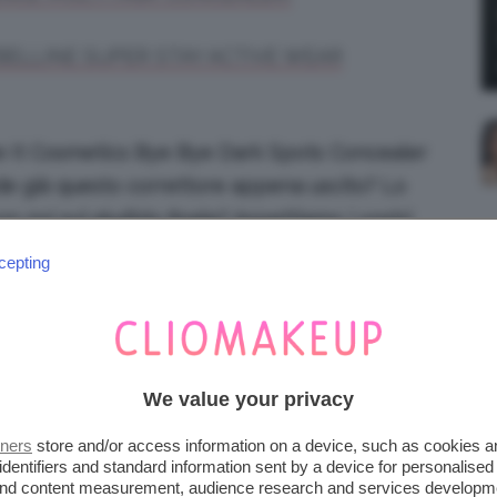
ELLINE SUPER STAY ACTIVE WEAR
e It Cosmetics Bye Bye Dark Spots Concealer
iede già questo correttore appena uscito? Lo
 noi sul giudizio finale? Aspettiamo i vostri
cepting
Indietro
We value your privacy
Prossimo
tners
store and/or access information on a device, such as cookies 
identifiers and standard information sent by a device for personalised
 and content measurement, audience research and services developm