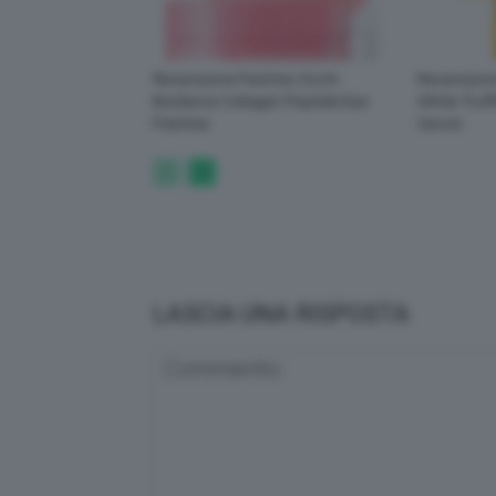
Recensione Patches Occhi
Recensione
Biodance Collagen Peptide Eye
White Truff
Patches
Serum
LASCIA UNA RISPOSTA