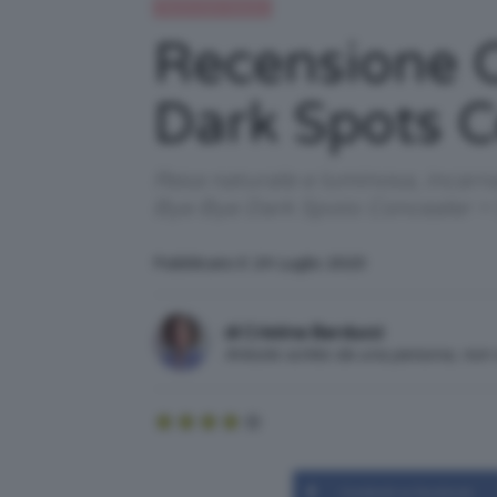
Recensioni beauty
Recensione C
Dark Spots C
Resa naturale e luminosa, incarn
Bye Bye Dark Spots Concealer + 
Pubblicato il: 24 Luglio 2023
di Cristina Barducci
Articolo scritto da una persona, no
Condividi su Facebook