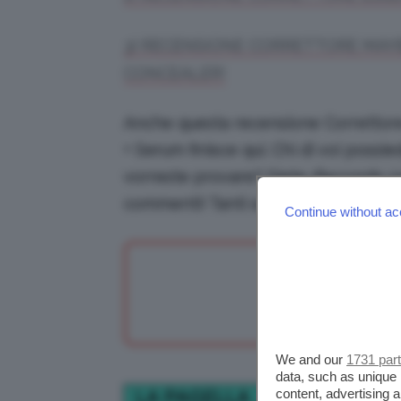
3) RECENSIONE CORRETTORE MAYB
CONCEALER!
Anche questa recensione Correttor
+ Serum finisce qui. Chi di voi poss
vorreste provare? Siete d’accordo con
commenti! Tanti saluti dal TeamClio!
Continue without ac
We and our
1731 par
data, such as unique 
content, advertising
LA PAGELLA