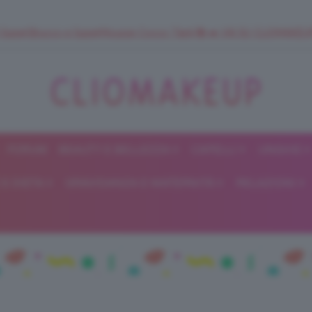
 SuperStrucco e SuperMousse Cocco Tiarè 🌺 ➡️ VAI SU CLIOMAK
FORUM
BEAUTY E BELLEZZA
CAPELLI
UNGHIE
ClioMakeUp
E DIETA
GRAVIDANZA E MATERNITÀ
RELAZIONI
Blog