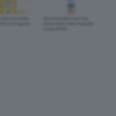
 Siero Viso d’Alba
Recensione BB Cream Yves
le First Oil Capsule
Rocher Hydra Water-Plump BB
Cream SPF 50