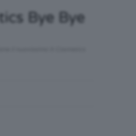
tics Bye Bye
one il nuovissimo It Cosmetics