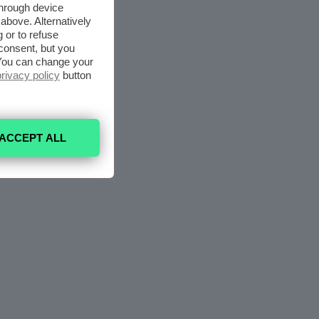
through device
above. Alternatively
 or to refuse
consent, but you
. You can change your
privacy policy
button
ACCEPT ALL