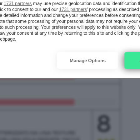
ur
1731 partners
may use precise geolocation data and identification 
ick to consent to our and our
1731 partners
’ processing as described 
detailed information and change your preferences before consenting
te that some processing of your personal data may not require your 
t to such processing. Your preferences will apply to this website only
aw your consent at any time by returning to this site and clicking the
webpage.
Manage Options
8
ATTERIZZATO DA UNA TEXTURE
N UNA SOLA PASSATA. FACILE