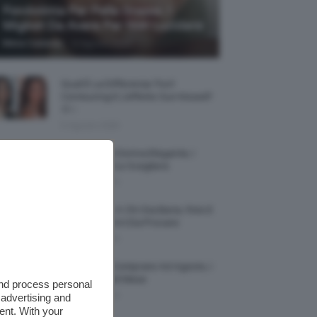
Fondotinta Per Pelle Grassa, I
Migliori Da Avere Per Non Lucidarsi
-
Mena Castaldo
6 Agosto 2026
Qual È La Differenza Tra Il
Contouring E L’effetto Sun Kissed?
🌞✨
5 Agosto 2026
Smartwatch Donna Elegante, I
Modelli Tra Cui Scegliere
5 Agosto 2026
Smalto Lilla: A Chi Sta Bene, Foto E
Idee Di Nail Art Da Provare
5 Agosto 2026
Profumi Da Comprare Ad Agosto, I
Più Buoni Del Mese
and process personal
5 Agosto 2026
 advertising and
ent. With your