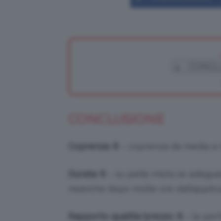
CONCLUSIONE
Coprenza
:
8
– coprenza da media a me
Durata
:
8
– su pelle mista se adegua
neanche dopo molte ore dall’applica
Rapporto qualità/prezzo
:
8
– le per