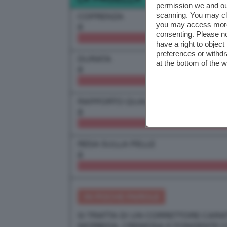
permission we and o
scanning. You may cl
COPRENZA
you may access more 
8
consenting. Please no
have a right to objec
preferences or withdr
DURATA
at the bottom of the 
8
RAPPORTO QUALITÀ/PREZZO
8
RESA SULLA PELLE
8
IN POCHE PAROLE
SI TRATTA DI UN CORRETTORE CAR
MORBIDA, CREMOSA E FONDENTE CO