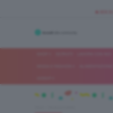
🥥 NEW IN
Accedi
alla community
SHOP
ISCRIVITI
LAVORA CON NOI
MODA E FASHION
ALIMENTAZIONE 
GOSSIP
Home
Recensioni beauty