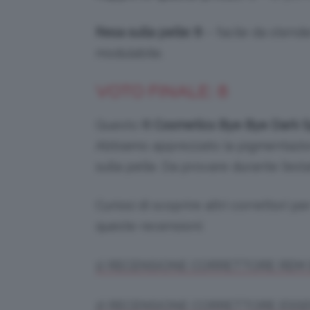
Resa sulla pelle: 8
– facile da stende
modulabile.
VOTO FINALE: 8
Questo
It Cosmetics Bye Bye Dark 
Abbiamo apprezzato la pigmentazion
sulla pelle. Da provare durante l’est
Curiosi di scoprire altri correttori 
queste recensioni:
1) RECENSIONE CORRETTORE REM
2) RECENSIONE CORRETTORE ESS