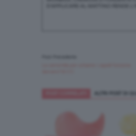
D’APPLICARE AL MATTINO RENDE L’
Post Precedente
La camomilla per schiarire i capelli funziona
davvero?🌼👱🏻‍♀️
POST CORRELATI
ALTRI POST DI 