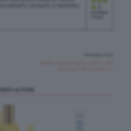
INCARNATO LEVIGATO E RADIOSO.
PUNTEGGIO
TOTALE
Prossimo Post
Migliori make-up estate 2023 💄 per
valorizzare l’abbronzatura ☀️
QUESTO AUTORE