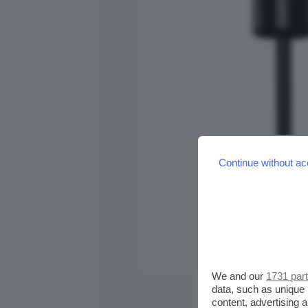
Continue without ac
We and our
1731 par
data, such as unique 
content, advertising