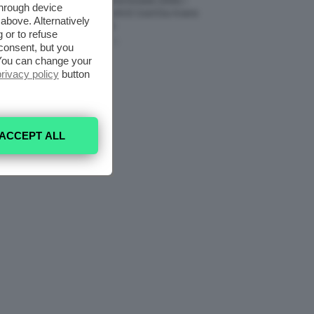
Vestiti Lingerie Estate 2026, I
through device
Modelli Freschi E Cool Da Avere
above. Alternatively
Nell’armadio
 or to refuse
6 Agosto 2026
consent, but you
. You can change your
privacy policy
button
ACCEPT ALL