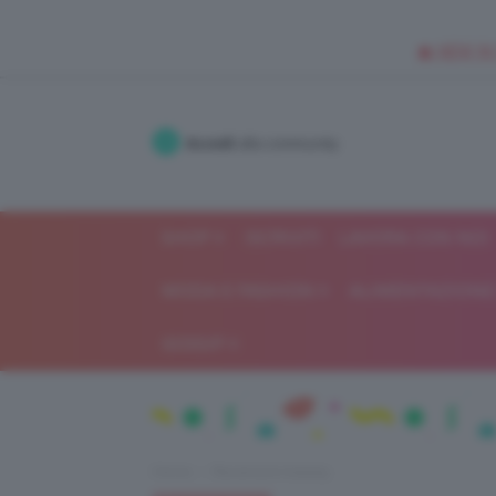
🥥 NEW IN
Accedi
alla community
SHOP
ISCRIVITI
LAVORA CON NOI
MODA E FASHION
ALIMENTAZIONE 
GOSSIP
Home
Recensioni beauty