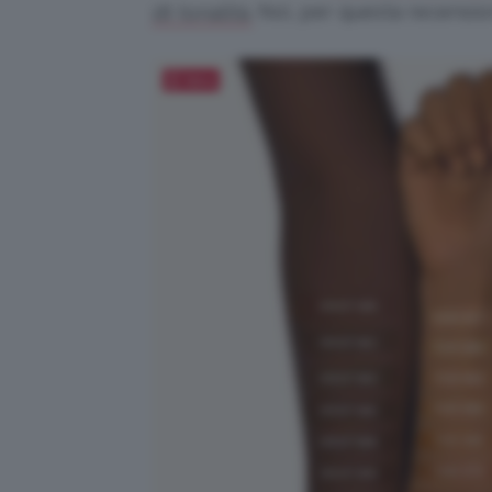
Noi, per questa recensio
18 tonalità.
Salva