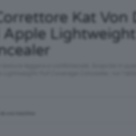
/
orrettore Kat Von
Apple Lightweight 
ncealer
Tutto
texture leggera e confortevole. Scoprite in que
ightweight Full Coverage Concealer, noi l’abb
su
n da una macchina
Trucco,