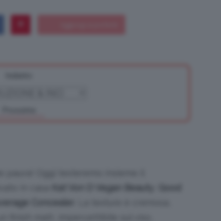
Bellezza
Indietro
Prossimo
e
 paura! Oggi testeremo insieme il
Makeup
ivato in casa
Kat Von D Vegan Beauty
,
Good
overage Concealer
. La texture è cremosa,
 finish matt, impercettibile sul viso,