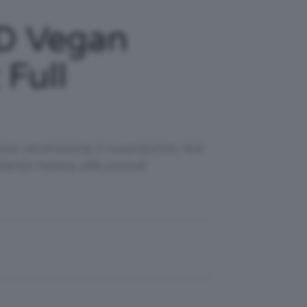
 D Vegan
Full
sta recensione il nuovissimo Kat
iamo messo alla prova!