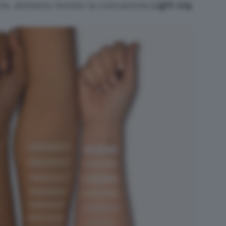
ne, abbiamo testato la colorazione
Light 109
.