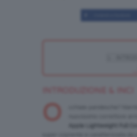
Condividi su Facebook
INTRODUZIONE & INCI
O
cchiaie pandesche? Niente
nuovissimo correttore arr
Apple Lightweight Full C
super coprente e caratterizzata da un