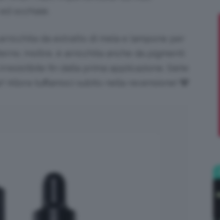
ed occhiaie.
;)
arricchita da estratto di mela e lampone per
nterno. Inoltre, è arricchita anche da pigmenti
rresistibile fin dalla prima applicazione. Siete
a? Allora tuffiamoci subito nella recensione! 🐼