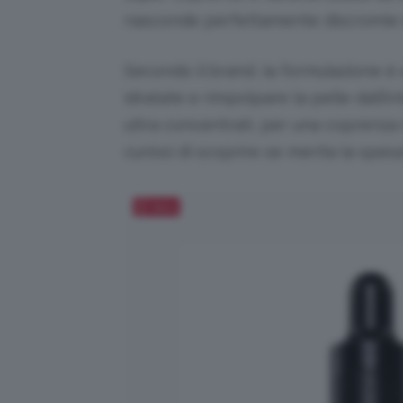
nasconde perfettamente discromie 
Secondo il brand, la formulazione è 
idratate e rimpolpare la pelle dall’i
ultra concentrati, per una coprenza i
curiosi di scoprire se merita la spes
Salva