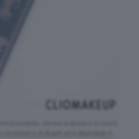
ml di prodotto, mentre la durata è di circa 6
o correttore è di 28,50€ ed è disponibile in