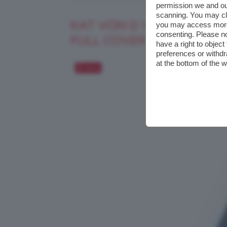
permission we and o
scanning. You may cl
KAT VON D VEGAN BEAU
you may access more 
consenting. Please no
FULL COVERAGE CONCE
have a right to objec
preferences or withdr
at the bottom of the 
Salva