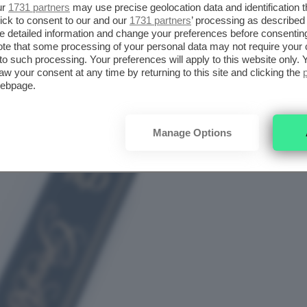
ur
1731 partners
may use precise geolocation data and identification 
ick to consent to our and our
1731 partners
’ processing as described 
TY GOOD APPLE LIGHTWEIGHT
detailed information and change your preferences before consenting
te that some processing of your personal data may not require your 
ALER
t to such processing. Your preferences will apply to this website only
aw your consent at any time by returning to this site and clicking the
webpage.
Manage Options