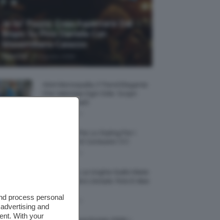
Je So’ Pazzo: Cosa Aspettarsi Dal
Biopic Su Pino Daniele Con
Massimiliano Caiazzo
-
TeamClio
6 Agosto 2026
Abiti Monospalla, Il Trend Elegante
Che Valorizza Ogni Stile: Scopri
Come Abbinarli
6 Agosto 2026
15 Prodotti Per Lo Styling Per I
Capelli Corti E Cortissimi 💇🏻‍♀️
6 Agosto 2026
Honey Nails, Le Unghie Giallo Miele
Che Dominano L’estate: Foto E Idee
Nail Art
and process personal
6 Agosto 2026
 advertising and
ent. With your