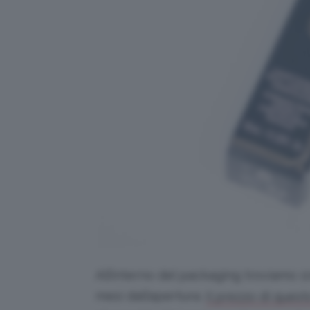
All’interno del packaging troviamo 10
mesi dall’apertura.
Il prezzo di quest