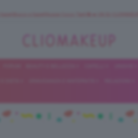
 SuperStrucco e SuperMousse Cocco Tiarè 🌺 ➡️ VAI SU CLIOMAK
FORUM
BEAUTY E BELLEZZA
CAPELLI
UNGHIE
ClioMakeUp
E DIETA
GRAVIDANZA E MATERNITÀ
RELAZIONI
Blog