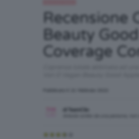
Recensioni beauty
Recensione C
Beauty Good 
Coverage Co
Coprenza totale abbinata ad una 
Von D Vegan Beauty Good Apple L
Pubblicato il: 21 Febbraio 2022
di TeamClio
Articolo scritto da una persona, no