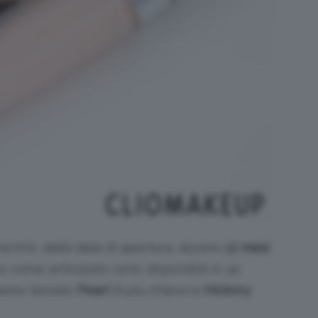
entre, dalla data di apertura, durano
12 mesi
.
e come anticipato sono disponibili in 30
iamo testato
Pearl
(il più chiaro) e
Hickory
.