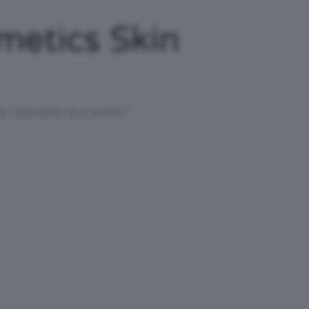
metics Skin
a risposta qui sotto!