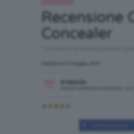
Recensioni beauty
Recensione C
Concealer
I correttori di Kylie superano que
Pubblicato il: 9 Maggio 2018
di TeamClio
Articolo scritto da una persona, no
Condividi su Facebook