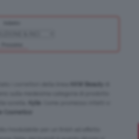
Indietro
Bellezza
Prossimo
e
o i correttori della linea
KKW Beauty
di
iamo sulla medesima categoria di prodotto
la sorella,
Kylie
. Come promesso infatti vi
ie Cosmetics
!
Makeup
o/modulabile per un finish ad effetto
sse fatte dal brand! A quanto dicono si