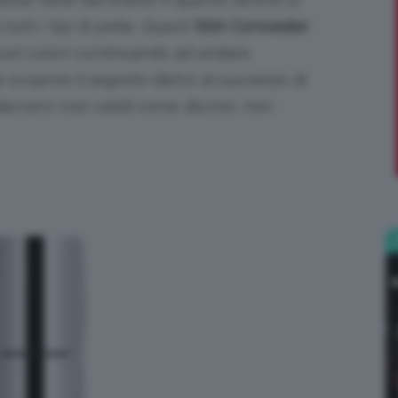
tutti i tipi di pelle. Questi
Skin Concealer
;)
lcuni colori continuando ad andare
 scoprire il segreto dietro al successo di
davvero così validi come dicono, non