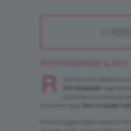
INTRODUZIONE & INCI
R
ecentemente abbiamo testat
Kim Kardashian
: oggi torn
passando però al brand del
parleremo degli
Skin Concealer Kyl
Formula leggera dalla coprenza medi
seconda pelle: queste sono le prome