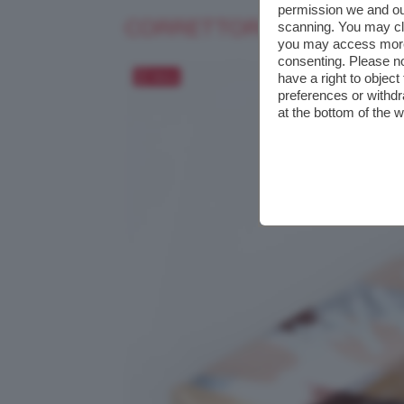
permission we and o
CORRETTORI KYLIE COSM
scanning. You may cl
you may access more 
consenting. Please no
Salva
have a right to objec
preferences or withdr
at the bottom of the 