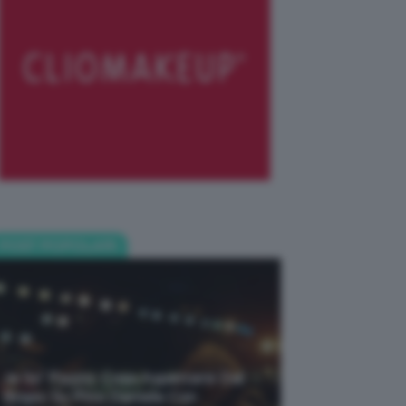
POST POPOLARI
Je So’ Pazzo: Cosa Aspettarsi Dal
Biopic Su Pino Daniele Con