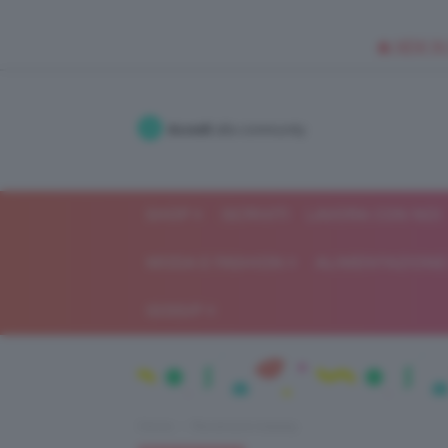
🥥 NEW IN
Accedi
alla community
SHOP
ISCRIVITI
LAVORA CON NOI
MODA E FASHION
ALIMENTAZIONE 
GOSSIP
Home
Recensioni beauty