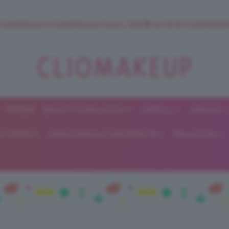
 SuperStrucco e SuperMousse Cocco Tiarè 🌺 ➡️ VAI SU CLIOMAK
FORUM
BEAUTY E BELLEZZA
CAPELLI
UNGHIE
ClioMakeUp
E DIETA
GRAVIDANZA E MATERNITÀ
RELAZIONI
Blog