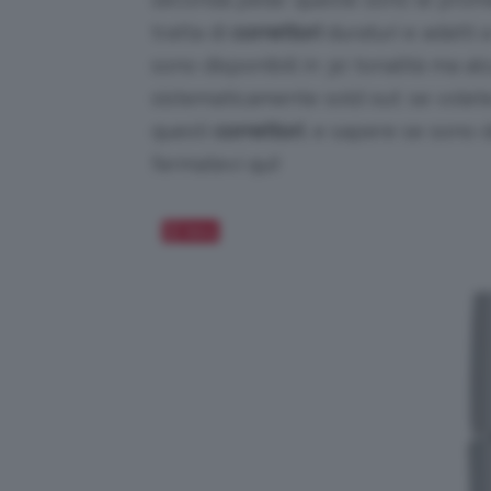
tratta di
correttori
duraturi e adatti a 
sono disponibili in 30 tonalità ma a
sistematicamente sold out: se volete
questi
correttori
, e sapere se sono 
fermatevi qui!
Salva