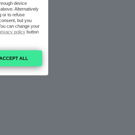
through device
above. Alternatively
 or to refuse
consent, but you
. You can change your
privacy policy
button
ACCEPT ALL