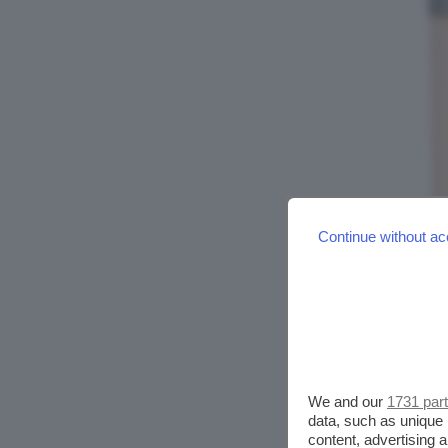
Continue without ac
We and our
1731 par
data, such as unique 
content, advertising