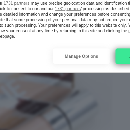
ur
1731 partners
may use precise geolocation data and identification 
ETICS SKIN CONCEALER
ick to consent to our and our
1731 partners
’ processing as described 
detailed information and change your preferences before consenting
te that some processing of your personal data may not require your 
t to such processing. Your preferences will apply to this website only
aw your consent at any time by returning to this site and clicking the
webpage.
Manage Options