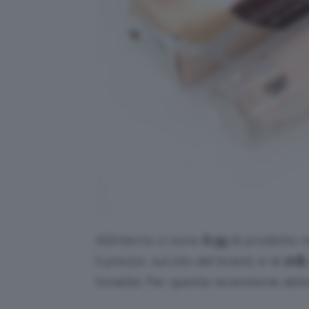
All’interno ci sono
6.3g
di prodotto m
Il prezzo, sul sito del brand, è di
20
$
tonalità. Per questa recensione abb