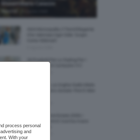
Massimiliano Caiazzo
-
TeamClio
6 Agosto 2026
Abiti Monospalla, Il Trend Elegante
Che Valorizza Ogni Stile: Scopri
Come Abbinarli
6 Agosto 2026
15 Prodotti Per Lo Styling Per I
Capelli Corti E Cortissimi 💇🏻‍♀️
6 Agosto 2026
Honey Nails, Le Unghie Giallo Miele
Che Dominano L’estate: Foto E Idee
Nail Art
6 Agosto 2026
Vestiti Lingerie Estate 2026, I
Modelli Freschi E Cool Da Avere
and process personal
Nell’armadio
 advertising and
6 Agosto 2026
ent. With your