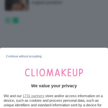
migliori prodotti
Continue without accepting
We value your privacy
We and our
1731 partners
store and/or access information on a
device, such as cookies and process personal data, such as
23 COMMENTI
unique identifiers and standard information sent by a device for