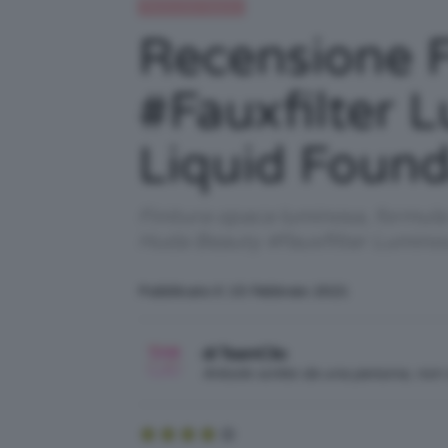
Recensioni beauty
Recensione 
#Fauxfilter 
Liquid Found
Finitura opaca luminosa, formula
Huda Beauty #Fauxfilter Luminou
Pubblicato il: 15 Febbraio 2021
di TeamClio
Articolo scritto da una persona, no