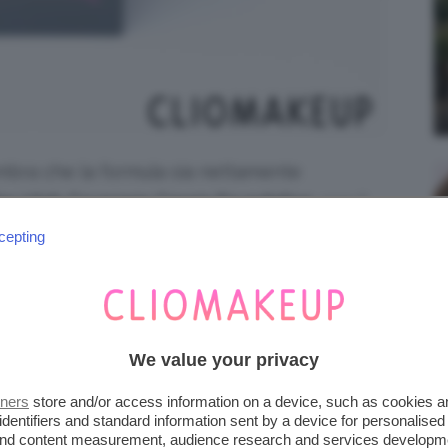
sembra che la formula sia nettamente
lter High Coverage Cream Foundation
, con il
a positiva, se volete rinfrescarvi la
cepting
Dai riscontri trovati
icata cliccate qui.
 più manovrabile rispetto alla versione
a un’altissima coprenza. Andiamo subito a
We value your privacy
tners
store and/or access information on a device, such as cookies 
identifiers and standard information sent by a device for personalised
 and content measurement, audience research and services developm