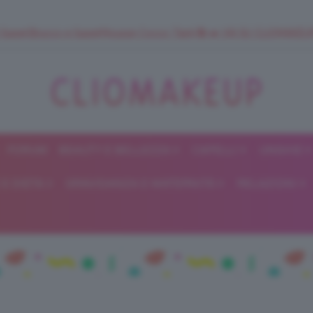
 SuperStrucco e SuperMousse Cocco Tiarè 🌺 ➡️ VAI SU CLIOMAK
FORUM
BEAUTY E BELLEZZA
CAPELLI
UNGHIE
ClioMakeUp
E DIETA
GRAVIDANZA E MATERNITÀ
RELAZIONI
Blog