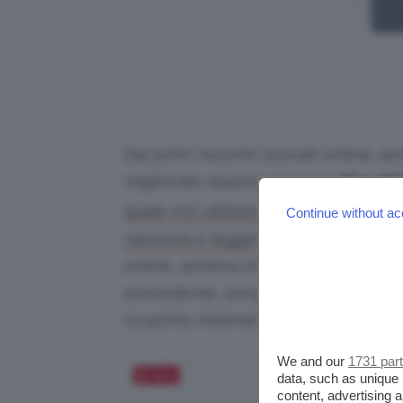
Dai primi riscontri scovati online, 
migliorata rispetto al primo
#Fauxfi
quale non abbiamo avuto un’esperienz
Continue without ac
memoria e leggere la recensione ded
online, sembra che la texture risulti
precedente, sempre caratterizzata d
scoprirlo insieme!
We and our
1731 par
Salva
data, such as unique 
content, advertising