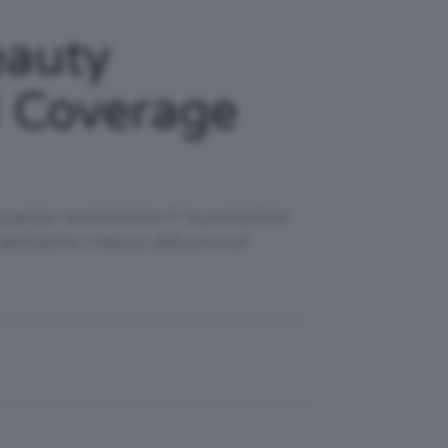
eauty
l Coverage
questa recensione il nuovissimo
’abbiamo messo alla prova!