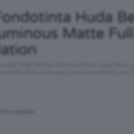
/
Fondotinta Huda B
Luminous Matte Ful
ation
Tutto
 super long lasting senza profumo: scoprite in 
s Matte Full Coverage Liquid Foundation, noi l
su
n da una macchina
Trucco,