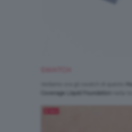
SWATCH
Vediamo ora gli swatch di questo
Hu
Coverage Liquid Foundation
nella to
Salva