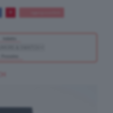
Bellezza
Indietro
Prossimo
e
CH
Makeup