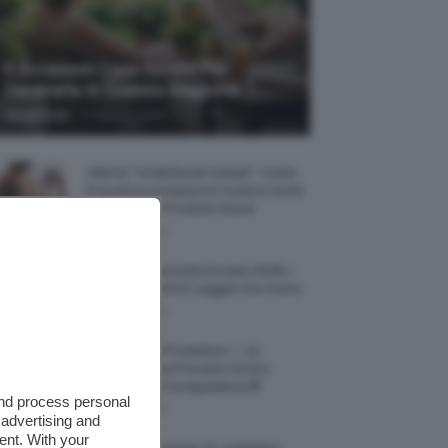
5 Accessori Casa Estate Per
Decorarla In Questa Stagione
-
Giorgia Asti
8 Agosto 2026
Allerta “Underboob Sweat”: Come
Prevenire Irritazioni E Sudore Sotto
Il Seno Con I Prodotti Giusti
8 Agosto 2026
Borse All’uncinetto Estate 2026, I
Modelli Freschi E Leggeri Da Avere
8 Agosto 2026
Creme Mani Protettive ✨ 12
Riparatrici Da Provare Contro
Secchezza E Screpolature🔝
and process personal
7 Agosto 2026
 advertising and
ent. With your