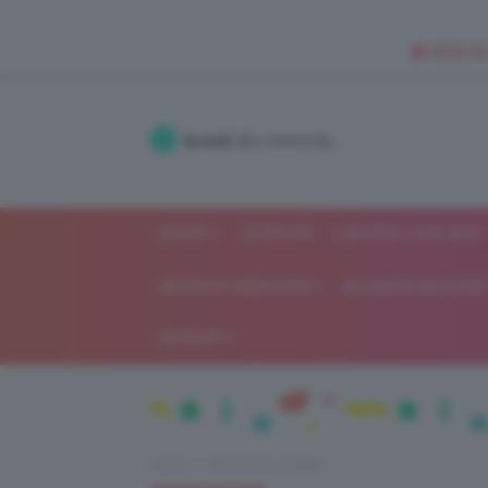
🥥 NEW IN
Accedi
alla community
SHOP
ISCRIVITI
LAVORA CON NOI
MODA E FASHION
ALIMENTAZIONE 
GOSSIP
Home
Recensioni beauty