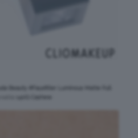
da Beauty #Fauxfilter Luminous Matte Full
nalità
140G Cashew
.