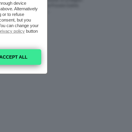
Profumi Al Limone 🍋 Le Migliori
through device
Fragranze Da Provare Subito
above. Alternatively
7 Agosto 2026
 or to refuse
consent, but you
. You can change your
privacy policy
button
ACCEPT ALL