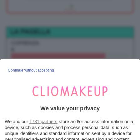
LA PAGELLA
COPRENZA
8
DURATA
Continue without accepting
7
RAPPORTO QUALITÀ/PREZZO
8
We value your privacy
FACILITÀ DI STESURA
We and our
1731 partners
store and/or access information on a
device, such as cookies and process personal data, such as
9
unique identifiers and standard information sent by a device for
personalised advertising and content, advertising and content