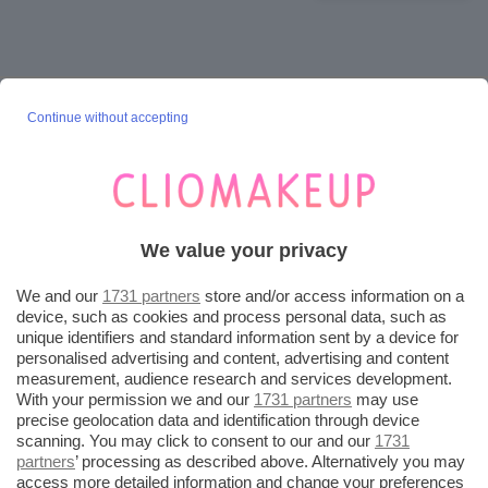
Continue without accepting
We value your privacy
We and our
1731 partners
store and/or access information on a
device, such as cookies and process personal data, such as
unique identifiers and standard information sent by a device for
personalised advertising and content, advertising and content
measurement, audience research and services development.
With your permission we and our
1731 partners
may use
precise geolocation data and identification through device
scanning. You may click to consent to our and our
1731
partners
’ processing as described above. Alternatively you may
access more detailed information and change your preferences