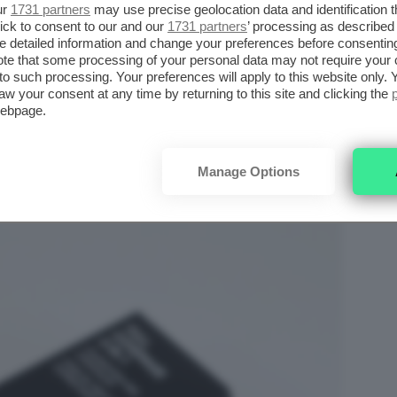
ur
1731 partners
may use precise geolocation data and identification 
ick to consent to our and our
1731 partners
’ processing as described 
detailed information and change your preferences before consenting
te that some processing of your personal data may not require your 
 piena autonomia editoriale. Se acquistate uno
t to such processing. Your preferences will apply to this website only
aw your consent at any time by returning to this site and clicking the
ere una commissione.
webpage.
IN-1 FOUNDATION AND
Manage Options