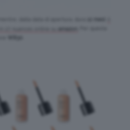
entre, dalla data di apertura, dura
12 mesi
.
Il
Per questa
in 27 nuances online su
amazon
.
nce
WB30
.