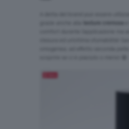
A detta del brand può essere utiliz
grazie anche alla
texture cremosa
e 
comfort durante l’applicazione ma as
stesura ed un’ottima sfumabilità! G
omogenea, ad effetto seconda pelle.
scoprire se ci è piaciuto o meno! 😄
Salva