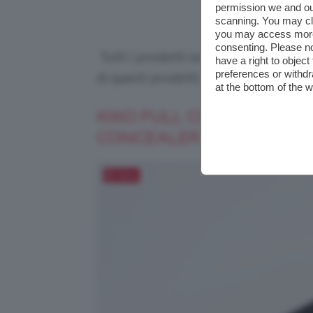
permission we and o
scanning. You may cl
you may access more 
consenting. Please no
Tutti i prodotti sono selezionati in
have a right to objec
preferences or withdr
di questi prodotti, potremmo ricev
at the bottom of the 
KIKO FULL COVERAGE 2-
CONCEALER
Salva