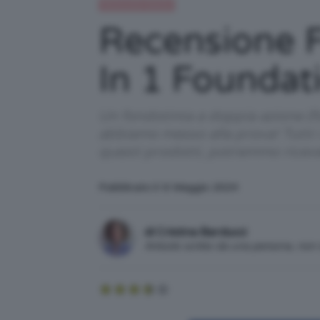
Recensioni beauty
Recensione F
In 1 Foundat
Un fondotinta a doppia azione (fo
abbiamo messo alla prova! Tutti i
questi prodotti, potremmo ricev
Pubblicato il: 6 Maggio 2024
di Cristina Barducci
Articolo scritto da una persona, no