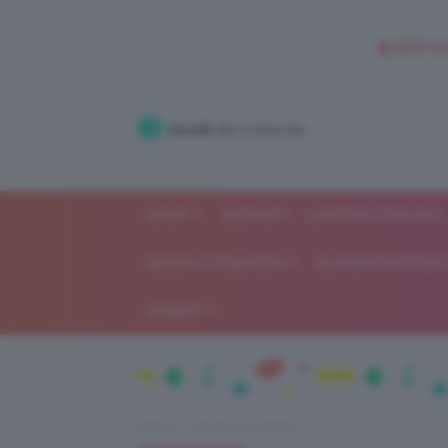
🥥 NEW IN
Accedi
alla community
SHOP
ISCRIVITI
LAVORA CON NOI
MODA E FASHION
ALIMENTAZIONE 
GOSSIP
Home
Recensioni beauty