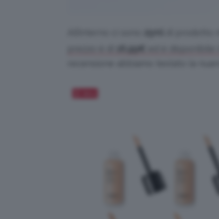
All’interno ci sono
25ml
di prodotto m
prezzo è di
16,99
€
ed è disponibile 
recensione abbiamo testato la nua
Salva