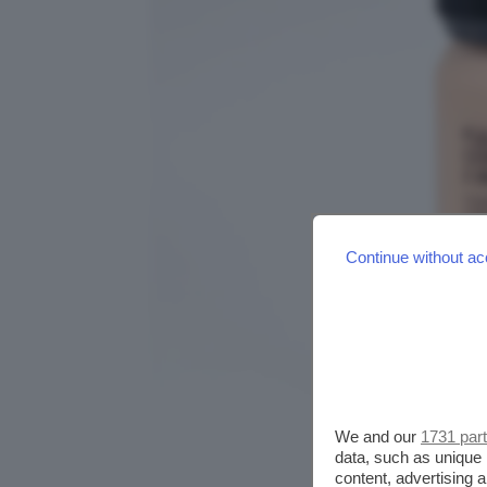
Continue without ac
We and our
1731 par
data, such as unique 
content, advertising