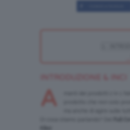
Condividi su Facebook
INTRODUZIONE & INCI
A
manti dei prodotti 2 in 1 f
prodotto che non solo pr
ma anche di agire sulle tut
Di cosa stiamo parlando? Del
Full C
Kiko
!