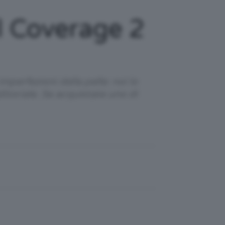
l Coverage 2
mperfezioni della pelle: noi lo
itoriale. Se acquistate uno di