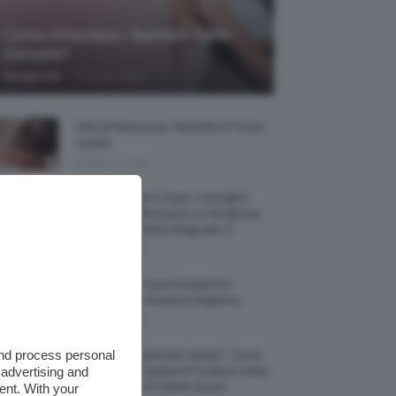
Come Difendere I Bambini Dalle
Zanzare?
-
Giorgia Asti
9 Agosto 2026
Olio Di Macassar: Benefici E Come
Usarlo
9 Agosto 2026
Wet Skin Look Corpo: Consigli E
Trucchi Per Ricreare La Tendenza
Bodycare Effetto Bagnato 💦
9 Agosto 2026
5 Accessori Casa Estate Per
Decorarla In Questa Stagione
8 Agosto 2026
and process personal
Allerta “Underboob Sweat”: Come
 advertising and
Prevenire Irritazioni E Sudore Sotto
Il Seno Con I Prodotti Giusti
ent. With your