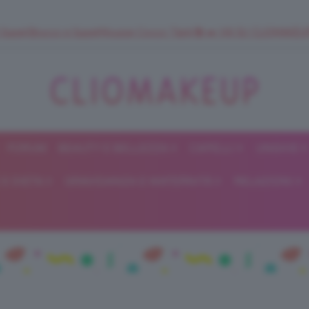
 SuperStrucco e SuperMousse Cocco Tiarè 🌺 ➡️ VAI SU CLIOMAK
FORUM
BEAUTY E BELLEZZA
CAPELLI
UNGHIE
ClioMakeUp
E DIETA
GRAVIDANZA E MATERNITÀ
RELAZIONI
Blog