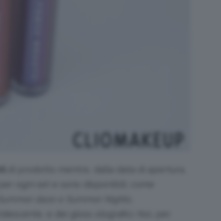
ml
di prodotto mentre, dalla data di apertura,
per ogni set
e sono disponibili, come
Summer daze e
Summer Nights,
ridescente, e dei gloss olografici. Noi, per