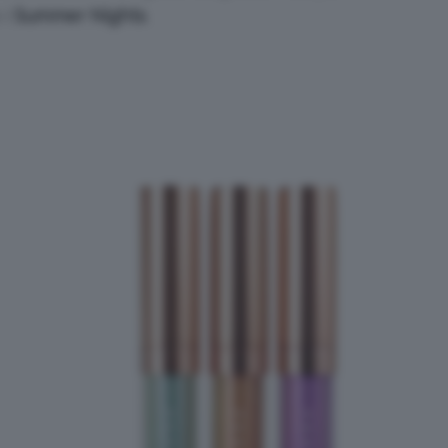
 i
Summer Nights
.