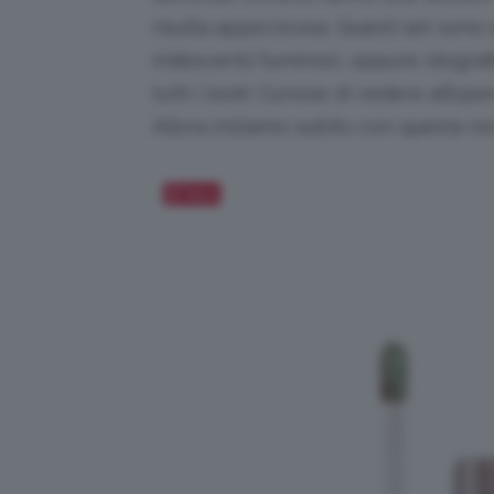
risulta appiccicosa. Questi set sono di
iridescenti/luminosi, oppure olografic
tutti i look! Curiose di vedere all’o
Allora iniziamo subito con questa re
Salva