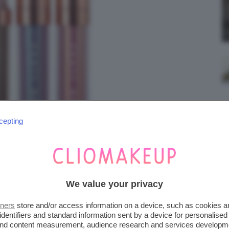
cepting
We value your privacy
tners
store and/or access information on a device, such as cookies 
identifiers and standard information sent by a device for personalised
IGHTS IRIDESCENT LIP
 and content measurement, audience research and services developm