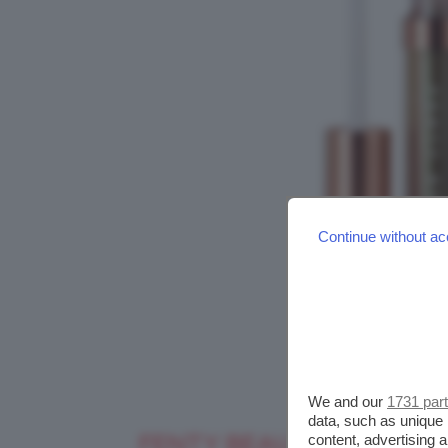
Continue without ac
We and our
1731 par
data, such as unique 
FENTY BEAUTY SUMMER N
content, advertising