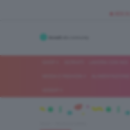
🥥 NEW IN
Accedi
alla community
SHOP
ISCRIVITI
LAVORA CON NOI
MODA E FASHION
ALIMENTAZIONE 
GOSSIP
Home
Recensioni beauty