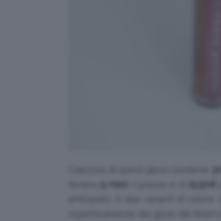
Ciascuno di questi gloss contiene
3
durano
9 mesi
. Il prezzo è di
25.90€
anticipato, in due varianti di colore:
rispettivamente dei gloss dal
finish
i