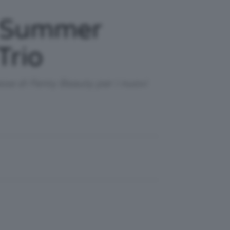
y Summer
Trio
sse di Fenty Beauty per i nuovi