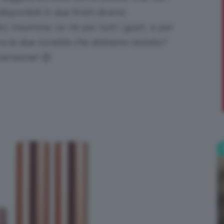
sponibili in due finish diversi:
;)
i. Insomma, ce n’è per tutti i gusti… e per
pera le due tonalità che abbiamo testato?
censione! 😉