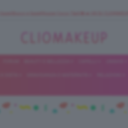
 SuperStrucco e SuperMousse Cocco Tiarè 🌺 ➡️ VAI SU CLIOMAK
FORUM
BEAUTY E BELLEZZA
CAPELLI
UNGHIE
ClioMakeUp
E DIETA
GRAVIDANZA E MATERNITÀ
RELAZIONI
Blog