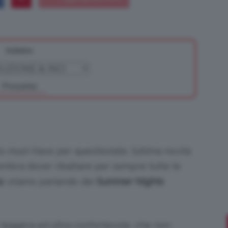
Indietro
Bellezza
Prossimo
e
 must-have per quest’estate, l’ultima novità
embra dover ribaltare per sempre tutte le
s
: stiamo parlando dei
Summer Nights
Makeup
leggera ed ultra confortevole, che non