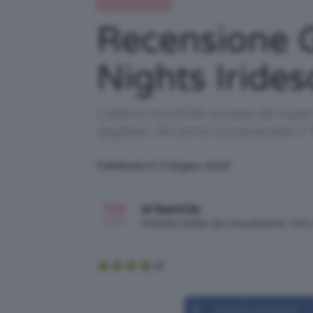
Recensioni beauty
Recensione 
Nights Irides
Labbra morbide accese da super ri
lipgloss. Avranno conquistato il
Pubblicato il: 4 Giugno 2018
di TeamClio
Articolo scritto da una persona, no
Condividi su Facebook