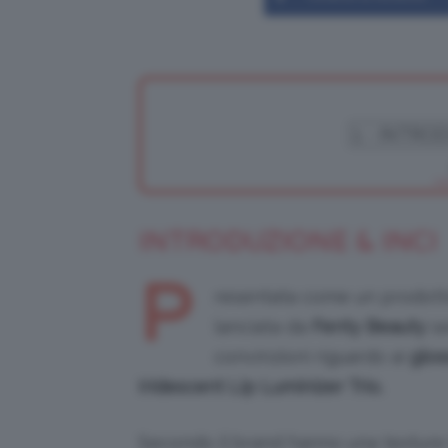
INTRODUZIONE & INCI
P
resentata come un prodotto
lanciata da
Fenty Beauty
s
convinzioni riguardo ai
glos
Iridescent Lip Luminizer Trio.
Secondo il brand hanno una texture 