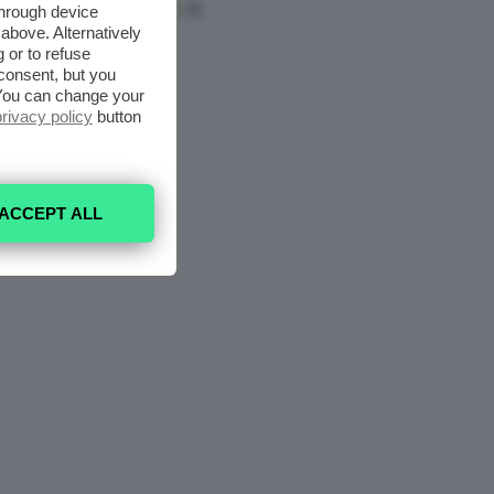
through device
above. Alternatively
 or to refuse
consent, but you
. You can change your
privacy policy
button
ACCEPT ALL