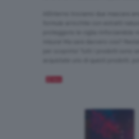
All’interno troviamo due mascara ama
formule arricchite con estratti natura
proteggono le ciglia rinforzandole 
misura! Ma sarà davvero così? Resta
per scoprirlo! Tutti i prodotti sono 
acquistate uno di questi prodotti, 
Salva