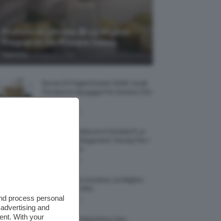
Profumi Al Limone 🍋 Le Migliori
Fragranze Da Provare Subito
-
TeamClio
7 Agosto 2026
Borse Di Paglia Estate 2026, Quali
Portarsi In Spiaggia Per Essere Chic
E Comode
7 Agosto 2026
La French Pedicure In Estate È La
Nail Art Più Elegante E Trendy Per I
Nostri Piedini
7 Agosto 2026
Tinta Labbra Coreana, Le Migliori
Da Provare ORA
and process personal
7 Agosto 2026
 advertising and
ent. With your
Recensione Maschera Viso