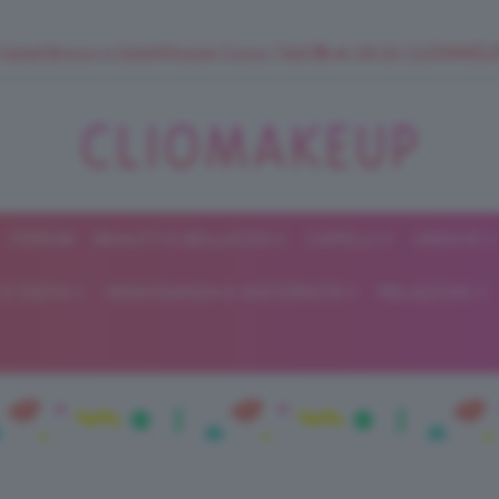
 SuperStrucco e SuperMousse Cocco Tiarè 🌺 ➡️ VAI SU CLIOMAK
FORUM
BEAUTY E BELLEZZA
CAPELLI
UNGHIE
ClioMakeUp
E DIETA
GRAVIDANZA E MATERNITÀ
RELAZIONI
Blog