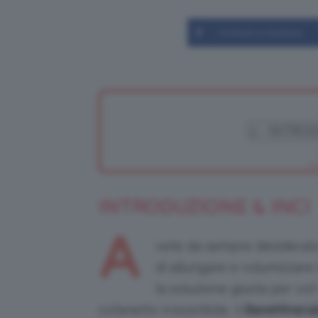
Condividi su Facebook
INTRODUZIONE & INCI
A
vete da sempre desiderato
di allungare e volumizzare 
la soluzione giusta per voi!
cofanetto irresistibile, il
BareMineral