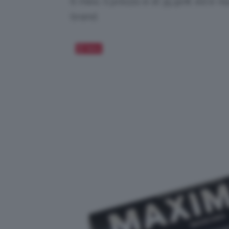
6 mesi. Il prezzo è di 35,90€ ed è repe
brand.
Salva