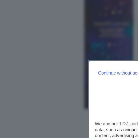
Continue without ac
We and our
1731 par
data, such as unique 
content, advertising