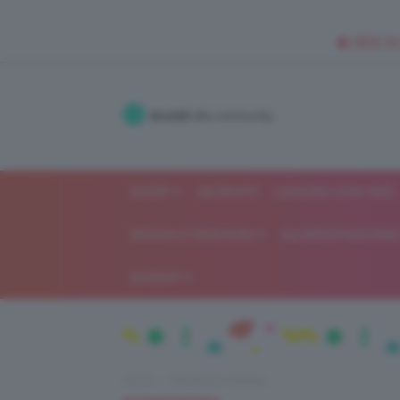
🥥 NEW IN
Accedi
alla community
SHOP
ISCRIVITI
LAVORA CON NOI
MODA E FASHION
ALIMENTAZIONE 
GOSSIP
Home
Recensioni beauty