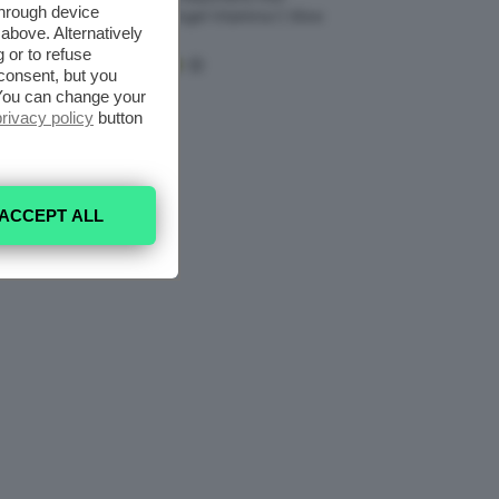
through device
Sephora Idrogel Vitamina C Glow
above. Alternatively
Mask
 or to refuse
consent, but you
. You can change your
privacy policy
button
ACCEPT ALL