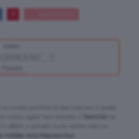
Bellezza
Indietro
Prossimo
e
 la combo perfetta di due mascara in grado
Makeup
le vostre ciglia? Non temete! Il
TeamClio
ha
 In effetti, è arrivato tra le nostre mani un
s Holiday 2023 Mascara Duo
.