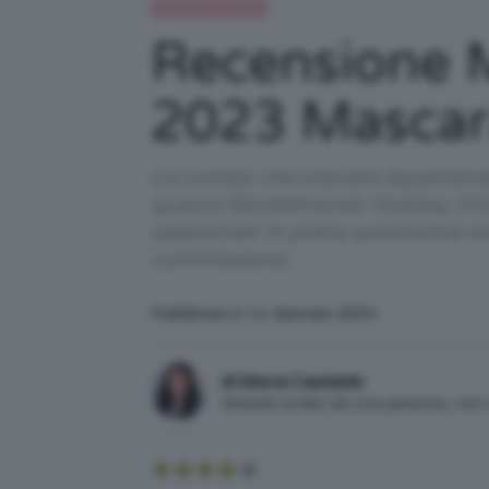
Recensioni beauty
Recensione 
2023 Masca
La combo che stavate aspettando 
questo BareMinerals Holiday 2023
selezionati in piena autonomia e
commissione.
Pubblicato il: 11 Gennaio 2024
di Mena Castaldo
Articolo scritto da una persona, no