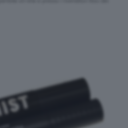
ribile on-line e presso i rivenditori fisici del