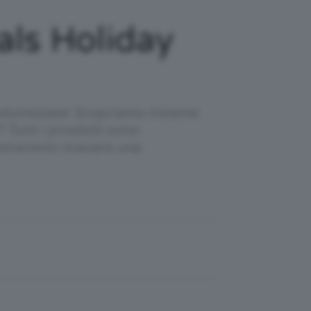
ls Holiday
volumizzate! Scopriamo insieme
Tutti i prodotti sono
 potremmo ricevere una