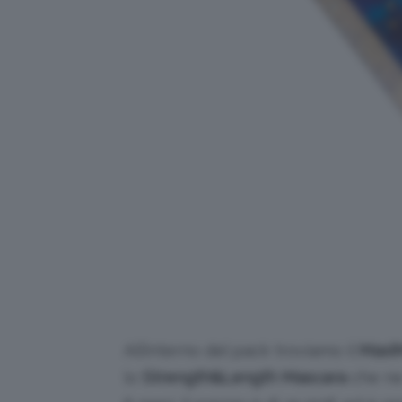
All’interno del pack troviamo il
MaxiM
lo
Strength&Length Mascara
che ne 