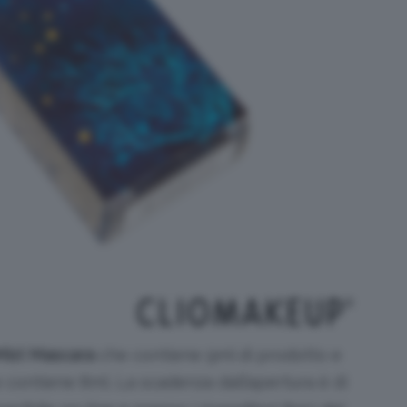
ist
Mascara
che contiene 9ml di prodotto e
contiene 8ml. La scadenza dall’apertura è di