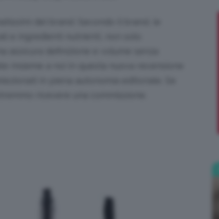
tissimi del brand. Secondo il brand, le
;)
li e ingredienti nutrienti, non solo
ma assicura definizione e volume senza
te insieme a noi in questa nuova recensione
selezionati in piena autonomia editoriale. Se
potremmo ricevere una commissione.