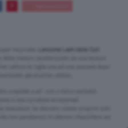
Bellezza
super incurvate,
Lancome Lash Idole Curl
 della maison caratterizzato da una texture
e
he cattura le ciglia una ad una, passata dopo
umizzato già al primo utilizzo,
ino a spirale a 40°, con 2 micro-serbatoi,
olume e una curvatura eccezionali.
Makeup
a sbavature. Se davvero volete scoprire tutti
vità non perdiamoci in ulteriori chiacchiere ed