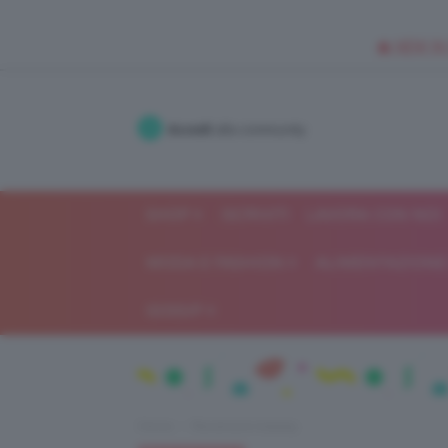
🥥 NEW IN
Accedi
alla community
SHOP
ISCRIVITI
LAVORA CON NOI
MODA E FASHION
ALIMENTAZIONE 
GOSSIP
Home
Recensioni beauty