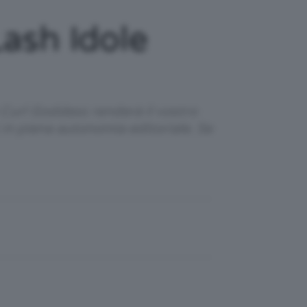
ash Idole
 Curl Goddess renderà il vostro
 in piena autonomia editoriale. Se