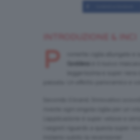
Condividi su Facebook
INTRODUZIONE & INCI
P
romette ciglia allungate e 
Goddess
è il nuovo mascara
leggerissima e super nera c
passata. Un effetto panoramico e vol
Secondo il brand, l’innovativo scovol
riveste ogni singola ciglia per un v
L’applicazione è super veloce e senz
i segreti riguardo a questa super no
iniziamo subito la recensione!