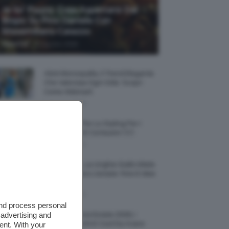
Je So’ Pazzo: Cosa Aspettarsi Dal
Biopic Su Pino Daniele Con
Massimiliano Caiazzo
-
TeamClio
6 Agosto 2026
Abiti Monospalla, Il Trend Elegante
Che Valorizza Ogni Stile: Scopri
Come Abbinarli
6 Agosto 2026
15 Prodotti Per Lo Styling Per I
Capelli Corti E Cortissimi 💇🏻‍♀️
6 Agosto 2026
Honey Nails, Le Unghie Giallo Miele
Che Dominano L’estate: Foto E Idee
Nail Art
6 Agosto 2026
and process personal
 advertising and
Vestiti Lingerie Estate 2026, I
Modelli Freschi E Cool Da Avere
ent. With your