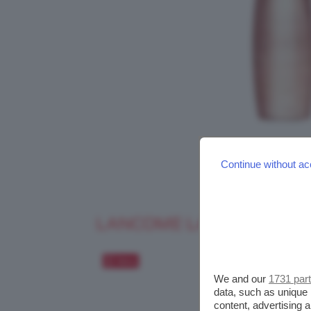
Continue without ac
LANCOME LASH IDOLE C
Salva
We and our
1731 par
data, such as unique 
content, advertising