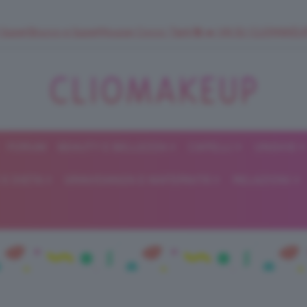
 SuperStrucco e SuperMousse Cocco Tiarè 🌺 ➡️ VAI SU CLIOMAK
FORUM
BEAUTY E BELLEZZA
CAPELLI
UNGHIE
ClioMakeUp
E DIETA
GRAVIDANZA E MATERNITÀ
RELAZIONI
Blog