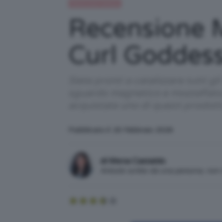
Recensioni beauty
Recensione 
Curl Goddes
Siete pronti a catalizzare tutti 
sguardo magnetico e mozzafiato, s
acquistate uno di questi prodot
Pubblicato il: 20 Febbraio 2026
di Mena Castaldo
Articolo scritto da una persona, no