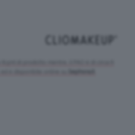
 8.5ml di prodotto mentre, il PAO è di circa 6
€ ed è disponibile online su
Sephora.it
.