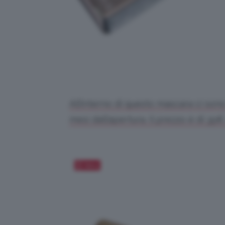
All’interno di questo mascara ci sono
mesi dall’apertura. Il prezzo è di 35
Salva