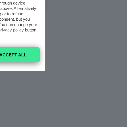
Nell’armadio
through device
above. Alternatively
6 Agosto 2026
 or to refuse
consent, but you
. You can change your
privacy policy
button
ACCEPT ALL