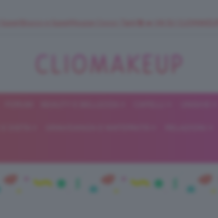
 SuperStrucco e SuperMousse Cocco Tiarè 🌺 ➡️ VAI SU CLIOMAK
FORUM
BEAUTY E BELLEZZA
CAPELLI
UNGHIE
ClioMakeUp
E DIETA
GRAVIDANZA E MATERNITÀ
RELAZIONI
Blog