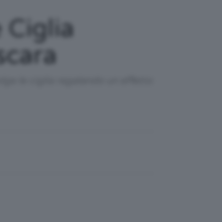
Ciglia
scara
ge le ciglia regalando un effetto