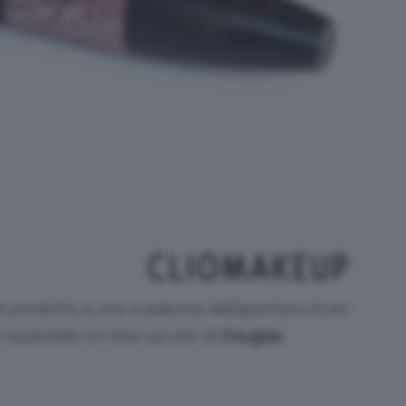
i prodotto e una scadenza dall’apertura di sei
 reperibile on-line sul sito di
Douglas
.