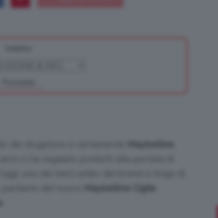
Indietro
Bellezza
Prossimo
e
do dei drugstore è certamente
Maybelline
,
nni ci ha regalato prodotti alla portata di
Oggi, uno dei best seller del brand si tinge di
Makeup
: parliamo del nuovo
Maybelline Ciglia
a
.