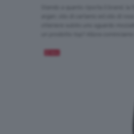
Stando a quanto riporta il brand, la 
argan, olio di cartamo ed olio di rosa
ottenere subito uno sguardo mozzafia
un prodotto top? Allora cominciamo 
Salva