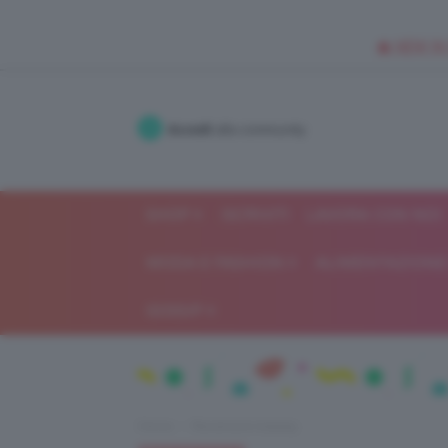
🥥 NEW IN
Accedi
alla community
SHOP
ISCRIVITI
LAVORA CON NOI
MODA E FASHION
ALIMENTAZIONE 
GOSSIP
Home
Recensioni beauty