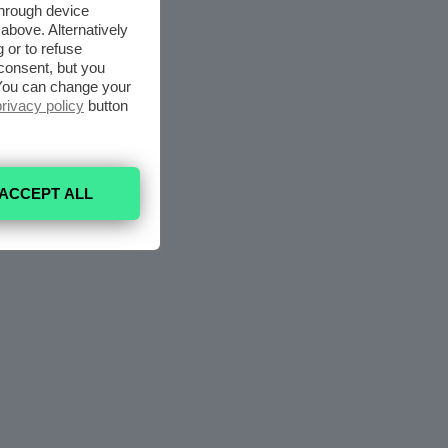
through device
above. Alternatively
 or to refuse
consent, but you
. You can change your
privacy policy
button
ACCEPT ALL