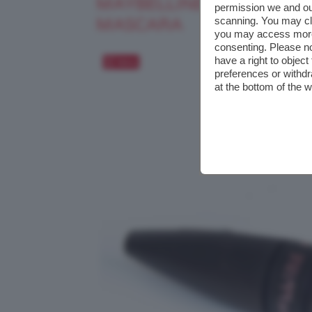
MAYBELLINE CIGLIA SEN
permission we and o
scanning. You may cl
MASCARA
you may access more 
consenting. Please no
have a right to objec
Salva
preferences or withdr
at the bottom of the 