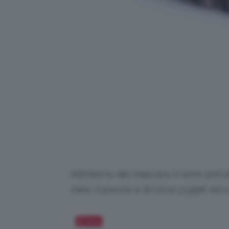
All’interno del mascara ci sono 5ml d
mesi. Il prezzo è di circa 13,99€ ed è
Salva