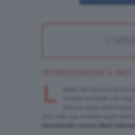
INTRODUZIONE & INCI
L
eader dei mascara nel mon
colosso mondiale che negli a
tutti ma super performanti. 
nero nella sua versione super black
Sensazionali Luscious Black Mascar