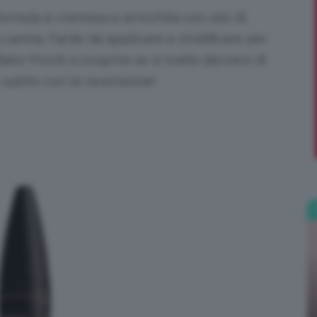
formula è cremosa e arricchita con olio di
;)
 canina. Facile da applicare e stratificare per
to! Pronti a scoprire se si tratta davvero di
subito con la recensione!