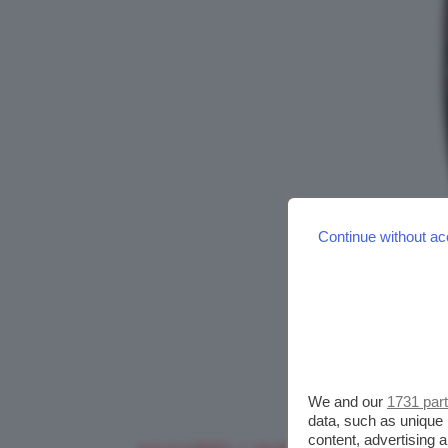
Continue without ac
We and our
1731 par
data, such as unique 
content, advertising