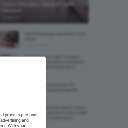
Come Difendere I Bambini Dalle
Zanzare?
-
Giorgia Asti
9 Agosto 2026
Olio Di Macassar: Benefici E Come
Usarlo
9 Agosto 2026
Wet Skin Look Corpo: Consigli E
Trucchi Per Ricreare La Tendenza
Bodycare Effetto Bagnato 💦
9 Agosto 2026
5 Accessori Casa Estate Per
Decorarla In Questa Stagione
8 Agosto 2026
Allerta “Underboob Sweat”: Come
Prevenire Irritazioni E Sudore Sotto
and process personal
Il Seno Con I Prodotti Giusti
 advertising and
8 Agosto 2026
ent. With your