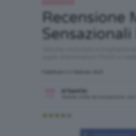
Recensioni beauty
Recensione M
Sensazionali
Volume smisurato e lunghezza estr
super drammatico! Pronti a veder
Pubblicato il: 3 Febbraio 2023
di TeamClio
Articolo scritto da una persona, no
Condividi su Facebook