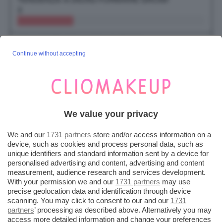
3
COMODITÀ DELL'APPLICATORE
3
Continue without accepting
IN POCHE PAROLE
SI TRATTA DI UN MASCARA
5.2
WATERPROOF PROVVISTO DI
We value your privacy
UNO SCOVOLINO PIUTTOSTO
GRANDE E DIFFICILE DA USARE,
We and our
1731 partners
store and/or access information on a
SOPRATTUTTO A CAUSA DELLA
device, such as cookies and process personal data, such as
SUA FORMA. LA FORMULA È DI
unique identifiers and standard information sent by a device for
personalised advertising and content, advertising and content
PUNTEGGIO TOTALE
UN BEL NERO INTENSO MA
measurement, audience research and services development.
PURTROPPO CREA TANTI GRUMI
With your permission we and our
1731 partners
may use
ANDANDO AD APPICCIARE
precise geolocation data and identification through device
TUTTE LE CIGLIA. UN
scanning. You may click to consent to our and our
1731
GRANDISSIMO FLOP!
partners
’ processing as described above. Alternatively you may
access more detailed information and change your preferences