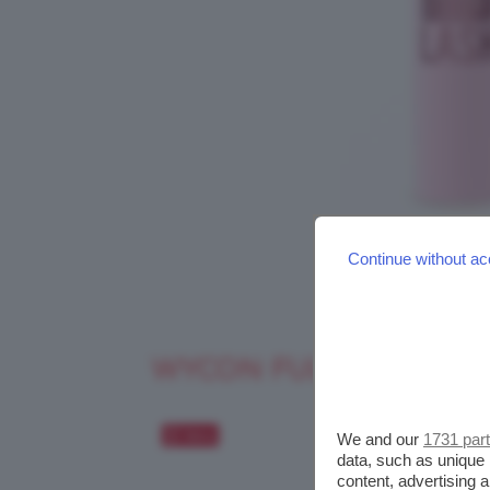
Continue without ac
WYCON FULL VOLUME
Salva
We and our
1731 par
data, such as unique 
content, advertising