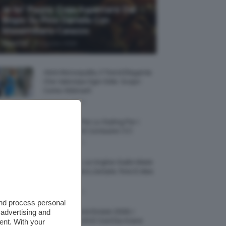
Je So’ Pazzo: Cosa Aspettarsi Dal
Biopic Su Pino Daniele Con
Massimiliano Caiazzo
-
TeamClio
6 Agosto 2026
Abiti Monospalla, Il Trend Elegante
Che Valorizza Ogni Stile: Scopri
Come Abbinarli
6 Agosto 2026
15 Prodotti Per Lo Styling Per I
Capelli Corti E Cortissimi 💇🏻‍♀️
6 Agosto 2026
Honey Nails, Le Unghie Giallo Miele
Che Dominano L’estate: Foto E Idee
Nail Art
6 Agosto 2026
and process personal
 advertising and
Vestiti Lingerie Estate 2026, I
Modelli Freschi E Cool Da Avere
ent. With your