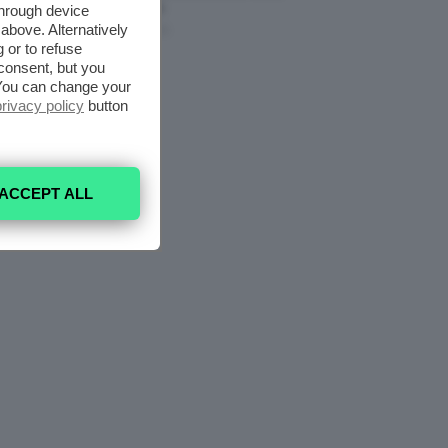
Nell’armadio
through device
above. Alternatively
6 Agosto 2026
 or to refuse
consent, but you
. You can change your
privacy policy
button
ACCEPT ALL