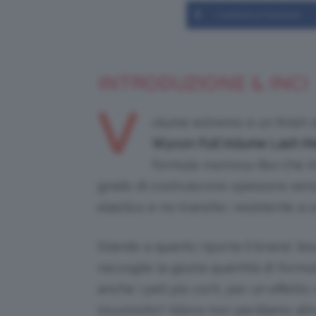
Condividi su Facebook
INTRODUZIONE & INCI
V
olume estremo e un finish
Wycon Full Volume Lash M
formula
memory‑flex
che in
grado di costruiscono spessore senza i
elastico e no‑transfer, resistente a u
Stando a quanto riporta il brand, l’e
raccoglie la giusta quantità di form
anche i peli più corti, per un effett
incuriosito? Allora non perdiamo al