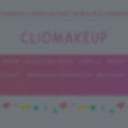
 SuperStrucco e SuperMousse Cocco Tiarè 🌺 ➡️ VAI SU CLIOMAK
FORUM
BEAUTY E BELLEZZA
CAPELLI
UNGHIE
ClioMakeUp
E DIETA
GRAVIDANZA E MATERNITÀ
RELAZIONI
Blog