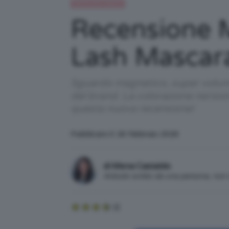
Recensioni beauty
Recensione 
Lash Mascar
Sguardo magnetico, super volumiz
del brand. La colorazione nerissi
questa nuova recensione!
Pubblicato il: 26 Febbraio 2026
di Mena Castaldo
Articolo scritto da una persona, no