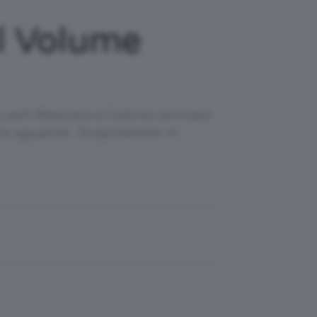
l Volume
ash Mascara è l'ultimo arrivato
tro sguardo. Scopriamolo in