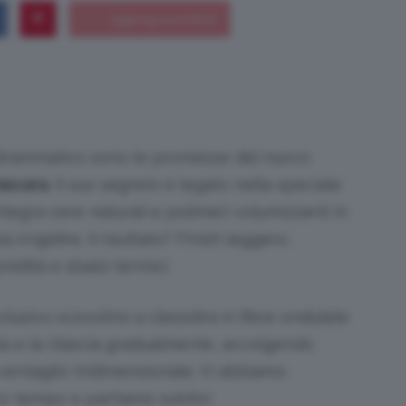
Bellezza
 drammatico sono le promesse del nuovo
ascara
. Il suo segreto è legato nella speciale
e
tegra cere naturali e polimeri volumizzanti in
rrigidire. Il risultato? Finish leggero,
midità e sbalzi termici.
sclusivo scovolino a clessidra in fibre ondulate
Makeup
ula e la rilascia gradualmente, avvolgendo
o ventaglio tridimensionale. Vi abbiamo
tro tempo e partiamo subito!