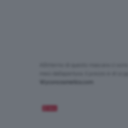
All’interno di questo mascara ci sono
mesi dall’apertura. Il prezzo è di 12
Wyconcosmetics.com
.
Salva