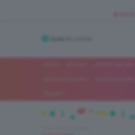
🥥 NEW IN
Accedi
alla community
SHOP
ISCRIVITI
LAVORA CON NOI
MODA E FASHION
ALIMENTAZIONE 
GOSSIP
Home
Recensioni beauty