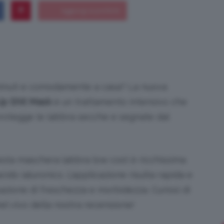
Bellezza
minuti e comodamente a casa? La nuova
ip Shit Mask
è un trattamento intensivo che
e
rotegge le labbra secche e segnate dal
uesta maschera labbra low cost è ricchissima
cido ialuronico. L’applicazione risulta rapida e
Makeup
sazione di freschezza e morbidezza. Curiosi di
nel vivo della nostra recensione!