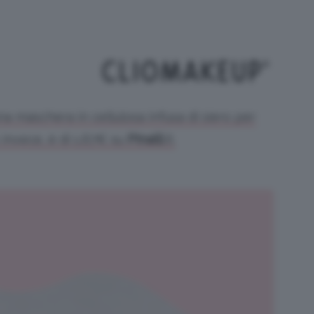
na maschera in cellulosa infusa di siero per
 invece, è di 1,67€ su
Pinalli
.it.