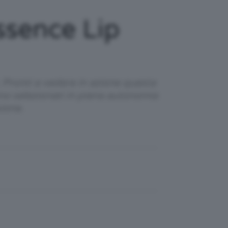
sence Lip
 Pronti a vedere in azione questa
no selezionati in piena autonomia
ione.