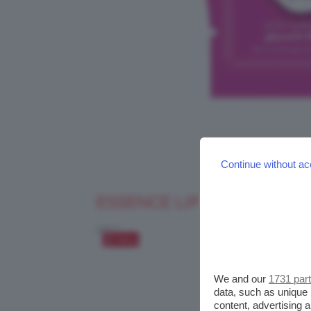
Continue without ac
ESSENCE LIP SHIT MASK
Salva
We and our
1731 par
data, such as unique 
content, advertising