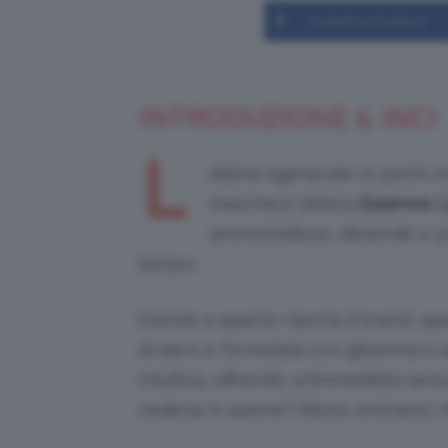
Condividi su Facebook
INTRODUZIONE & INCI
L
abbra rigenerate in pochi 
maschera labbra
Essence L
ammorbidisce, distende e p
tempo.
Stando a quanto riporta il brand, q
di siero e formulata con glicerina e a
intuitiva, offrendo un’immediata sen
vederla in azione? Allora, entriamo 