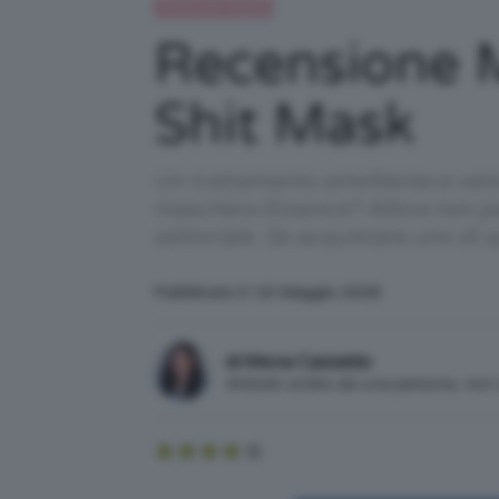
Recensioni beauty
Recensione 
Shit Mask
Un trattamento emolliente e veloc
maschera Essence? Allora non per
editoriale. Se acquistate uno di
Pubblicato il: 16 Maggio 2026
di Mena Castaldo
Articolo scritto da una persona, no