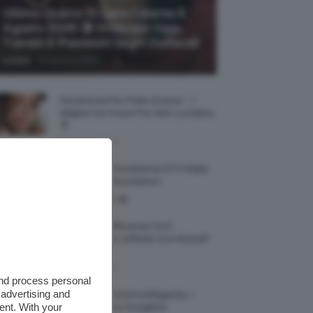
Ultimo Quarto Di Luna Calante 6
Agosto 2026 🌗 Oroscopo Oggi,
Transiti E Previsioni Segni Zodiacali
-
Lumpa
6 Agosto 2026
Fondotinta Per Pelle Grassa ✨ I
Migliori Da Avere Per Non Lucidarsi
🔝
6 Agosto 2026
Recensione Fondotinta NYX Make
Em Wonder Foundation
Qual È La Differenza Tra Il
Contouring E L’effetto Sun Kissed?
🌞✨
5 Agosto 2026
and process personal
 advertising and
Smartwatch Donna Elegante, I
ent. With your
Modelli Tra Cui Scegliere