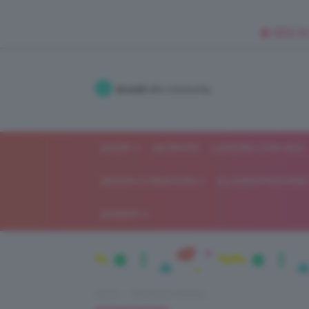
🥥 NEW IN
Accedi
alla community
SHOP
ISCRIVITI
LAVORA CON NOI
MODA E FASHION
ALIMENTAZIONE 
GOSSIP
Home
Recensioni beauty