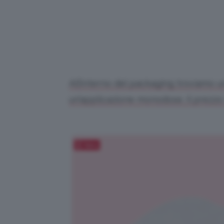
All’interno del packaging troviamo u
un’applicazione monodose. Il prezzo
Salva