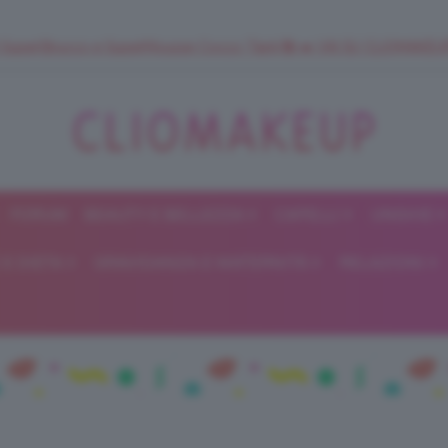
 SuperStrucco e SuperMousse Cocco Tiarè 🌺 ➡️ VAI SU CLIOMAK
FORUM
BEAUTY E BELLEZZA
CAPELLI
UNGHIE
ClioMakeUp
E DIETA
GRAVIDANZA E MATERNITÀ
RELAZIONI
Blog