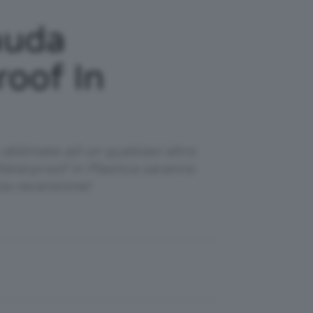
auda
roof In
 abbinate ad un qualsiasi altro
aterproof In Plastica saranno
ta recensione!