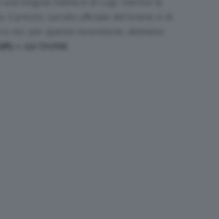
una singola matita è di 1.2gr, mentre la
 Il prezzo, sul sito ufficiale del brand, è di
ità e noi, per questa recensione, abbiamo
affy
e
112 Orchid
.