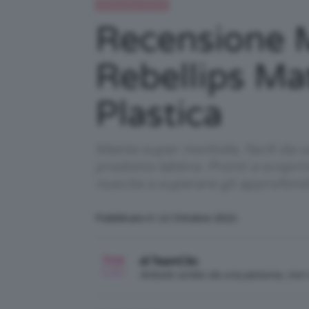
Recensioni beauty
Recensione 
Rebellips Ma
Plastica
Matite super morbide, facili da u
prodotto labbra. Pronti a scopr
riuscite a superare gli approfond
Pubblicato il: 12 Ottobre 2021
di TeamClio
Articolo scritto da una persona, no