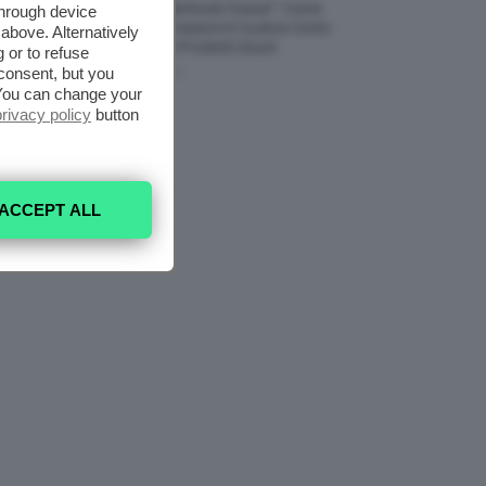
Allerta “Underboob Sweat”: Come
through device
Prevenire Irritazioni E Sudore Sotto
above. Alternatively
Il Seno Con I Prodotti Giusti
 or to refuse
consent, but you
8 Agosto 2026
. You can change your
privacy policy
button
ACCEPT ALL