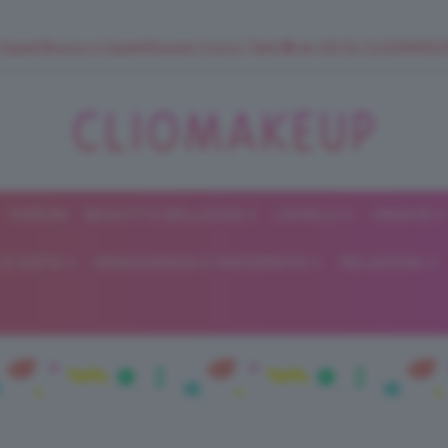
 SuperStrucco e SuperMousse Cocco Tiarè 🌺 ➡️ VAI SU CLIOMAK
FORUM
BEAUTY E BELLEZZA
CAPELLI
UNGHIE
ClioMakeUp
E DIETA
GRAVIDANZA E MATERNITÀ
RELAZIONI
Blog