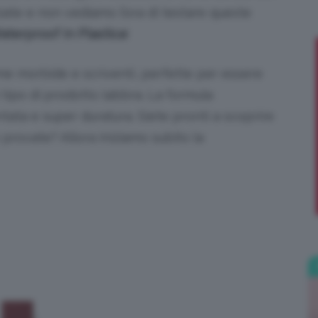
zate e non vediamo l’ora di testare queste
;)
terproof In Plastica
!
me morbide e scriventi, perfette per essere
 tipo di prodotto labbra. La formula
ata e super duratura. Siete pronti a scoprire
provate? Allora iniziamo subito la