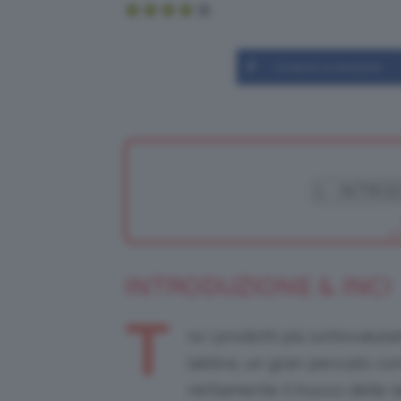
Condividi su Facebook
INTRODUZIONE & INCI
T
ra i prodotti più sottovalut
labbra, un gran peccato co
nettamente il trucco delle 