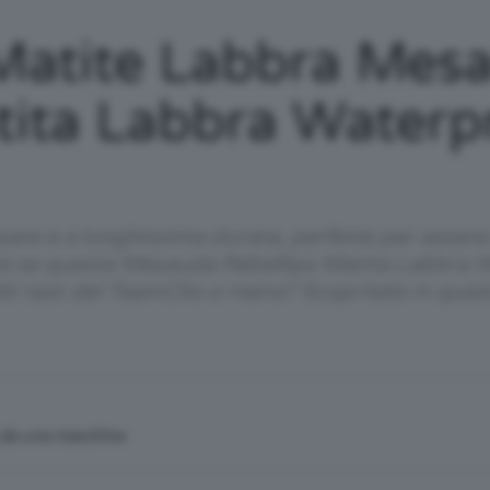
/
Matite Labbra Mes
tita Labbra Waterp
Tutto
sare e a lunghissima durata, perfette per essere
ire se queste Mesauda Rebellips Matita Labbra W
iti test del TeamClio o meno? Scopritelo in ques
su
n da una macchina
Trucco,