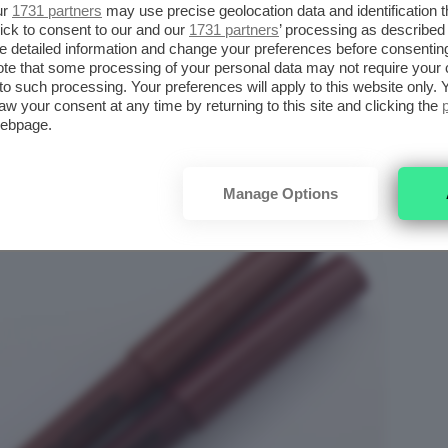
ur
1731 partners
may use precise geolocation data and identification 
ick to consent to our and our
1731 partners
’ processing as described 
detailed information and change your preferences before consenting
te that some processing of your personal data may not require your 
t to such processing. Your preferences will apply to this website only
TITA LABBRA WATERPROOF IN
aw your consent at any time by returning to this site and clicking the
webpage.
Manage Options