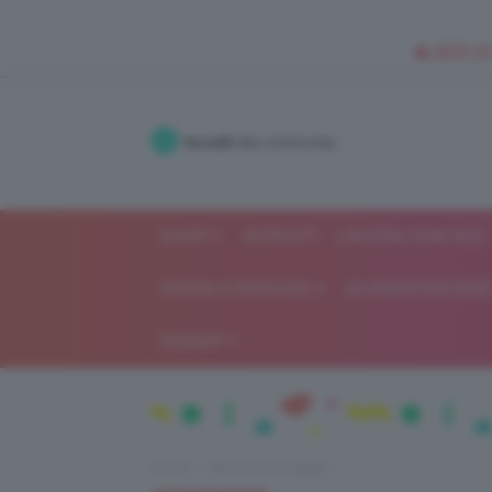
🥥 NEW IN
Accedi
alla community
SHOP
ISCRIVITI
LAVORA CON NOI
MODA E FASHION
ALIMENTAZIONE 
GOSSIP
Home
Recensioni beauty