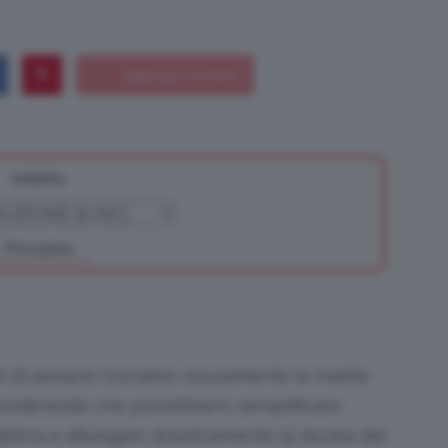
Bellezza
Indietro
e
Prossimo
Makeup
ati di sempre troviamo sicuramente le matite
nsiderando che potrebbero semplificare
labbra e allungare drasticamente la durata del