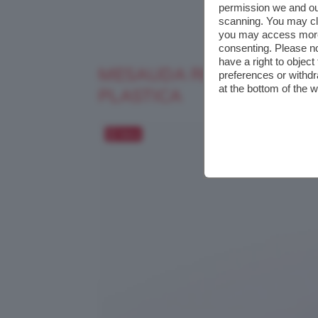
permission we and o
scanning. You may cl
you may access more 
consenting. Please no
have a right to objec
MESAUDA REBELLIPS MA
preferences or withdr
at the bottom of the 
PLASTICA
Salva