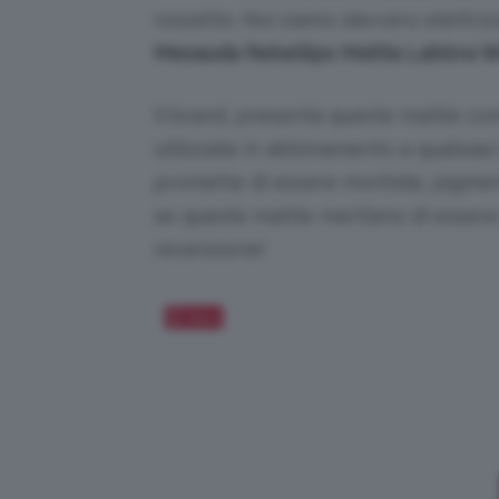
rossetto. Noi siamo davvero elettriz
Mesauda Rebellips Matita Labbra Wa
Il brand, presenta queste matite co
utilizzate in abbinamento a qualsiasi
promette di essere morbida, pigment
se queste matite meritano di essere 
recensione!
Salva