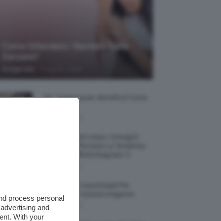
Come Difendere I Bambini Dalle
Zanzare?
-
Giorgia Asti
9 Agosto 2026
Olio Di Macassar: Benefici E Come
Usarlo
9 Agosto 2026
Wet Skin Look Corpo: Consigli E
Trucchi Per Ricreare La Tendenza
Bodycare Effetto Bagnato 💦
9 Agosto 2026
5 Accessori Casa Estate Per
Decorarla In Questa Stagione
and process personal
8 Agosto 2026
 advertising and
ent. With your