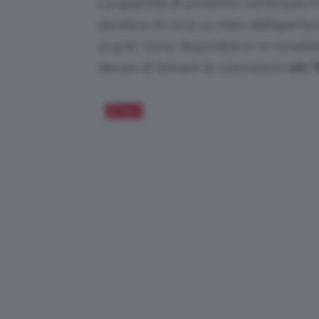
La quantità di prodotto contenuta in 
durata è di circa 24 mesi dall’apertura.
11,50€. Sono disponibili in 12 tonal
deciso di testare le colorazioni
101 T
Salva