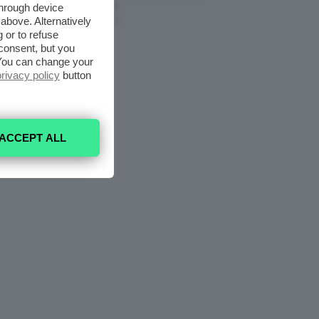
Nell’armadio
through device
above. Alternatively
6 Agosto 2026
 or to refuse
consent, but you
. You can change your
privacy policy
button
ACCEPT ALL