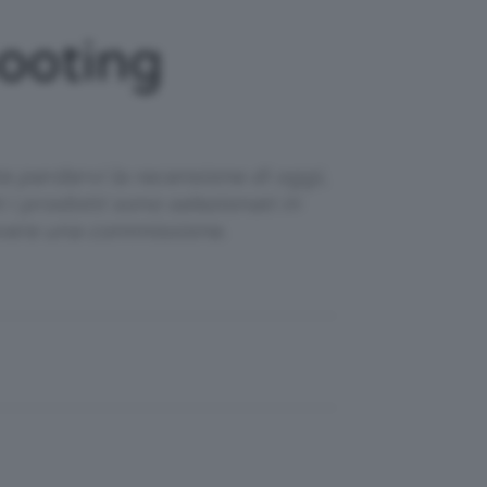
ooting
te perdervi la recensione di oggi,
i prodotti sono selezionati in
evere una commissione.