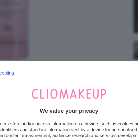
cepting
iena autonomia editoriale. Se acquistate uno di
We value your privacy
 una commissione.
tners
store and/or access information on a device, such as cookies 
identifiers and standard information sent by a device for personalised
 and content measurement, audience research and services developm
LEANSING FOAM