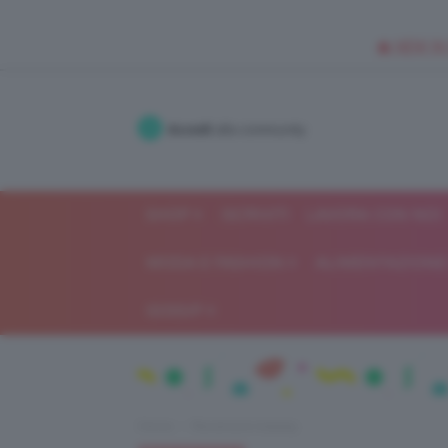
🥥 NEW IN
Accedi
alla community
SHOP
ISCRIVITI
LAVORA CON NOI
MODA E FASHION
ALIMENTAZIONE 
GOSSIP
Home
Recensioni beauty