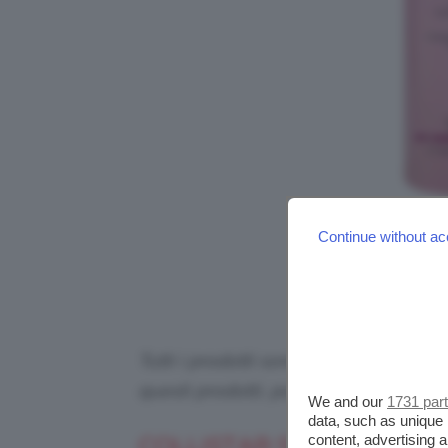
Continue without ac
Tutti i prodotti sono selezionati in p
questi prodotti, potremmo ricevere
We and our
1731 par
data, such as unique 
content, advertising
COLLISTAR SHOOTING C