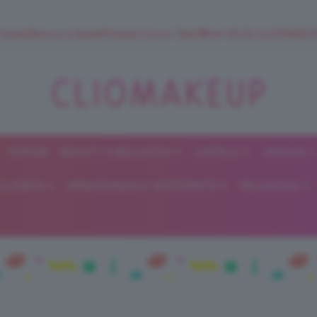
 SuperStrucco e SuperMousse Cocco Tiarè 🌺 ➡️ VAI SU CLIOMAK
FORUM
BEAUTY E BELLEZZA
CAPELLI
UNGHIE
ClioMakeUp
E DIETA
GRAVIDANZA E MATERNITÀ
RELAZIONI
Blog