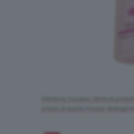
All’interno troviamo 180ml di prodott
prezzo di questa mousse detergente 