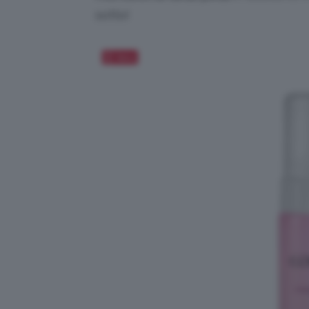
sotto!
Salva