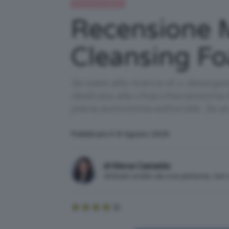
Recensioni beauty
Recensione M
Cleansing F
Se siete alla ricerca di u deterge
dedicata alla chiacchieratissima 
piena autonomia editoriale. Se a
Pubblicato il: 8 Agosto 2025
di Mena Castaldo
Articolo scritto da una persona, no