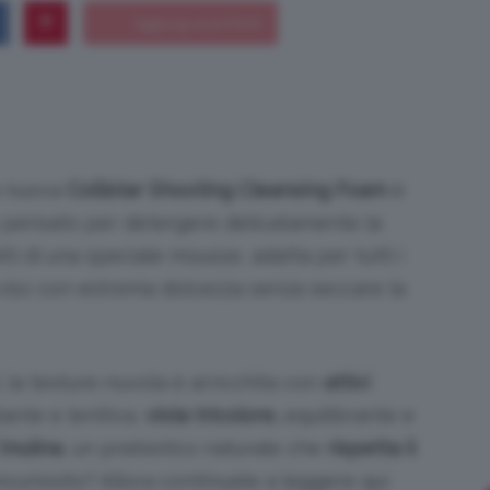
Bellezza
la nuova
Collistar Shooting Cleansing Foam
è
 pensato per detergere delicatamente la
e
atti di una speciale mousse, adatta per tutti i
il viso con estrema dolcezza senza seccare la
 la texture-nuvola è arricchita con
attivi
Makeup
ante e lenitiva,
v
iola tricolore,
equilibrante e
’
inulina
, un prebiotico naturale che
rispetta il
ncuriosito? Allora continuate a leggere qui