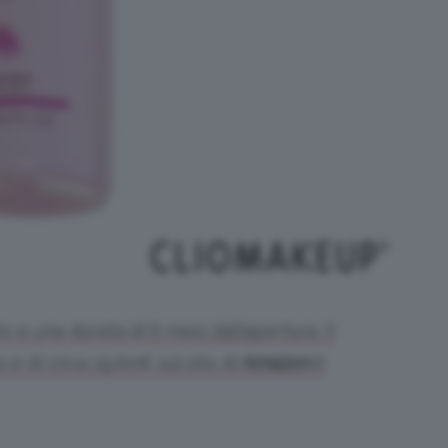
o e una durata di 6 mesi dall’apertura. Il
è di circa 19,6o€ sul sito di
Amazon
.it