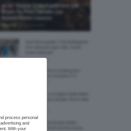
Je So’ Pazzo: Cosa Aspettarsi Dal
Biopic Su Pino Daniele Con
Massimiliano Caiazzo
-
TeamClio
6 Agosto 2026
Abiti Monospalla, Il Trend Elegante
Che Valorizza Ogni Stile: Scopri
Come Abbinarli
6 Agosto 2026
15 Prodotti Per Lo Styling Per I
Capelli Corti E Cortissimi 💇🏻‍♀️
6 Agosto 2026
Honey Nails, Le Unghie Giallo Miele
Che Dominano L’estate: Foto E Idee
Nail Art
6 Agosto 2026
and process personal
 advertising and
Vestiti Lingerie Estate 2026, I
Modelli Freschi E Cool Da Avere
ent. With your