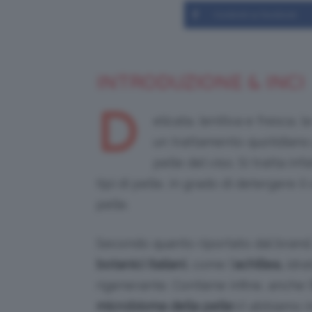
Condividi su Facebook
INTRODUZIONE & INCI
D
elicata, lenitiva e fresca, 
un trattamento quotidiano
pelle del viso. Si tratta inf
tipi di pelle, in grado di detergere 
pelle.
Secondo quanto riportato dal brand,
botanici italiani
, come l’
a
chillea,
idrat
rigenerante. Contiene infine, anche l
microbioma della pelle
.Vi abbiamo i