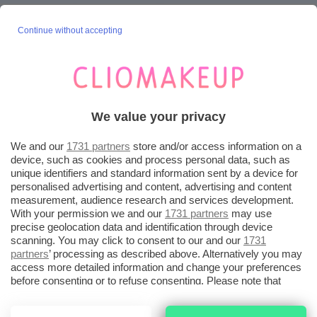
10 SEGRETI PER REALIZZARE UN
Continue without accepting
CONTOURING PERFETTO
Certo, c’è anche chi si spinge oltre i limiti ;-P
We value your privacy
IL CONTOURING SU COLLO E ORECCHIE: I
POSTI PIÚ STRANI DOVE SFUMARE LA TERRA!
We and our
1731 partners
store and/or access information on a
device, such as cookies and process personal data, such as
unique identifiers and standard information sent by a device for
Ecco qui, invece, altre mini-recensioni:
personalised advertising and content, advertising and content
measurement, audience research and services development.
With your permission we and our
1731 partners
may use
1) MINI RECENSIONE PUROBIO BRONZER
precise geolocation data and identification through device
scanning. You may click to consent to our and our
1731
RESPLENDENT MAT
partners
’ processing as described above. Alternatively you may
access more detailed information and change your preferences
before consenting or to refuse consenting. Please note that
2) MINI RECENSIONE NEVE COSMETICS CIPRIA
some processing of your personal data may not require your
HOLLYWOOD
consent, but you have a right to object to such processing. Your