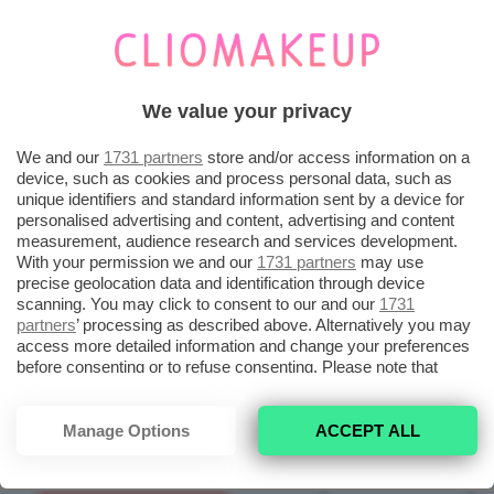
1
2
We value your privacy
We and our
1731 partners
store and/or access information on a
LA PAGELLA
device, such as cookies and process personal data, such as
unique identifiers and standard information sent by a device for
DURATA
personalised advertising and content, advertising and content
7
measurement, audience research and services development.
With your permission we and our
1731 partners
may use
precise geolocation data and identification through device
scanning. You may click to consent to our and our
1731
PIGMENTAZIONE
partners
’ processing as described above. Alternatively you may
7
access more detailed information and change your preferences
before consenting or to refuse consenting. Please note that
some processing of your personal data may not require your
COMFORT
consent, but you have a right to object to such processing. Your
8
preferences will apply to this website only. You can change
Manage Options
ACCEPT ALL
your preferences or withdraw your consent at any time by
returning to this site and clicking the
privacy policy
button at the
bottom of the webpage.