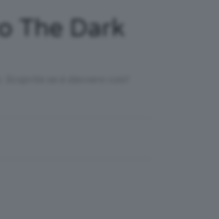
to The Dark
. Scoprite se è davvero così!