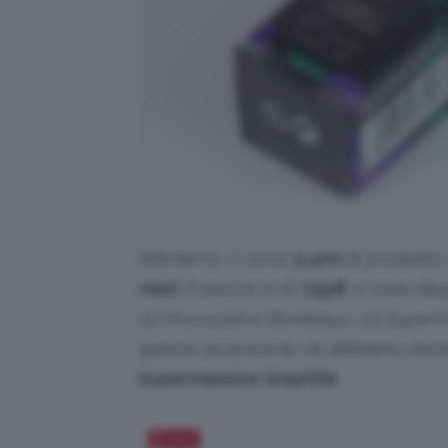
All’interno ci sono
5,4ml
di prodotto 
mesi
. Il prezzo è di
7,95
€
e sono dispo
02 Provocative Bordeaux, 03 Superm
questa recensione ne abbiamo testa
Supermassive Graphite
.
Salva