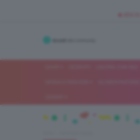
🥥 NEW IN
Accedi
alla community
SHOP
ISCRIVITI
LAVORA CON NOI
MODA E FASHION
ALIMENTAZIONE 
GOSSIP
Home
Recensioni beauty