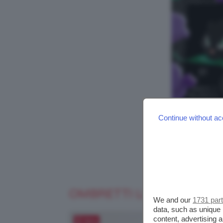
Continue without ac
OMBRETTI LIQUIDI INTO
We and our
1731 par
data, such as unique 
content, advertising
Salva