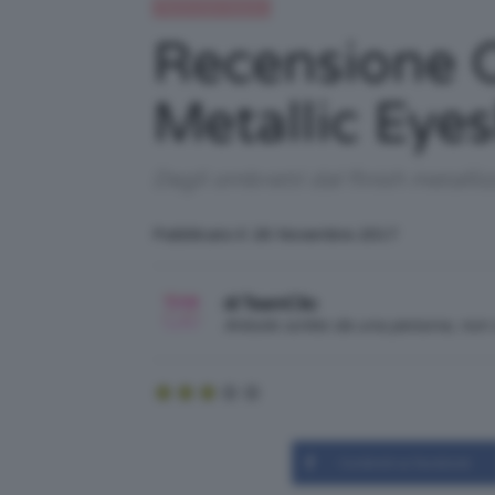
Recensioni beauty
Recensione O
Metallic Eye
Degli ombretti dal finish metalli
Pubblicato il: 26 Novembre 2017
di TeamClio
Articolo scritto da una persona, no
Condividi su Facebook