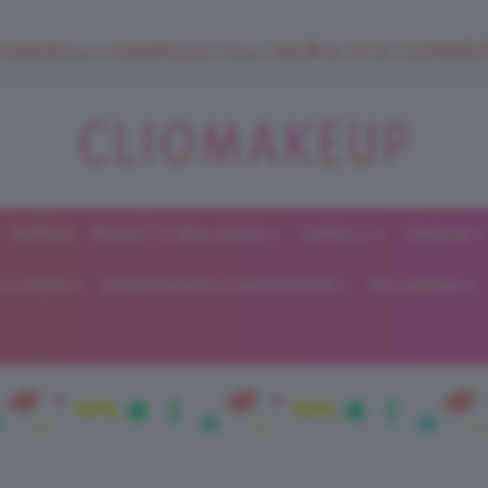
 SuperStrucco e SuperMousse Cocco Tiarè 🌺 ➡️ VAI SU CLIOMAK
FORUM
BEAUTY E BELLEZZA
CAPELLI
UNGHIE
ClioMakeUp
E DIETA
GRAVIDANZA E MATERNITÀ
RELAZIONI
Blog