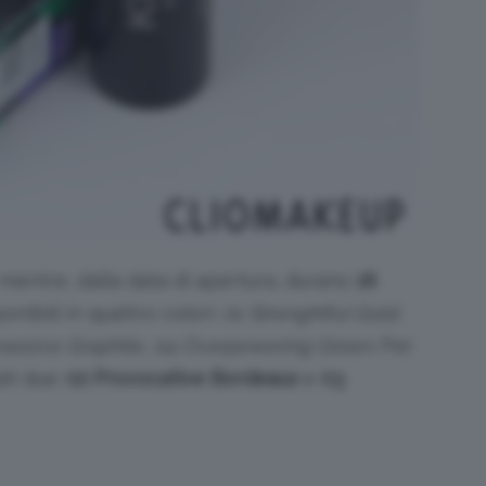
mentre, dalla data di apertura, durano
18
nibili in quattro colori:
01 Strenghtful Gold,
assive Graphite, 04 Overpowering Green
. Per
ti due:
02 Provocative Bordeaux
e
03