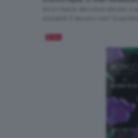
ed un rilascio del colore elevato. 
sfumabili! È davvero così? Scopritel
Salva