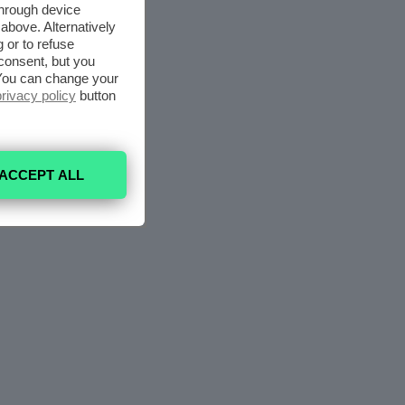
through device
above. Alternatively
 or to refuse
consent, but you
. You can change your
privacy policy
button
ACCEPT ALL