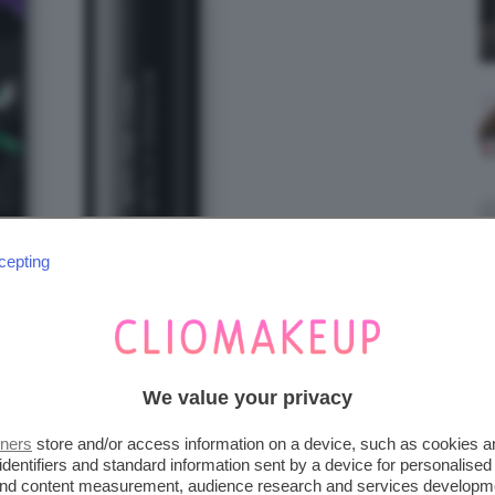
cepting
We value your privacy
 THE DARK EYESHADOW KIKO
tners
store and/or access information on a device, such as cookies 
identifiers and standard information sent by a device for personalised
 and content measurement, audience research and services developm