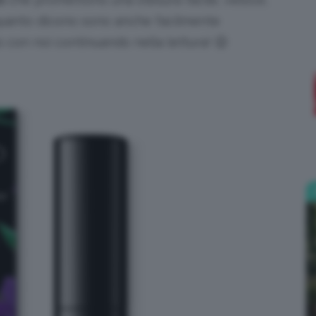
A quanto dicono sono anche facilmente
;)
o con noi continuando nella lettura! 😉