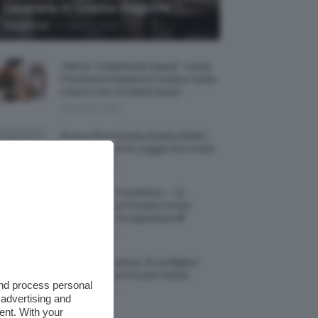
Decorarla In Questa Stagione
-
Giorgia Asti
8 Agosto 2026
Allerta “Underboob Sweat”: Come
Prevenire Irritazioni E Sudore Sotto
Il Seno Con I Prodotti Giusti
8 Agosto 2026
Borse All’uncinetto Estate 2026, I
Modelli Freschi E Leggeri Da Avere
8 Agosto 2026
Creme Mani Protettive ✨ 12
Riparatrici Da Provare Contro
Secchezza E Screpolature🔝
7 Agosto 2026
Profumi Al Limone 🍋 Le Migliori
Fragranze Da Provare Subito
and process personal
7 Agosto 2026
 advertising and
ent. With your