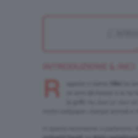
INTRODUZIONE & INCI
R
agazze ci siamo:
Kiko
ha lan
20 anni del brand, e lo ha 
la griffe
Au Jour Le Jour
, u
motivi wallpaper, stampe animali e ma
In questa recensione vi parleremo 
ombretti liquidi
dal
finish metallizzat