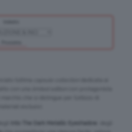
Indietro
Bellezza
Prossimo
e
ciato l’ultima
capsule collection
dedicata ai
fatto con una
limited edition
con protagonista
n marchio che si distingue per l’utilizzo di
teriali esclusivi.
Makeup
degli
Into The Dark Metallic Eyeshadow
, degli
o
che promettono una stesura facile, veloce,