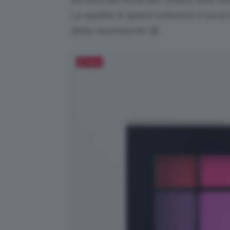
La qualità di questi ombretti ci avrà 
della recensione! 😉
Salva