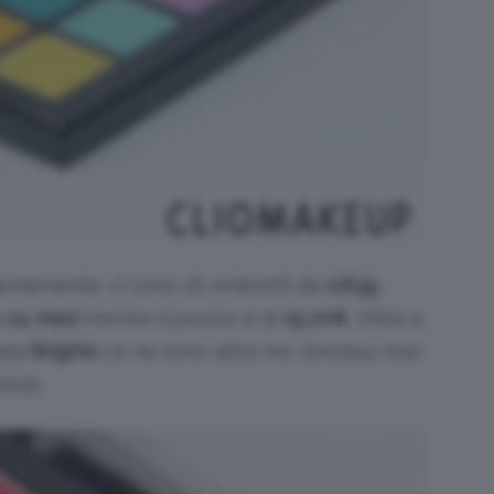
entemente, ci sono 16 ombretti da
0.83g
a
24 mesi
mentre il prezzo è di
19,70€
. Oltre a
mata
Brights
ce ne sono altre tre:
Smokey And
trals
.