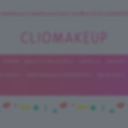
 SuperStrucco e SuperMousse Cocco Tiarè 🌺 ➡️ VAI SU CLIOMAK
FORUM
BEAUTY E BELLEZZA
CAPELLI
UNGHIE
ClioMakeUp
E DIETA
GRAVIDANZA E MATERNITÀ
RELAZIONI
Blog