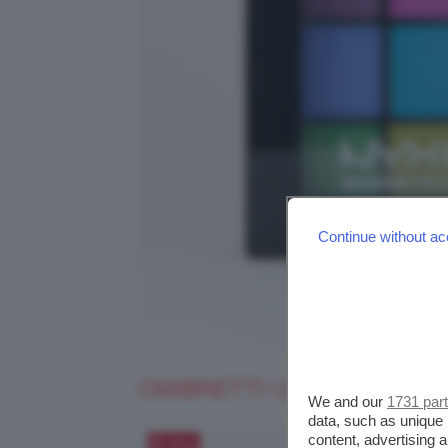
Continue without ac
OMBRETTI ULTIMATE SH
We and our
1731 par
data, such as unique 
content, advertising
Salva