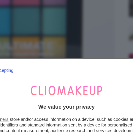
cepting
We value your privacy
ADOW PALETTE NYX
tners
store and/or access information on a device, such as cookies 
identifiers and standard information sent by a device for personalised
 and content measurement, audience research and services developm