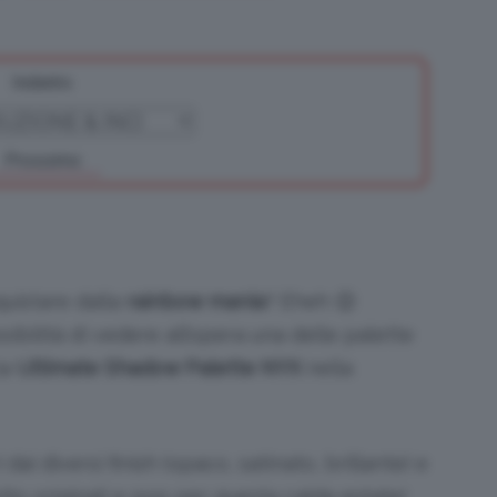
Indietro
Bellezza
Prossimo
e
quistare dalla
rainbow mania
? Eheh 😉
ibilità di vedere all’opera una delle palette
la
Ultimate Shadow Palette NYX
nella
Makeup
dai diversi finish (opaco, satinato, brillante) e
to originali e pop per questa calda estate!