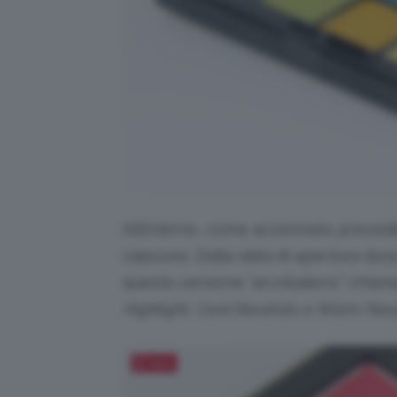
All’interno, come accennato preced
ciascuno. Dalla data di apertura dur
questa versione “arcobaleno” chia
Highlight, Cool Neutrals e Warm Neu
Salva