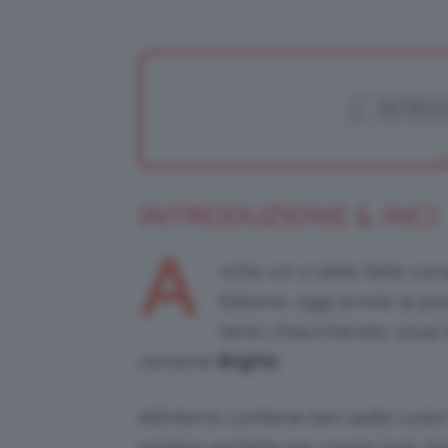
INTRODUZIONE & INCI
A
nche voi vi siete fatte con
Ebbene, oggi avrete la poss
tanto chiacchierate, ossia 
versione
Brights
.
All’interno contiene ben sedici colori 
sembra perfetta per creare look mol