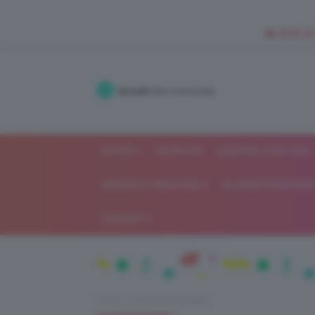
🥥 NEW IN
Accedi
alla community
SHOP
ISCRIVITI
LAVORA CON NOI
MODA E FASHION
ALIMENTAZIONE 
GOSSIP
Home
Recensioni beauty