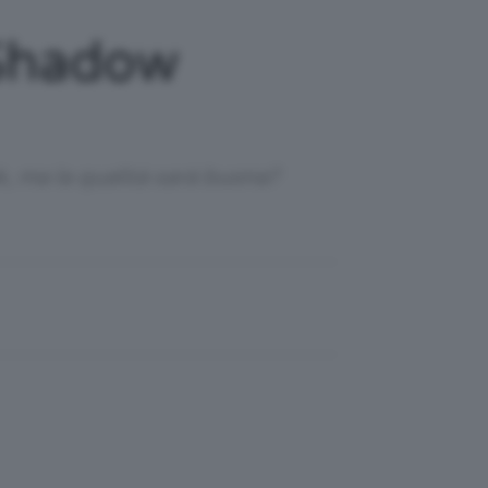
 Shadow
k, ma la qualità sarà buona?