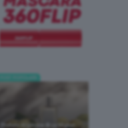
POST POPOLARI
Profumi Al Limone 🍋 Le Migliori