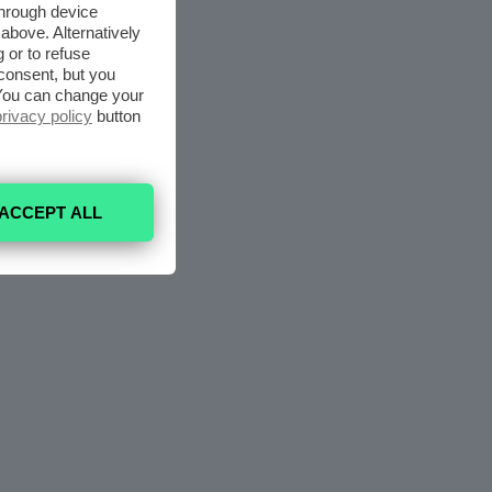
through device
above. Alternatively
 or to refuse
consent, but you
. You can change your
privacy policy
button
ACCEPT ALL