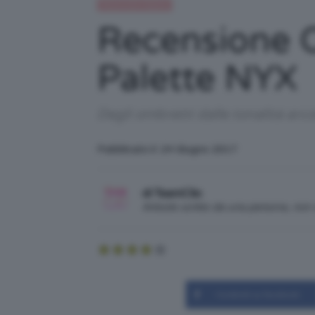
Recensioni beauty
Recensione 
Palette NYX
Degli ombretti dalle tonalità arc
Pubblicato il: 24 Giugno 2017
di TeamClio
Articolo scritto da una persona, no
Condividi su Facebook