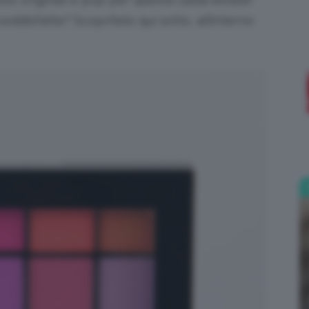
soddisfatte? Scopritelo qui sotto, all’interno
;)