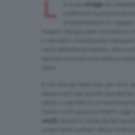
L
a moda
vintage
ha, indubbi
indifferenti moltissime perso
di sperimentare un viaggio 
l’angolo! Bisogna però ammettere ch
e mercatini, normalmente indossare
costo abbastanza elevato, oltre a pre
sempre a trovare cose della propria 
piace.
E che dire del fatto che, per chi è 
sapore retrò per poche sporadiche o
subito a capofitto in un investimen
fronte a tutti questi problemi, oggi
vestiti
comuni in modo da farli semb
tempi
! Siete curiose? Allora continua