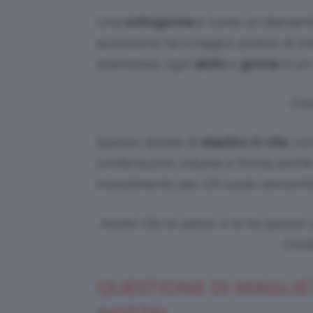
Una
sottogonna
è come un diamant
accessorio ha il magico potere di t
istantanea, ogni
abito
e
gonna
in un 
Cred
Spesso dotate di
elastico in vita
, co
conferiscono volume e forma anche ai
investimento per chi vuole reinvent
Anche Clio le adora, e le ha spesso 
Credi
QUESTIONE DI MAGLIE