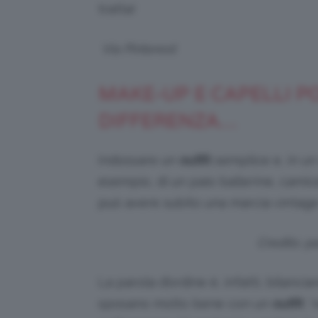
tratta!
Via Pinterest
MAKE-UP E CAPELLI P
DIFFERENZA…
Indossare un
outfit
semplice e, in un
esempio, di un paio ballerine, camic
può avere subito una marcia vintage 
Credits: p
La parola d’ordine è, infatti, bilancia
sposano molto bene con un
outfit
“