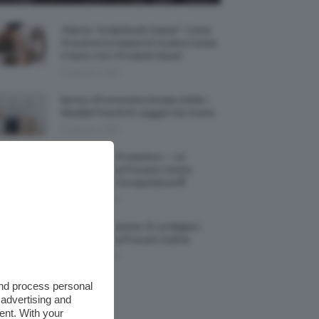
Allerta “Underboob Sweat”: Come
Prevenire Irritazioni E Sudore Sotto
Il Seno Con I Prodotti Giusti
8 Agosto 2026
Borse All’uncinetto Estate 2026, I
Modelli Freschi E Leggeri Da Avere
8 Agosto 2026
Creme Mani Protettive ✨ 12
Riparatrici Da Provare Contro
Secchezza E Screpolature🔝
7 Agosto 2026
Profumi Al Limone 🍋 Le Migliori
Fragranze Da Provare Subito
7 Agosto 2026
and process personal
 advertising and
ent. With your