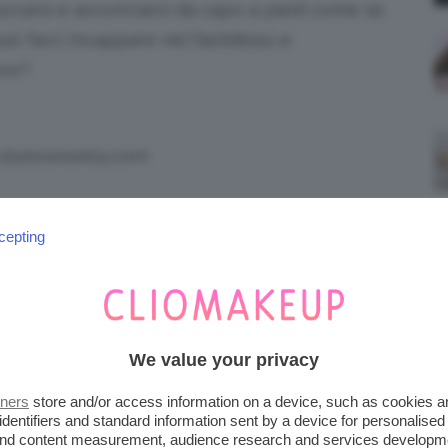
 truccarsi e acconciarsi da capo a piedi come se
può farci incappare nel fastidioso e
ra”
!
 stylesweekly.com
!
cepting
a normalissima
maglietta
può essere
ad una
spilla
di ispirazione vintage, così come
 di
orecchini
che, magari, avete preso in
We value your privacy
a.
tners
store and/or access information on a device, such as cookies 
ia Pinterest
identifiers and standard information sent by a device for personalised
 and content measurement, audience research and services developm