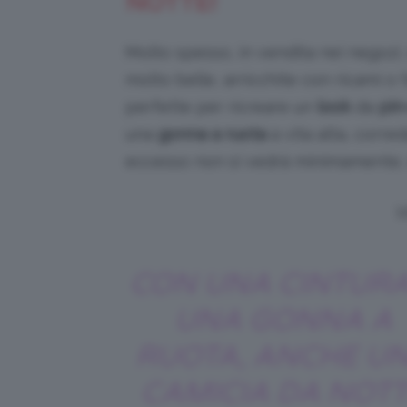
NOTTE!
Molto spesso, in vendita nei negozi,
molto belle, arricchite con ricami o 
perfette per ricreare un
look
da
pin
una
gonna a ruota
a vita alta, corre
eccesso non si vedrà minimamente, e 
V
CON UNA CINTURA
UNA GONNA A
RUOTA, ANCHE U
CAMICIA DA NOT