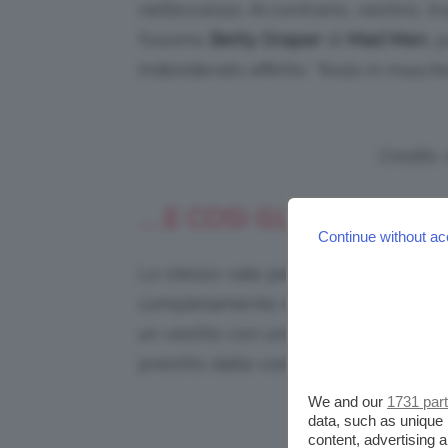
nell’eccesso. Al contrario, vestirsi,
fossimo
Betty Draper
di
Mad Men
, 
indesiderato effetto
“festa in masche
Credits:
…E COSI GLI ACCESSORI
Continue without ac
Lo stesso vale per gli
accessori
. Un
completamente reinventata grazie 
un vestito con una
collana
o un paio
prestito dalla vostra mamma o nonn
We and our
1731 par
V
data, such as unique 
content, advertising