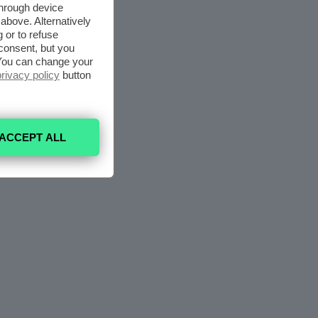
through device
above. Alternatively
 or to refuse
consent, but you
. You can change your
privacy policy
button
ACCEPT ALL