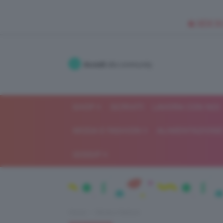
🥥 NEW IN
Accedi
alla community
SHOP
ISCRIVITI
LAVORA CON NOI
MODA E FASHION
ALIMENTAZIONE 
GOSSIP
Home
Moda e fashion