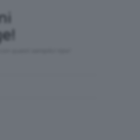
ni
ge!
con questi semplici tips!