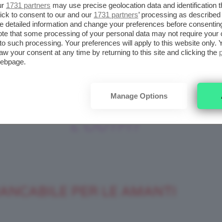
ur
1731 partners
may use precise geolocation data and identification 
ick to consent to our and our
1731 partners
’ processing as described 
UN ACCESSORIO
detailed information and change your preferences before consenting
te that some processing of your personal data may not require your 
ISPIRATO ALLA
t to such processing. Your preferences will apply to this website only
aw your consent at any time by returning to this site and clicking the
VOSTRA DECADE DI
webpage.
 di
RIFERIMENTO
Manage Options
CARATTERIZZERÀ
0
a
L’OUTFIT
ANCABILE PER LE AMANTI