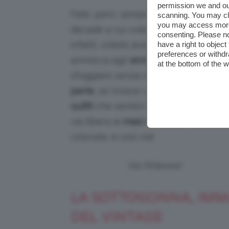
permission we and o
Fate, però, sempre attenzione alla
scanning. You may cl
you may access more 
decade a cui volete ispirarvi: se,
consenting. Please no
infatti, volete avere un look che
have a right to objec
preferences or withdr
ammicca agli
anni ’20
o
’30
potete
at the bottom of the 
sfoggiare senza remore una
collana
perle
, se invece volete ricreare un
outfit
che sembri uscito dagli
anni ’7
via libera ai
maxi orecchini
di plastic
colorata, e così via!
Via Pinterest
LA SOTTOGONNA, IMM
DEL VINTAGE