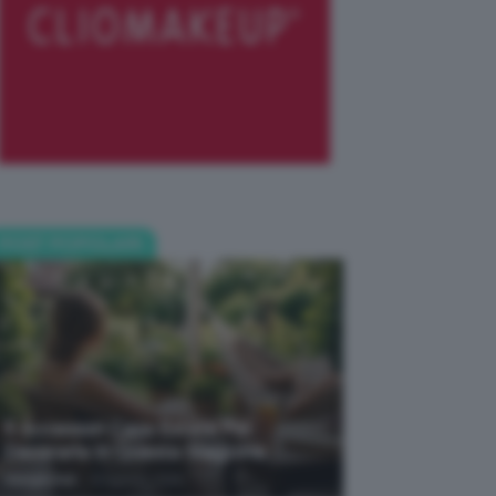
POST POPOLARI
5 Accessori Casa Estate Per
Decorarla In Questa Stagione
-
Giorgia Asti
8 Agosto 2026