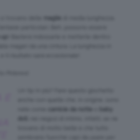
 si trovano delle
maglie
di media lunghezza
fantasie particolari. Beh, possono essere
-up
! Basterà indossarle e metterle dentro
data magari da una cintura. La lunghezza in
il risultato sarà eccezionale!
ia Pinterest
Un tip in più? Fare questo giochetto
 E
anche con quelle che, in origine, sono
nate come
camicie da notte
o
baby
doll
: nei negozi di intimo, infatti, se ne
NA
trovano di molto belle e che tutto
TE
sembrano fuorché capi da usare per