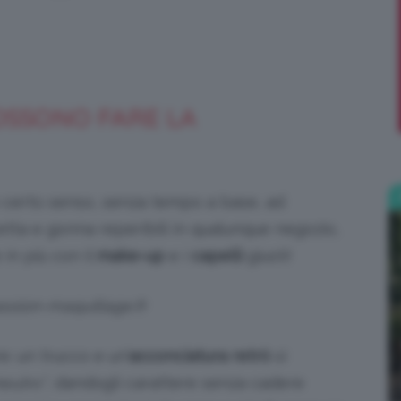
;)
OSSONO FARE LA
 certo senso, senza tempo a base, ad
etta e gonna reperibili in qualunque negozio,
in più con il
make-up
e i
capelli
giusti!
assion-maquillage.fr
re: un trucco e un’
acconciatura retrò
si
neutro”
, dandogli carattere senza cadere