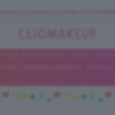
 SuperStrucco e SuperMousse Cocco Tiarè 🌺 ➡️ VAI SU CLIOMAK
FORUM
BEAUTY E BELLEZZA
CAPELLI
UNGHIE
ClioMakeUp
E DIETA
GRAVIDANZA E MATERNITÀ
RELAZIONI
Blog