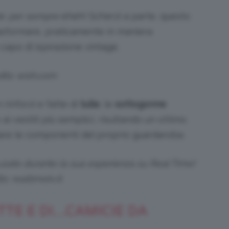
e:
per sempre
eheh! Scherzi a parte, questo
rasformare, praticamente in maniera
capo di ispirazione vintage.
its: wish.com
n rinforzi e fatte di
tulle
, le
sottogonne
 vestiti più semplici, risultando un ottimo
are le componenti del proprio guardaroba.
usate durante la sua esperienza su Real Time!
ts: realtimetv.it
TTE E DI…CAMICIE DA