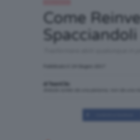
Moda e fashion
Come Reinven
Spacciandoli
Trasformare abiti qualunque in pe
Pubblicato il: 24 Giugno 2017
di TeamClio
Articolo scritto da una persona, non da una 
Condividi su Facebook