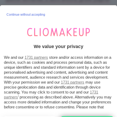
Continue without accepting
1
2
LA PAGELLA
We value your privacy
PIGMENTAZIONE
We and our
1731 partners
store and/or access information on a
9
device, such as cookies and process personal data, such as
unique identifiers and standard information sent by a device for
personalised advertising and content, advertising and content
DURATA
measurement, audience research and services development.
9
With your permission we and our
1731 partners
may use
precise geolocation data and identification through device
scanning. You may click to consent to our and our
1731
partners
’ processing as described above. Alternatively you may
COMFORT SULLE LABBRA
access more detailed information and change your preferences
8
before consenting or to refuse consenting. Please note that
some processing of your personal data may not require your
consent, but you have a right to object to such processing. Your