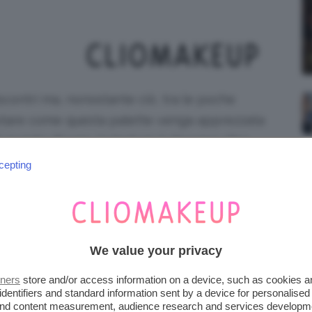
scontri ma, nonostante ciò, tra le poche
otare come questa palette venga apprezzata
A quanto dicono, la texture è davvero ultra
ile e modulabile. Andiamo ad indagare
cepting
We value your privacy
tners
store and/or access information on a device, such as cookies 
identifiers and standard information sent by a device for personalised
 and content measurement, audience research and services developm