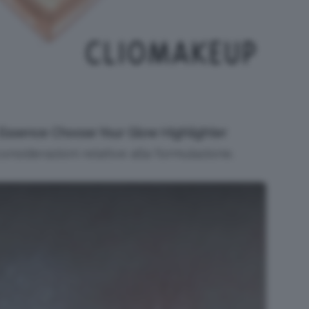
Essence Choose Your Glow Highlighter
nsiderazioni relative alla formulazione.