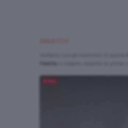
SWATCH
Vediamo ora gli swatches di questa
Palette
e traiamo insieme le prime co
Salva