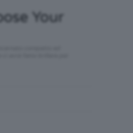
oose Your
 incarnato compatto ed
i avrà fatto brillare per