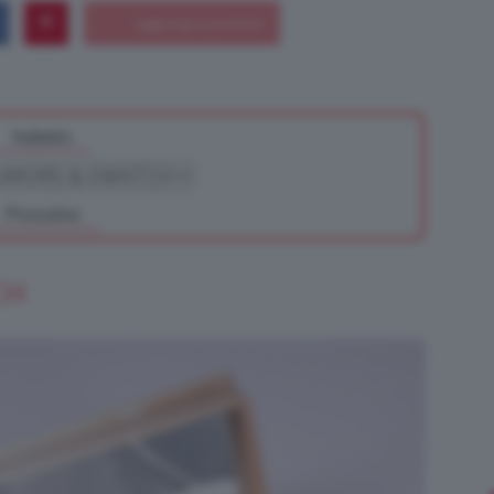
Bellezza
Indietro
Prossimo
e
CH
Makeup