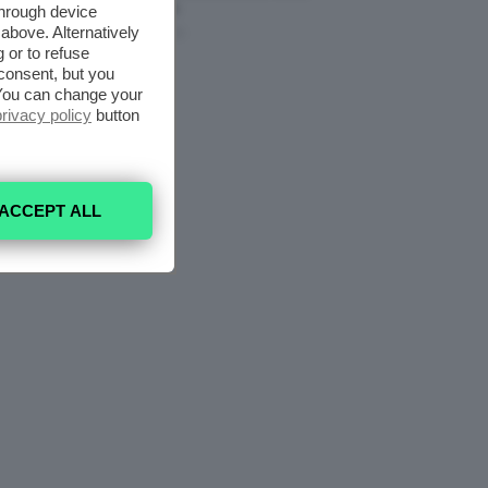
Nell’armadio
through device
above. Alternatively
6 Agosto 2026
 or to refuse
consent, but you
. You can change your
privacy policy
button
ACCEPT ALL