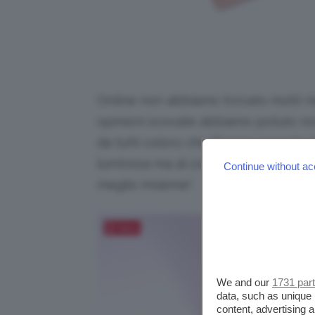
Online non abbiamo trovato molti ri
opinioni scovate abbiamo potuto n
da tutti coloro che l’hanno provata. 
luminosa ma al contempo anche sott
Continue without ac
meglio insieme!
Salva
We and our
1731 par
data, such as unique 
content, advertising