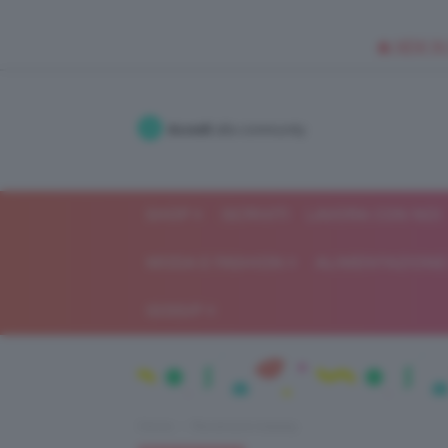
🥥 NEW IN
Accedi
alla community
SHOP
ISCRIVITI
LAVORA CON NOI
MODA E FASHION
ALIMENTAZIONE 
GOSSIP
Home
Recensioni beauty