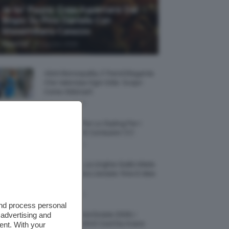
Je So’ Pazzo: Cosa Aspettarsi Dal
Biopic Su Pino Daniele Con
Massimiliano Caiazzo
-
TeamClio
6 Agosto 2026
Abiti Monospalla, Il Trend Elegante
Che Valorizza Ogni Stile: Scopri
Come Abbinarli
6 Agosto 2026
15 Prodotti Per Lo Styling Per I
Capelli Corti E Cortissimi 💇🏻‍♀️
6 Agosto 2026
Honey Nails, Le Unghie Giallo Miele
Che Dominano L’estate: Foto E Idee
Nail Art
6 Agosto 2026
and process personal
 advertising and
Vestiti Lingerie Estate 2026, I
Modelli Freschi E Cool Da Avere
ent. With your