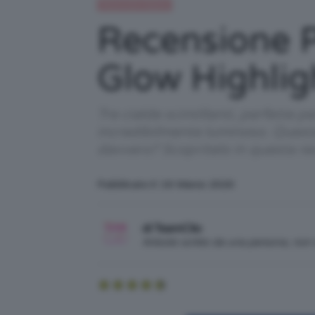
Recensioni beauty
Recensione P
Glow Highlig
Tre cialde scintillanti, perfette
incredibilmente luminoso. Questa
davvero? Scopritelo in questa re
Pubblicato il: 16 Marzo 2020
di TeamClio
Articolo scritto da una persona, no