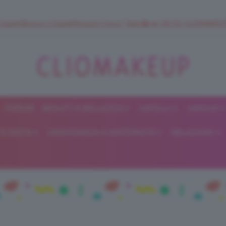
 SuperStrucco e SuperMousse Cocco Tiarè 🌺 ➡️ VAI SU CLIOMAK
FORUM
BEAUTY E BELLEZZA
CAPELLI
UNGHIE
ClioMakeUp
E DIETA
GRAVIDANZA E MATERNITÀ
RELAZIONI
Blog