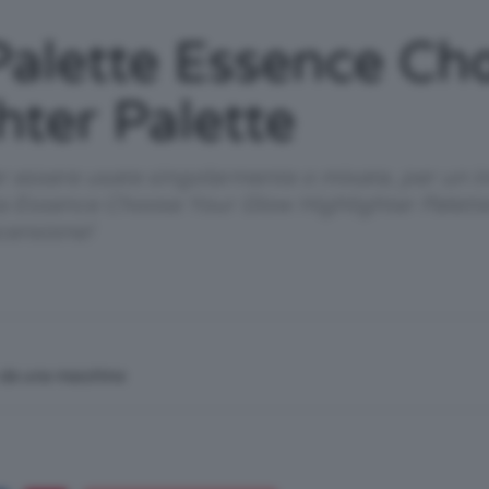
/
alette Essence Ch
hter Palette
Tutto
 per essere usate singolarmente o mixate, per un
 Essence Choose Your Glow Highlighter Palette c
censione!
su
n da una macchina
Trucco,