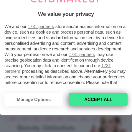
DI TRANSIZIONE.
We value your privacy
We and our
1731 partners
store and/or access information on a
device, such as cookies and process personal data, such as
unique identifiers and standard information sent by a device for
personalised advertising and content, advertising and content
measurement, audience research and services development.
With your permission we and our
1731 partners
may use
precise geolocation data and identification through device
scanning. You may click to consent to our and our
1731
partners
’ processing as described above. Alternatively you may
access more detailed information and change your preferences
before consenting or to refuse consenting. Please note that
some processing of your personal data may not require your
consent, but you have a right to object to such processing. Your
preferences will apply to this website only. You can change
Manage Options
ACCEPT ALL
your preferences or withdraw your consent at any time by
returning to this site and clicking the
privacy policy
button at the
bottom of the webpage.