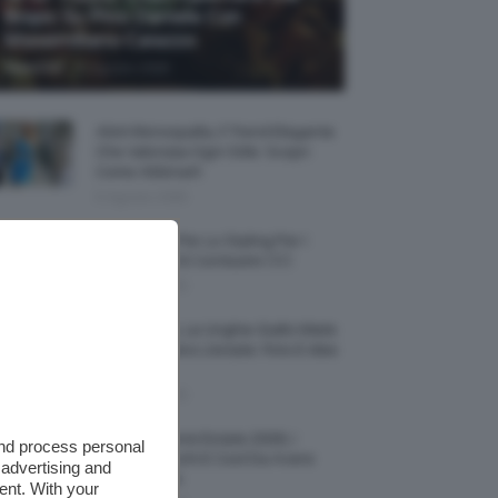
Biopic Su Pino Daniele Con
Massimiliano Caiazzo
-
TeamClio
6 Agosto 2026
Abiti Monospalla, Il Trend Elegante
Che Valorizza Ogni Stile: Scopri
Come Abbinarli
6 Agosto 2026
15 Prodotti Per Lo Styling Per I
Capelli Corti E Cortissimi 💇🏻‍♀️
6 Agosto 2026
Honey Nails, Le Unghie Giallo Miele
Che Dominano L’estate: Foto E Idee
Nail Art
6 Agosto 2026
Vestiti Lingerie Estate 2026, I
and process personal
Modelli Freschi E Cool Da Avere
 advertising and
Nell’armadio
ent. With your