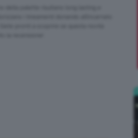
no della palette risultano long lasting e
;)
lorizzano i lineamenti donando all’incarnato
 Siete pronti a scoprire se questa novità
to la recensione!