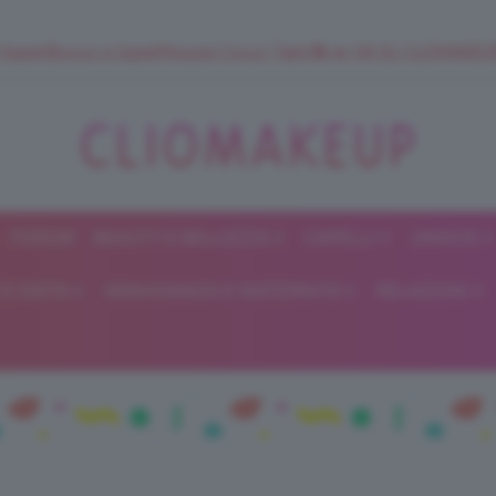
 SuperStrucco e SuperMousse Cocco Tiarè 🌺 ➡️ VAI SU CLIOMAK
FORUM
BEAUTY E BELLEZZA
CAPELLI
UNGHIE
ClioMakeUp
E DIETA
GRAVIDANZA E MATERNITÀ
RELAZIONI
Blog