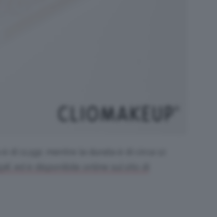
 di 11.5gr, mentre la durata è di circa 12
45€ ed è disponibile online sul sito di