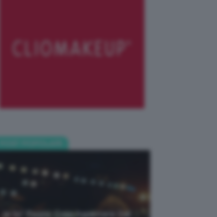
POST POPOLARI
Je So’ Pazzo: Cosa Aspettarsi Dal