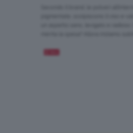
Secondo il brand, le polveri all’inter
pigmentate, scolpiscono il viso e va
un aspetto sano, levigato e radioso.
merita la spesa? Allora iniziamo subi
Salva