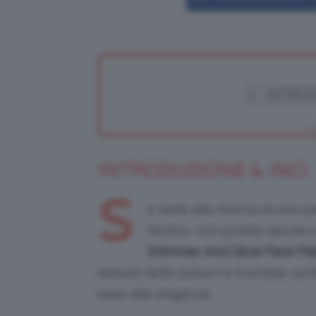
INTRODUZIONE & INCI
S
e siete alla ricerca di una 
festivo, non potete lasciarv
Shimmer And Glow Face Pal
texture delle polveri è morbida, sot
base alle esigenze.