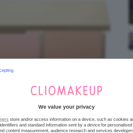
cepting
We value your privacy
tners
store and/or access information on a device, such as cookies 
identifiers and standard information sent by a device for personalised
R AND GLOW FACE PALETTE
 and content measurement, audience research and services developm