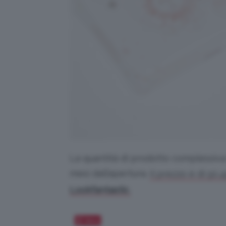
La quantità di prodotto complessiva è
mesi dall’apertura.
Il prezzo è di 50,
Lookfantastic
.
Salva