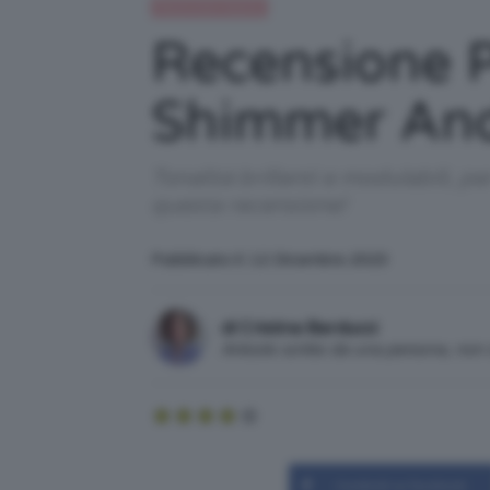
Recensioni beauty
Recensione P
Shimmer And
Tonalità brillanti e modulabili, p
questa recensione!
Pubblicato il: 12 Dicembre 2023
di Cristina Barducci
Articolo scritto da una persona, no
Condividi su Facebook