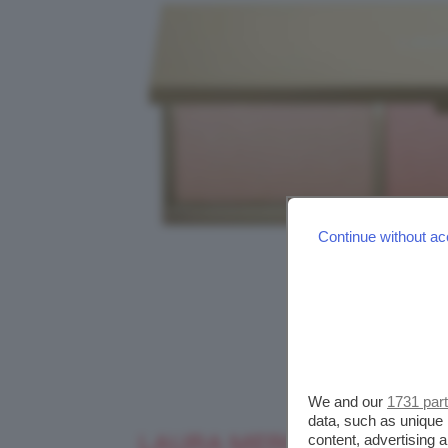
Continue without ac
We and our
1731 par
data, such as unique 
LAURA MERCIER SHIMME
content, advertising