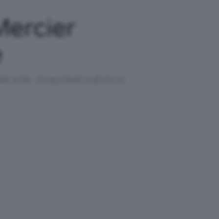
Mercier
e
al sole. Scopritela subito in