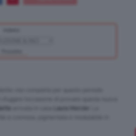
Indietro
Bellezza
Prossimo
e
palette viso completa per questo periodo
i sfuggire l’occasione di provare questa nuova
ette
arrivata in casa
Laura Mercier
. La
Makeup
tile e cremosa, pigmentata e modulabile in