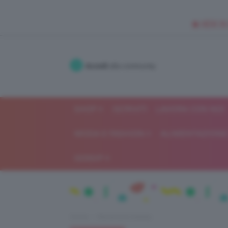
🥥 NEW IN
Accedi
alla community
SHOP
ISCRIVITI
LAVORA CON NOI
MODA E FASHION
ALIMENTAZIONE 
GOSSIP
Home
Recensioni beauty