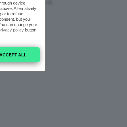
through device
above. Alternatively
 or to refuse
consent, but you
. You can change your
privacy policy
button
ACCEPT ALL