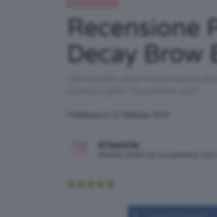
Recensioni beauty
Recensione P
Decay Brow 
Pennarello ultra fine e matita 
sopracciglia? Scopritelo qui!
Pubblicato il: 13 Febbraio 2019
di TeamClio
Articolo scritto da una persona, no
Condividi su Facebook