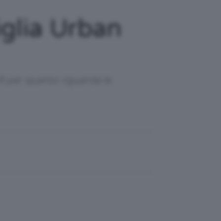
glia Urban
9 per quanto riguarda le