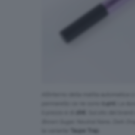
All’interno della matita automatica 
pennarello ce ne sono
0.4ml
. La du
il prezzo è di
26€
. Sul sito del brand
Brown Sugar, Neutral Nana, Dark Dr
la variante
Taupe Trap
.