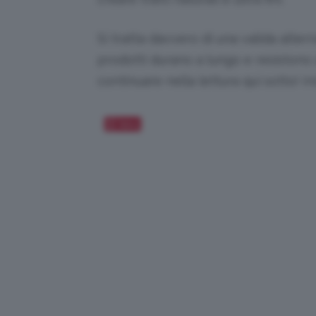
Si tratta davvero di una valida alte
prodotti durano a lungo e resistono 
continuare nella lettura qui sotto! In
Salva