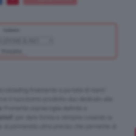
Indietro
Bellezza
Prossimo
e
microblading finalmente a portata di mano”
ve il nuovissimo prodotto duo dedicato alle
e
. Promette sopracciglia definite e
Makeup
proof
, per dare forma e riempire creando la
e al pennarello ultra preciso che permette di