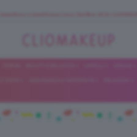
 SuperStrucco e SuperMousse Cocco Tiarè 🌺 ➡️ VAI SU CLIOMAK
FORUM
BEAUTY E BELLEZZA
CAPELLI
UNGHIE
ClioMakeUp
E DIETA
GRAVIDANZA E MATERNITÀ
RELAZIONI
Blog