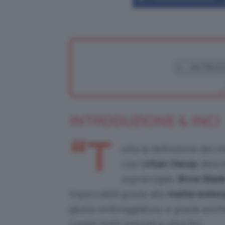
INTRODUZIONE & INCI
“T
utta la definizione del 
così
Urban Decay
descri
sopracciglia,
Brow Blad
impeccabili grazie alla
matita water
giusta ombreggiatura, e grazie anch
creare tratti naturali e ultra fini.