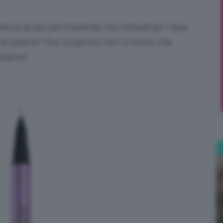
;)
rnativa al più permanente microblading? I due
al sudore? Per scoprirlo non vi resta che
iziamo!