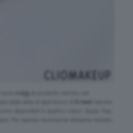
ci sono
0.05g
di prodotto mentre nel
rata dalla data di apertura è di
6 mesi
mentre
 sono disponibili in quattro colori:
Taupe Trap,
apes
. Per questa recensione abbiamo testato