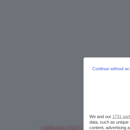
Continue without ac
We and our
1731 par
data, such as unique 
URBAN DECAY BROW BL
content, advertising