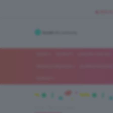
🥥 NEW IN
Accedi
alla community
SHOP
ISCRIVITI
LAVORA CON NOI
MODA E FASHION
ALIMENTAZIONE 
GOSSIP
Home
Recensioni beauty