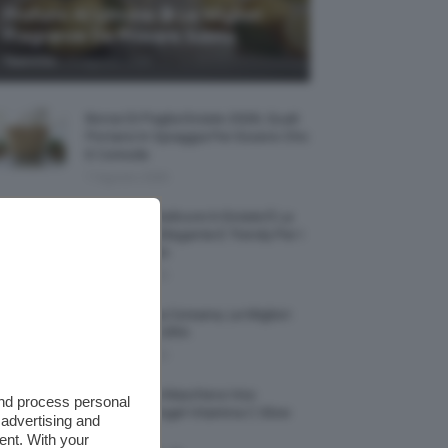
Profumi Al Limone 🍋 Le Migliori
Fragranze Da Provare Subito
-
TeamClio
7 Agosto 2026
Borse Di Paglia Estate 2026, Quali
Portarsi In Spiaggia Per Essere Chic
E Comode
7 Agosto 2026
La French Pedicure In Estate È La
Nail Art Più Elegante E Trendy Per I
Nostri Piedini
7 Agosto 2026
Tinta Labbra Coreana, Le Migliori
Da Provare ORA
7 Agosto 2026
Recensione Maschera Viso
and process personal
Sephora Idrogel Vitamina C Glow
 advertising and
Mask
ent. With your