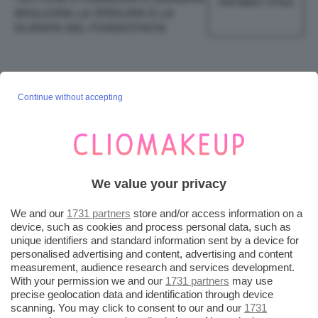
PUNTEGGIO TOTALE
MIGLIORA LA STESURA E LA
DURATA DEL FONDOTINTA.
Continue without accepting
We value your privacy
We and our
1731 partners
store and/or access information on a
device, such as cookies and process personal data, such as
unique identifiers and standard information sent by a device for
personalised advertising and content, advertising and content
measurement, audience research and services development.
With your permission we and our
1731 partners
may use
precise geolocation data and identification through device
scanning. You may click to consent to our and our
1731