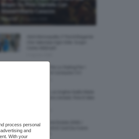
Biopic Su Pino Daniele Con
Massimiliano Caiazzo
-
TeamClio
6 Agosto 2026
Abiti Monospalla, Il Trend Elegante
Che Valorizza Ogni Stile: Scopri
Come Abbinarli
6 Agosto 2026
15 Prodotti Per Lo Styling Per I
Capelli Corti E Cortissimi 💇🏻‍♀️
6 Agosto 2026
Honey Nails, Le Unghie Giallo Miele
Che Dominano L’estate: Foto E Idee
Nail Art
6 Agosto 2026
Vestiti Lingerie Estate 2026, I
and process personal
Modelli Freschi E Cool Da Avere
 advertising and
Nell’armadio
ent. With your