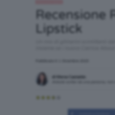
Recensioni beauty
Recensione R
Lipstick
Un mix di glitterini scintillanti 
insieme se i nuovo Catrice About
Pubblicato il: 1 Dicembre 2023
di Mena Castaldo
Articolo scritto da una persona, no
Condividi su Facebook