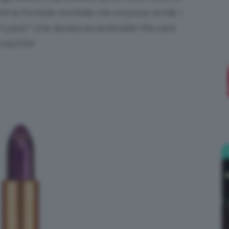
brand la formula morbida ma corposa rende i
;)
a. Il plus? Una durata eccezionale!
Ma sarà
coprirlo!