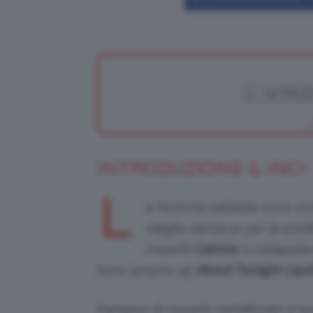
INTRODUZIONE & INCI
L
e festività natalizie sono o
meglio senza un po’ di scinti
rossetti
Catrice
vi catapulte
Sono proprio gli
About Tonight Lipst
Parliamo di rossetti metallizzati a lu