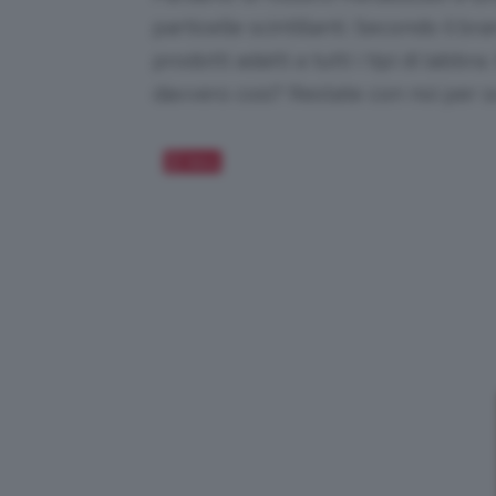
particelle scintillanti. Secondo il 
prodotti adatti a tutti i tipi di labbr
davvero così? Restate con noi per s
Salva