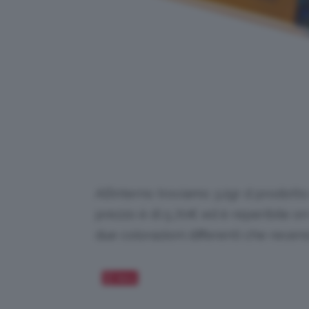
All’interno troviamo 3.2gr d prodotto
prezzo è di 5,70€ ed è reperibile on-
due colorazioni differenti che recen
Salva