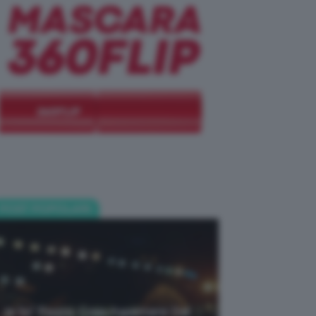
POST POPOLARI
Je So’ Pazzo: Cosa Aspettarsi Dal