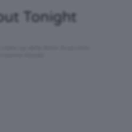
out Tonight
 il make-up delle feste! Scopriamo
prossimo Natale!