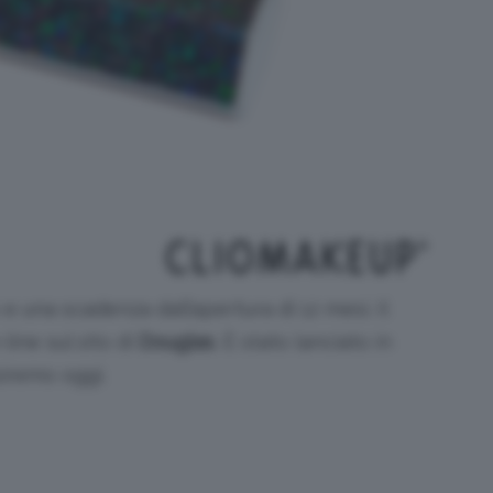
 e una scadenza dall’apertura di 12 mesi. Il
line sul sito di
Douglas
. È stato lanciato in
siremo oggi.