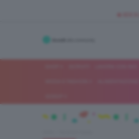
🥥 NEW IN
Accedi
alla community
SHOP
ISCRIVITI
LAVORA CON NOI
MODA E FASHION
ALIMENTAZIONE 
GOSSIP
Home
Recensioni beauty