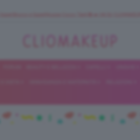
 SuperStrucco e SuperMousse Cocco Tiarè 🌺 ➡️ VAI SU CLIOMAK
FORUM
BEAUTY E BELLEZZA
CAPELLI
UNGHIE
ClioMakeUp
E DIETA
GRAVIDANZA E MATERNITÀ
RELAZIONI
Blog