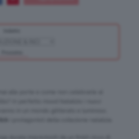
Indietro
Bellezza
Prossimo
e
rmai alle porte e come non celebrarle al
llio? In perfetto mood Natalizio i nuovi
ranno in un mondo glitterato e luminoso.
Makeup
ick
i protagonisti della collezione natalizia.
nga durata impreziositi da un finish ricco di