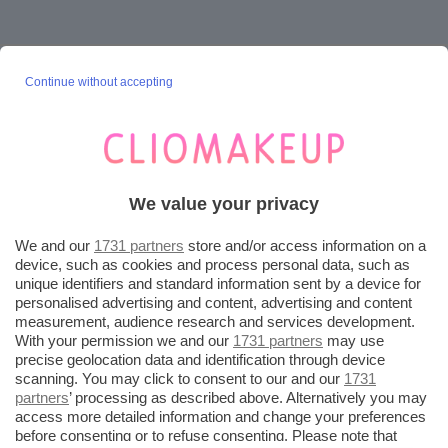
Continue without accepting
We value your privacy
We and our
1731 partners
store and/or access information on a
device, such as cookies and process personal data, such as
unique identifiers and standard information sent by a device for
personalised advertising and content, advertising and content
measurement, audience research and services development.
With your permission we and our
1731 partners
may use
Post Precedente
Prossimo Post
precise geolocation data and identification through device
scanning. You may click to consent to our and our
1731
Recensione Rossetti NYX
Giornata mondiale della Terra
partners
’ processing as described above. Alternatively you may
Line & Load Two in One
🌍 I prodotti vegani più amati
access more detailed information and change your preferences
Lippie
dalle star
before consenting or to refuse consenting. Please note that