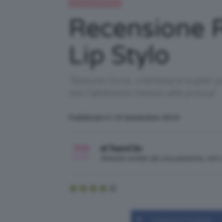
Recensioni beauty
Recensione R
Lip Stylo
Texture ricca, cremosa e super p
noi l’abbiamo messo alla prova!
Pubblicato il: 19 Settembre 2019
di TeamClio
Articolo scritto da una persona, no
Condividi su Facebook