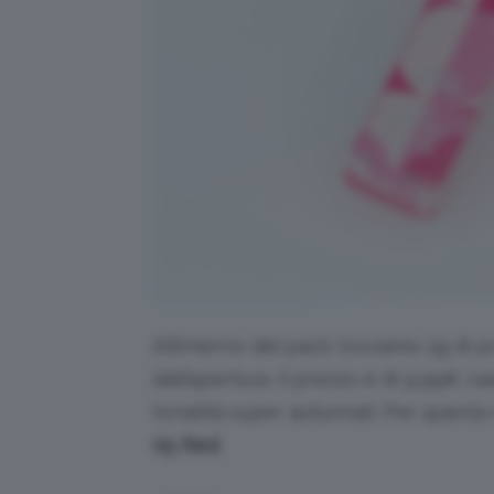
All’interno del pack troviamo 2g di p
dall’apertura. Il prezzo è di 9,99€
tonalità super autunnali. Per questa
05 Red
.