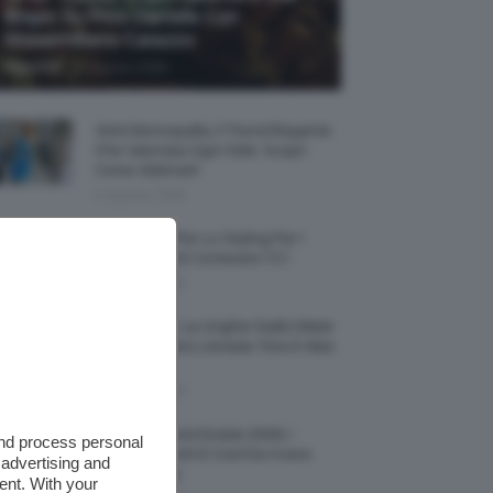
Biopic Su Pino Daniele Con
Massimiliano Caiazzo
-
TeamClio
6 Agosto 2026
Abiti Monospalla, Il Trend Elegante
Che Valorizza Ogni Stile: Scopri
Come Abbinarli
6 Agosto 2026
15 Prodotti Per Lo Styling Per I
Capelli Corti E Cortissimi 💇🏻‍♀️
6 Agosto 2026
Honey Nails, Le Unghie Giallo Miele
Che Dominano L’estate: Foto E Idee
Nail Art
6 Agosto 2026
Vestiti Lingerie Estate 2026, I
and process personal
Modelli Freschi E Cool Da Avere
 advertising and
Nell’armadio
ent. With your