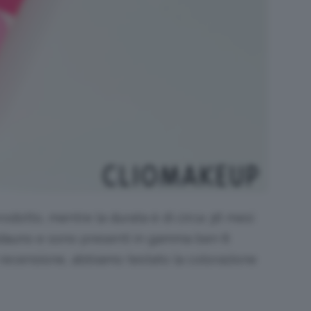
rodotto, mentre la durata è di circa
36 mesi
 cadauno e sono presenti in gamma ben 8
 recensione, abbiamo testato la colorazione