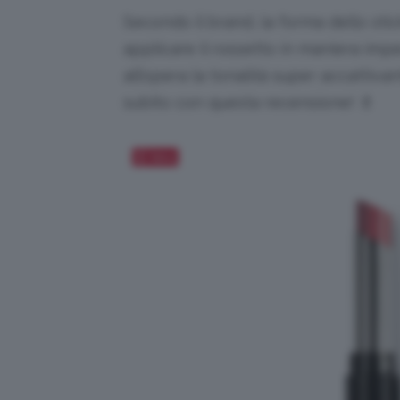
Secondo il brand, la forma dello stic
applicare il rossetto in maniera impe
all’opera la tonalità super accattiv
subito con questa recensione! 💄
Salva