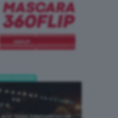
POST POPOLARI
Je So’ Pazzo: Cosa Aspettarsi Dal