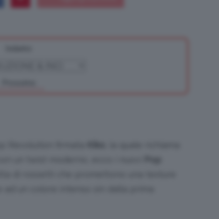
Indietro
Bellezza
Prossimo
e
Pop Revolution firmata
Kiko
, la quale richiama
con un twist moderno, ecco i nuovi
Pop
ratta di rossetti che promettono una texture
Makeup
 ad un colore intenso sin dalla prima