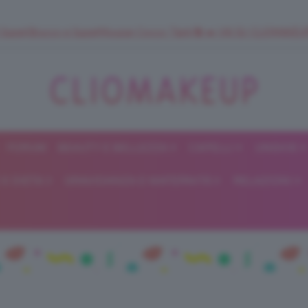
 SuperStrucco e SuperMousse Cocco Tiarè 🌺 ➡️ VAI SU CLIOMAK
FORUM
BEAUTY E BELLEZZA
CAPELLI
UNGHIE
ClioMakeUp
E DIETA
GRAVIDANZA E MATERNITÀ
RELAZIONI
Blog