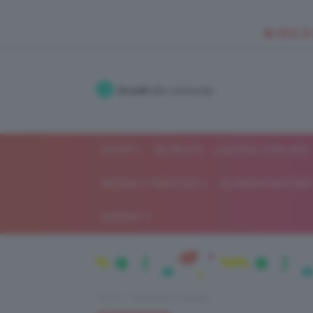
🥥 NEW IN
Accedi
alla community
SHOP
ISCRIVITI
LAVORA CON NOI
MODA E FASHION
ALIMENTAZIONE 
GOSSIP
Home
Recensioni beauty