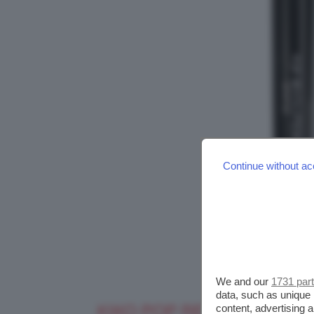
Continue without ac
We and our
1731 par
data, such as unique 
KIKO POP REVOLUTION L
content, advertising