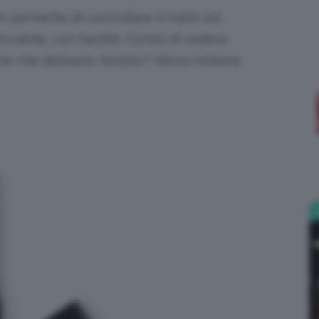
k permette di controllare il tratto ed
;)
ccabile, con facilità. Curiosi di vedere
ante che abbiamo testato? Allora iniziamo