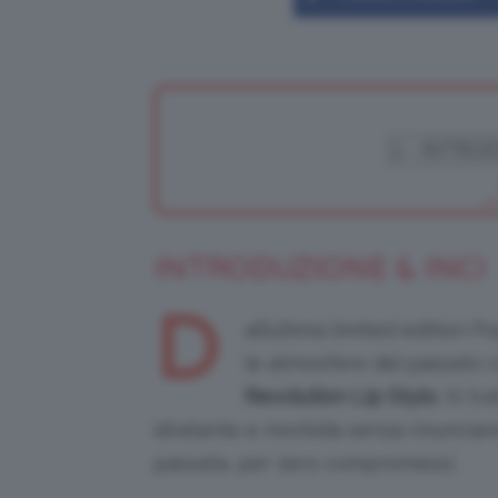
INTRODUZIONE & INCI
D
all’ultima limited edition 
le atmosfere del passato 
Revolution Lip Stylo
. Si t
idratante e morbida senza rinunciare
passata, per zero compromessi.