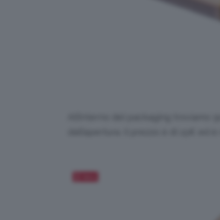
All’interno del packaging troviamo 9
dall’apertura. Il prezzo è di 15€ ed è 
Salva