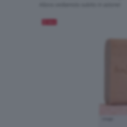
Allora vediamolo subito in azione!
Salva