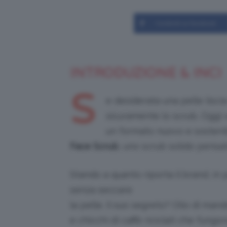
Condividi su Facebook
INTRODUZIONE & INCI
S
e desiderata una pelle lisci
sicuramente lo scrub. Oggi
un formato nuovo e sosteni
Face Scrub
, uno scrub solido pensato
Stando a quanto riporta il brand, in
senza seccare
la pelle. Il suo segreto? Olio di ma
e chicchi di caffè riciclati che fungo