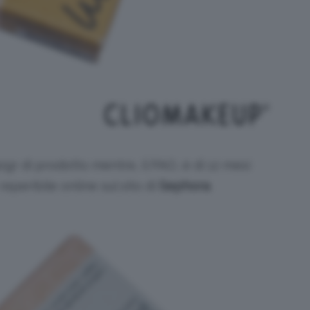
0gr di prodotto mentre, il PAO, è di 12 mesi
reperibile online sul sito di
Sephora
.