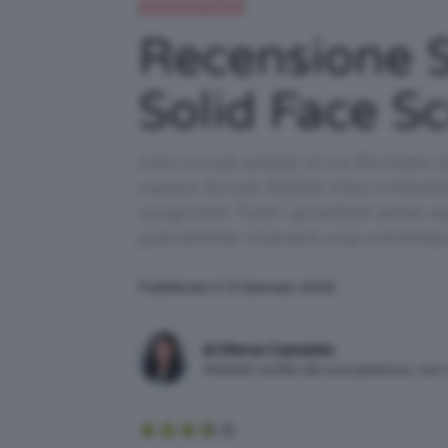
Recensioni beauty
Recensione S
Solid Face S
Uno scrub solido in un formato da
nuovo Scrub Solido Viso Unbottle
scoprirlo! Tutti i prodotti sono s
potremmo ricevere una commiss
Pubblicato il: 9 Gennaio 2026
di Mena Castaldo
Articolo scritto da una persona, no