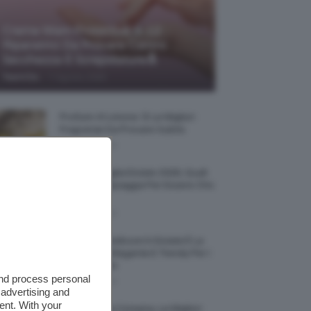
Creme Mani Protettive ✨ 12
Riparatrici Da Provare Contro
Secchezza E Screpolature🔝
-
TeamClio
7 Agosto 2026
Profumi Al Limone 🍋 Le Migliori
Fragranze Da Provare Subito
7 Agosto 2026
Borse Di Paglia Estate 2026, Quali
Portarsi In Spiaggia Per Essere Chic
E Comode
7 Agosto 2026
La French Pedicure In Estate È La
Nail Art Più Elegante E Trendy Per I
Nostri Piedini
and process personal
7 Agosto 2026
 advertising and
ent. With your
Tinta Labbra Coreana, Le Migliori