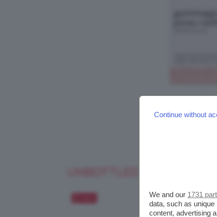
Continue without ac
UNBOTTLED SOLID FACE 
We and our
1731 par
Salva
data, such as unique 
content, advertising