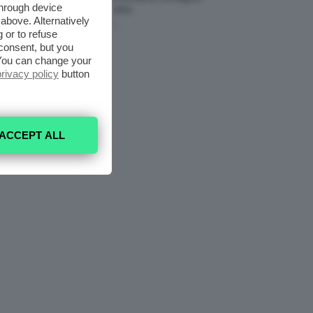
through device
Da Provare ORA
above. Alternatively
7 Agosto 2026
 or to refuse
consent, but you
. You can change your
privacy policy
button
ACCEPT ALL