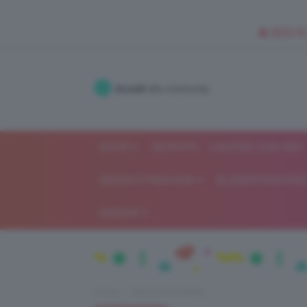
🥥 NEW IN
Accedi
alla community
SHOP
ISCRIVITI
LAVORA CON NOI
MODA E FASHION
ALIMENTAZIONE 
GOSSIP
Home
Recensioni beauty