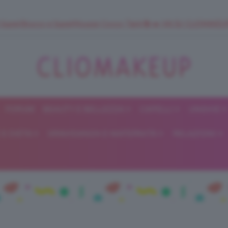
 SuperStrucco e SuperMousse Cocco Tiarè 🌺 ➡️ VAI SU CLIOMAK
FORUM
BEAUTY E BELLEZZA
CAPELLI
UNGHIE
ClioMakeUp
E DIETA
GRAVIDANZA E MATERNITÀ
RELAZIONI
Blog