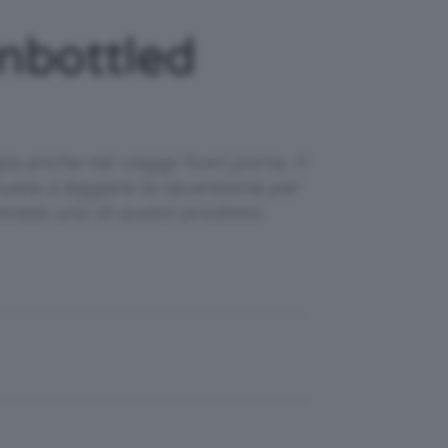
nbottled
a anche nei viaggi fuori porta. Il
uate a leggere la recensione per
istate uno di questi prodotti,