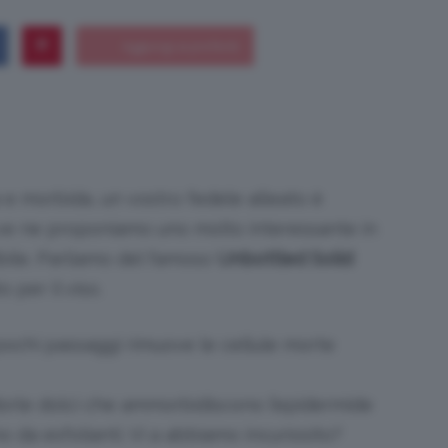
Bellezza
a e morbida, un vostro fedele alleato è
 ve ne proponiamo uno molto interessante in
e
bile. Parliamo del famoso
Unbottled Solid
 per il viso.
 pochi passaggi rimuove le cellule morte
Makeup
ndorle dolci che ammorbidiscono l’epidermide
no da esfolianti. Vi a abbiamo incuriosito?