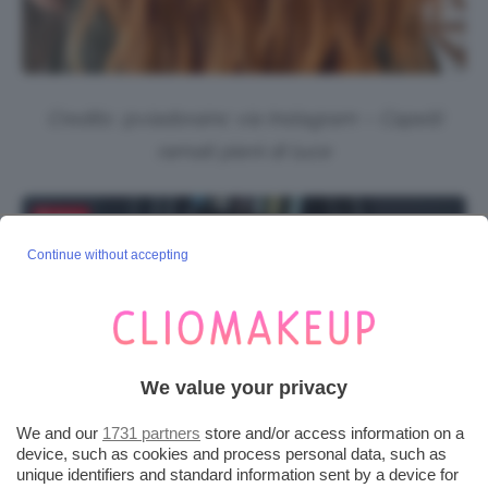
Credits: @viadorainc via Instagram – Capelli
ramati pieni di luce
Salva
Continue without accepting
We value your privacy
We and our
1731 partners
store and/or access information on a
device, such as cookies and process personal data, such as
unique identifiers and standard information sent by a device for