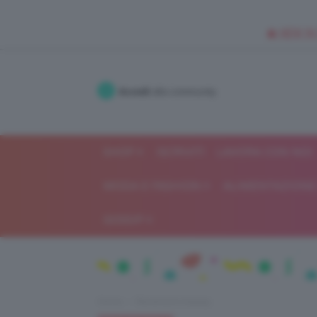
🥥 NEW IN
Accedi
alla community
SHOP
ISCRIVITI
LAVORA CON NOI
MODA E FASHION
ALIMENTAZIONE 
GOSSIP
Home
Recensioni beauty