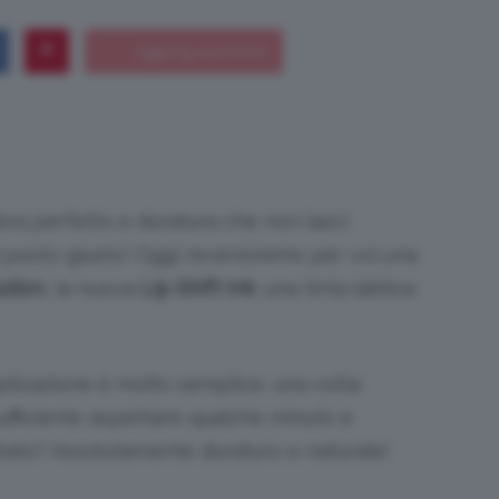
Bellezza
ra perfetto e duratura che non lasci
l posto giusto! Oggi recensiremo per voi una
e
ution
, la nuova
Lip Shift Ink
. una tinta labbra
pplicazione è molto semplice. una volta
Makeup
sufficiente aspettare qualche minuto e
sultato? Assolutamente duraturo e naturale!