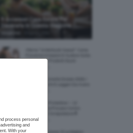
5 Accessori Casa Estate Per
Decorarla In Questa Stagione
-
Giorgia Asti
8 Agosto 2026
Allerta “Underboob Sweat”: Come
Prevenire Irritazioni E Sudore Sotto
Il Seno Con I Prodotti Giusti
8 Agosto 2026
Borse All’uncinetto Estate 2026, I
Modelli Freschi E Leggeri Da Avere
8 Agosto 2026
Creme Mani Protettive ✨ 12
Riparatrici Da Provare Contro
Secchezza E Screpolature🔝
and process personal
7 Agosto 2026
 advertising and
ent. With your
Profumi Al Limone 🍋 Le Migliori