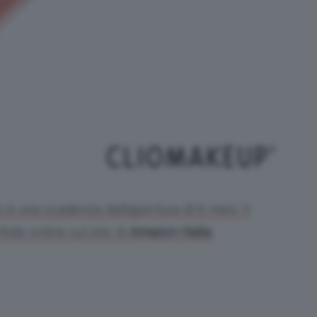
o è una scadenza dall’apertura di 6 mesi. Il
ile online sul sito di
Amazon Italia
.