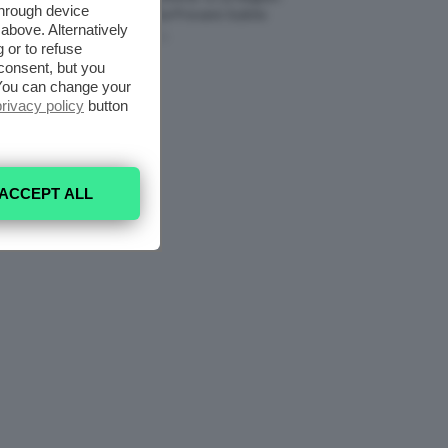
through device
Fragranze Da Provare Subito
above. Alternatively
7 Agosto 2026
 or to refuse
consent, but you
. You can change your
privacy policy
button
ACCEPT ALL