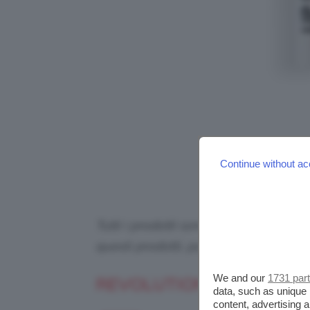
Continue without ac
Tutti i prodotti sono selezionati in p
questi prodotti, potremmo ricevere
We and our
1731 par
REVOLUTION LIP SHIFT I
data, such as unique 
content, advertising