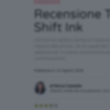
Recensioni beauty
Recensione T
Shift Ink
Contorno labbra sempre impeccab
messa alla prova. Avrà superato i
selezionati in piena autonomia e
commissione.
Pubblicato il: 10 Agosto 2025
di Mena Castaldo
Articolo scritto da una persona, no