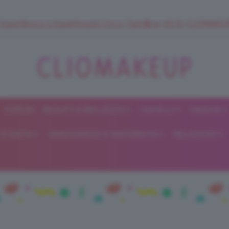
 SuperStrucco e SuperMousse Cocco Tiarè 🌺 ➡️ VAI SU CLIOMAK
FORUM
BEAUTY E BELLEZZA
CAPELLI
UNGHIE
ClioMakeUp
E DIETA
GRAVIDANZA E MATERNITÀ
RELAZIONI
Blog