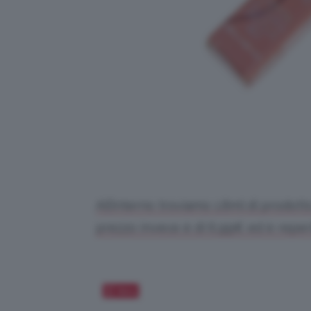
All’interno troviamo 1.8ml di prodott
prezzo invece è di 6,99€ ed è reperib
Salva