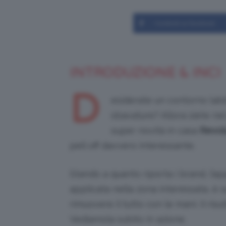
Condividi su Facebook
INTRODUZIONE & INCI
D
esiderate un contorno labb
sbavature? Allora siete ne
super novità in casa
Revol
pell off davvero interessante.
Stando a quanto riporta i brand, l’a
applicata nella zona interessata, è 
rimuovere il tutto con le mani. Il ri
Vediamola subito in azione.