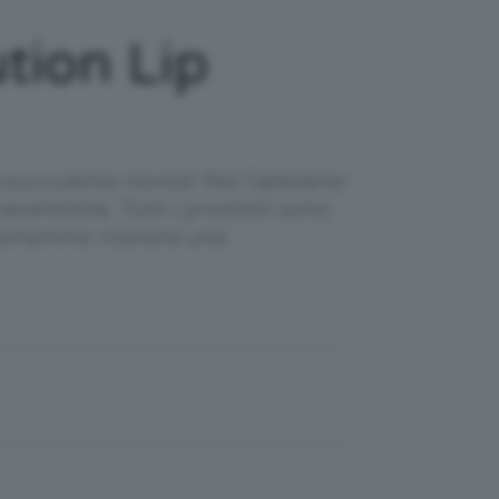
tion Lip
succulenta novità! Noi l'abbiamo
ecensione. Tutti i prodotti sono
 potremmo ricevere una