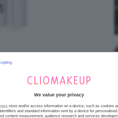
cepting
iena autonomia editoriale. Se acquistate uno di
 una commissione.
We value your privacy
tners
store and/or access information on a device, such as cookies 
NK
identifiers and standard information sent by a device for personalised
 and content measurement, audience research and services developm