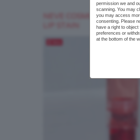
permission we and o
scanning. You may cl
NEVE COSMETICS RUBY J
you may access more 
consenting. Please no
LIP STAIN
have a right to objec
preferences or withdr
at the bottom of the 
Salva