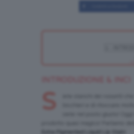
Condividi su Facebook
INTRODUZIONE & INCI
S
iete stanchi dei rossetti c
bicchieri e di ritoccare mol
siete nel posto giusto! Oggi
prodotto quasi magico! Parliamo de
Extra Pigmented Liquid Lip Stain
!