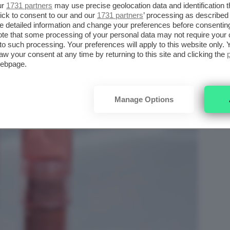
ur
1731 partners
may use precise geolocation data and identification 
ick to consent to our and our
1731 partners
’ processing as described 
UICE EXTRA PIGMENTED LIQUID
detailed information and change your preferences before consenting
te that some processing of your personal data may not require your 
t to such processing. Your preferences will apply to this website only
aw your consent at any time by returning to this site and clicking the
webpage.
Manage Options