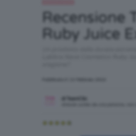
Recensioni beauty
Recensione T
Ruby Juice E
Un prodotto dalla durata estrema
Labbra Neve Cosmetics Ruby Jui
stagione?
Pubblicato il: 12 Febbraio 2022
di TeamClio
Articolo scritto da una persona, no