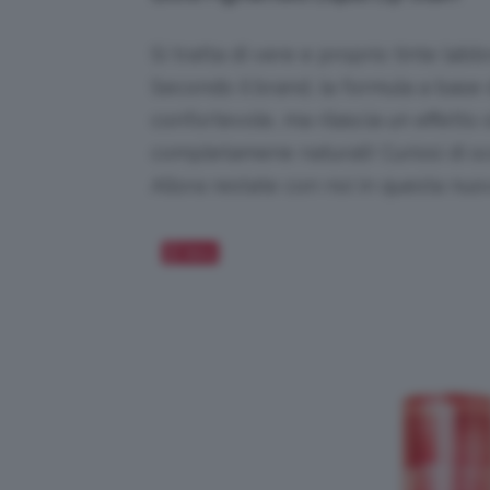
Si tratta di vere e proprio tinte labb
Secondo il brand, la formula a base 
confortevole, ma rilascia un effetto 
completamene naturali! Curiosi di s
Allora restate con noi in questa nuo
Salva