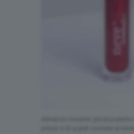
All’interno troviamo 3ml di prodotto 
prezzo è di 14,90€ scontate al mome