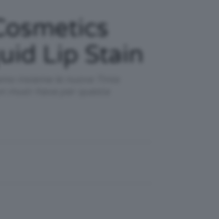
Cosmetics
uid Lip Stain
amo insieme le nuove Tinte
un must-have per questa