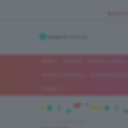
🥥 NEW IN
Accedi
alla community
SHOP
ISCRIVITI
LAVORA CON NOI
MODA E FASHION
ALIMENTAZIONE 
GOSSIP
Home
Recensioni beauty