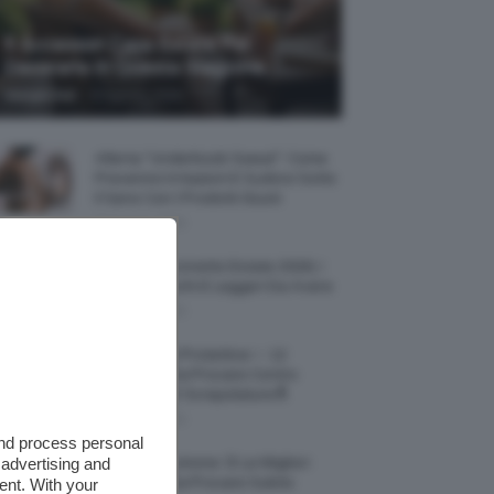
5 Accessori Casa Estate Per
Decorarla In Questa Stagione
-
Giorgia Asti
8 Agosto 2026
Allerta “Underboob Sweat”: Come
Prevenire Irritazioni E Sudore Sotto
Il Seno Con I Prodotti Giusti
8 Agosto 2026
Borse All’uncinetto Estate 2026, I
Modelli Freschi E Leggeri Da Avere
8 Agosto 2026
Creme Mani Protettive ✨ 12
Riparatrici Da Provare Contro
Secchezza E Screpolature🔝
7 Agosto 2026
and process personal
 advertising and
Profumi Al Limone 🍋 Le Migliori
Fragranze Da Provare Subito
ent. With your