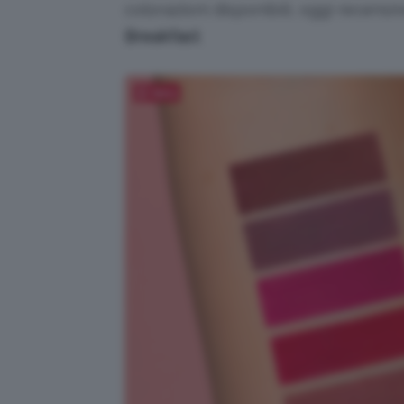
colorazioni disponibili, oggi recens
Breakfast
.
Salva