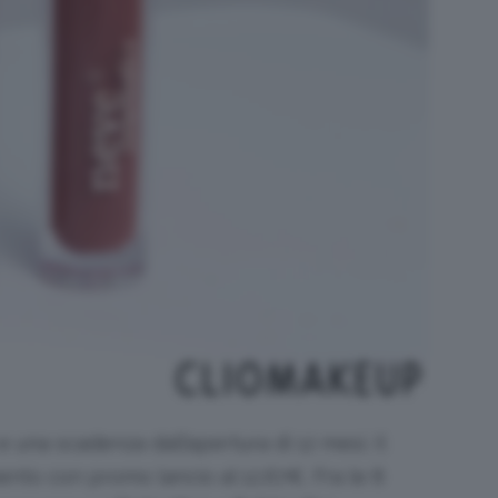
e una scadenza dall’apertura di 12 mesi. Il
nto con promo lancio al 12,67€. Fra le 8