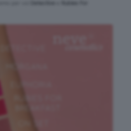
iremo per voi
Detective
e
Rubies For