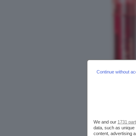
Continue without ac
We and our
1731 par
data, such as unique 
content, advertising