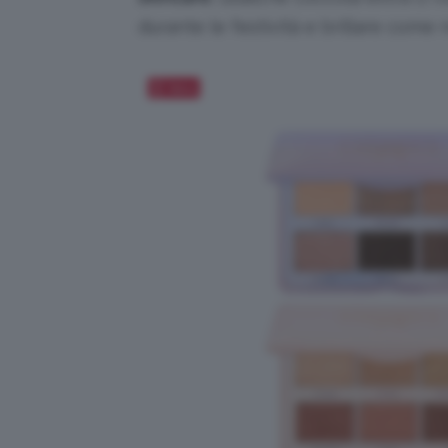
durante le festività e brillare come 
Salva