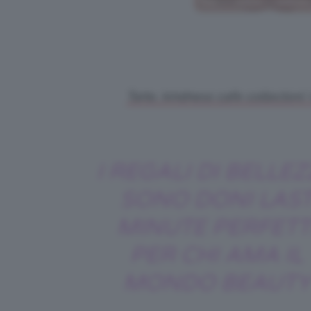
Tarte, kindness cafe collectors
I REGALI DI BELLE
SONO DONI LAS
MINUTE PERFETT
PER CHI AMA IL
MONDO BEAUTY