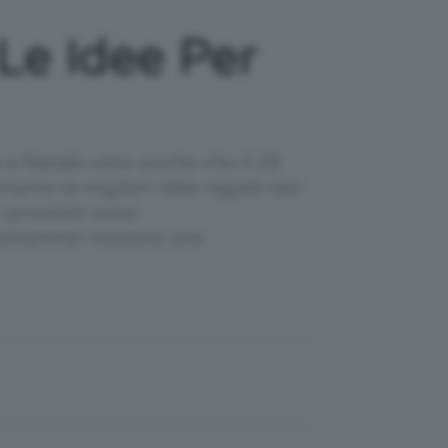
Le Idee Per
 a Natale visto anche che il 25
iamo le migliori idee regalo last
i prodotti sono
 potremmo ricevere una