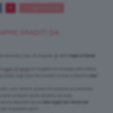
Bellezza
EMPRE GRADITI DA
decisamente il caso di comprare gli ultimi
regali di Natale
e
he
se scegliamo la consegna ultra veloce
regalo di Natale
iare anche negli store fisici potete trovare moltissime
idee
ranti, sono tante le opzioni che possono accontentare
Makeup
otete comprare anche all’ultimo secondo.
ancora disponibili alcune
idee regalo last minute per
” per acquistarle subito.