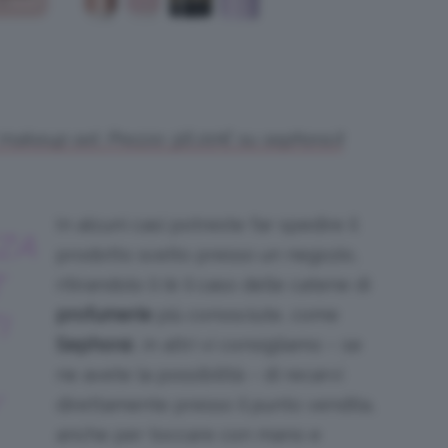
’ makeup set. Prezzo: 56,00€ su sephora.it
In alcuni casi potreste far spedire il
ZZA
prodotto scelto presso un negozio,
T
ritirandolo lì (è il caso delle catene di
profumerie
più conosciute, come
I
Sephora
), in altri vi consigliamo – se
ne avete la possibilità – di recarvi
direttamente presso il punto vendita,
anche per toccare con mano e