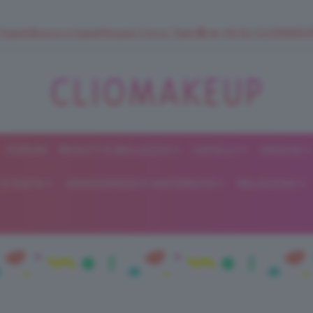
 SuperStrucco e SuperMousse Cocco Tiarè 🌺 ➡️ VAI SU CLIOMAK
FORUM
BEAUTY E BELLEZZA
CAPELLI
UNGHIE
ClioMakeUp
E DIETA
GRAVIDANZA E MATERNITÀ
RELAZIONI
Blog