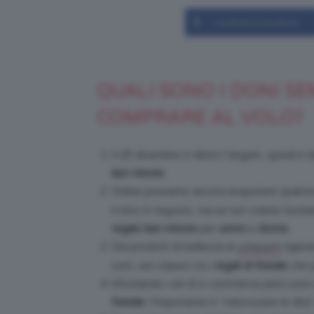
Condividi su Facebook
QUALI SONO I DONI S
COMPRARE AL VOLO?
Il 25 dicembre è dietro l’angolo, quindi è 
last minute.
Online possiamo ancora acquistare qualc
il ritiro in negozio, ma se non volete risch
regalo last minute
per
uomo
e
donna
.
Dai prodotti di bellezza ai
rigene
cofanetti
tutti, veri classici tra i
regali di Natale
che p
Sfruttando i siti di e-commerce però sono 
Natale
: l’importante è “velocizzare le dita