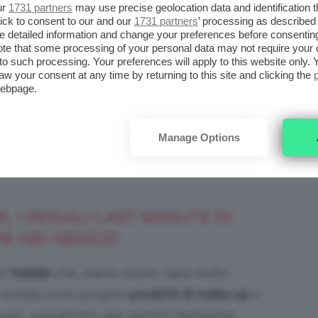
 una commissione.
ur
1731 partners
may use precise geolocation data and identification 
ick to consent to our and our
1731 partners
’ processing as described 
detailed information and change your preferences before consenting
DI NATALE LAST MINUTE DA
te that some processing of your personal data may not require your 
t to such processing. Your preferences will apply to this website only
aw your consent at any time by returning to this site and clicking the
webpage.
nno vi riducete a fare i regali di Natale last
am fortunatamente il mondo beauty, skincare
Manage Options
r mettere il vostro regalo sotto l’albero e
, I REGALI LAST MINUTE DI
E NEI NEGOZI
to
Natale
che, siamo sicure, sarà molto
sorelle sono proprio
prodotti di make-up
o
ole, soprattutto per sentirsi bellissime