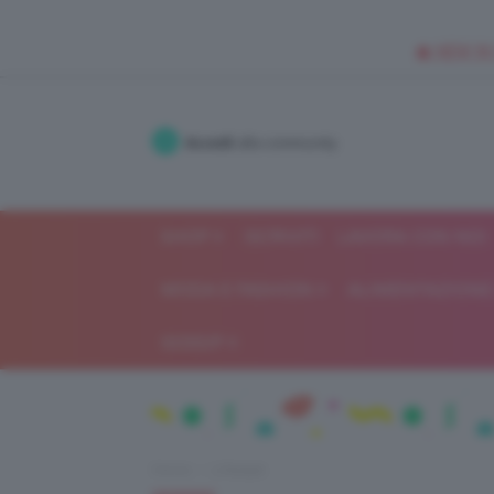
🥥 NEW IN
Accedi
alla community
SHOP
ISCRIVITI
LAVORA CON NOI
MODA E FASHION
ALIMENTAZIONE 
GOSSIP
Home
Lifestyle