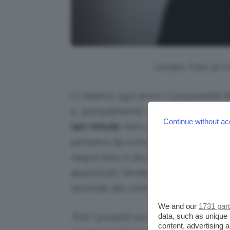
Credits: Foto di U
Ci risiamo: ogni anno vi proponete d
e, puntualmente, ogni anno vi ritrov
Continue without ac
last minute
. Non preoccupatevi, per
pensiero da comprare online perché
negozi fisici e alcune
idee regalo las
apprezzati. Venite nel post per sc
secondo del vostro tempo.
We and our
1731 par
data, such as unique 
Tutti i prodotti sono selezionati in p
content, advertising