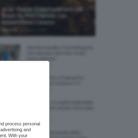
Je So’ Pazzo: Cosa Aspettarsi Dal
Biopic Su Pino Daniele Con
Massimiliano Caiazzo
-
TeamClio
6 Agosto 2026
Abiti Monospalla, Il Trend Elegante
Che Valorizza Ogni Stile: Scopri
Come Abbinarli
6 Agosto 2026
15 Prodotti Per Lo Styling Per I
Capelli Corti E Cortissimi 💇🏻‍♀️
6 Agosto 2026
Honey Nails, Le Unghie Giallo Miele
Che Dominano L’estate: Foto E Idee
Nail Art
6 Agosto 2026
and process personal
 advertising and
Vestiti Lingerie Estate 2026, I
ent. With your