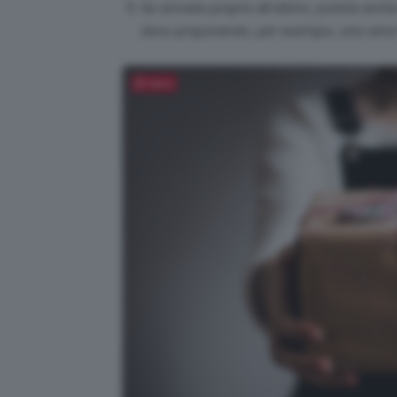
Se arrivate proprio all’ultimo, potete anch
dono proponendo, per esempio, una cena f
Salva