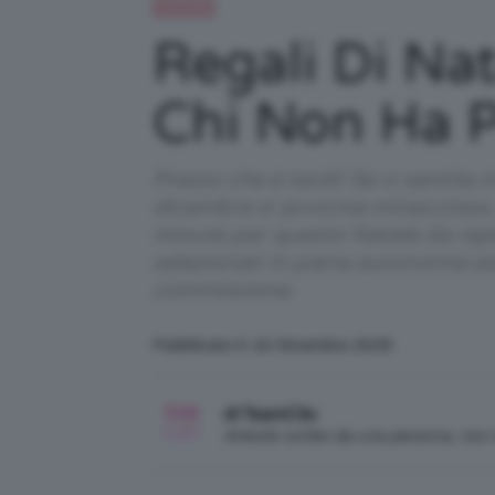
Lifestyle
Regali Di Nat
Chi Non Ha 
Presto che è tardi! Se vi sentite
dicembre si avvicina minaccioso, 
minute per questo Natale da reper
selezionati in piena autonomia e
commissione.
Pubblicato il: 22 Dicembre 2025
di TeamClio
Articolo scritto da una persona, no