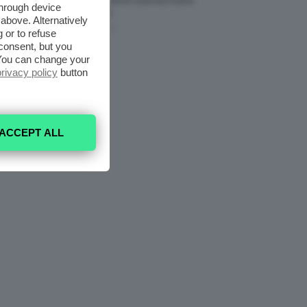
Modelli Freschi E Cool Da Avere
through device
Nell’armadio
above. Alternatively
6 Agosto 2026
 or to refuse
consent, but you
. You can change your
privacy policy
button
ACCEPT ALL