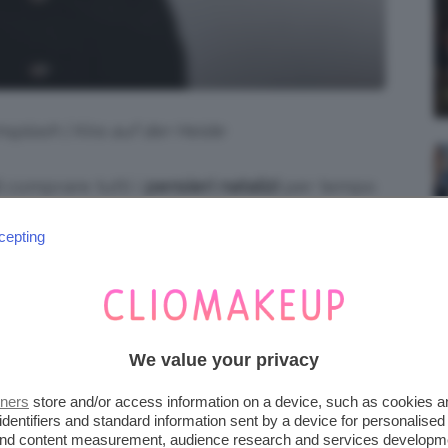
nsplash | Kira auf der Heide
i comprare tutti i
pensieri natalizi
per tempo
ate a cercare all’ultimo un
regalo di Natale
cepting
ò: anche se vi siete precluse qualche
 non arriverebbe in tempo, ci sono sempre i
t minute
che sono dei grandi classici sempre
oprirle insieme e non perdere più nemmeno un
We value your privacy
tners
store and/or access information on a device, such as cookies 
identifiers and standard information sent by a device for personalised
iena autonomia editoriale. Se acquistate uno di
 and content measurement, audience research and services developm