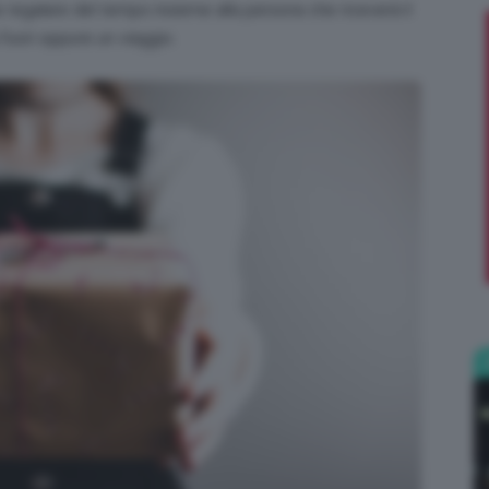
e regalare del tempo insieme alla persona che riceverà il
uori oppure un viaggio.
;)