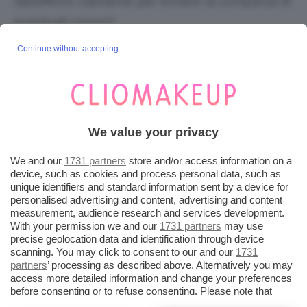
dall’effetto calmante per evitare la comparsa di
eventuali rossori!
Continue without accepting
Ragazze, non abbiamo ancora finito! Nella
prossima pagina vedremo come realizzare una
black mask fai-da-te e come sfruttare i benefici
del carbone vegetale in formulazioni che non
We value your privacy
siano necessariamente peel-off. Continuate a
We and our
1731 partners
store and/or access information on a
leggere il post!
device, such as cookies and process personal data, such as
unique identifiers and standard information sent by a device for
personalised advertising and content, advertising and content
measurement, audience research and services development.
With your permission we and our
1731 partners
may use
1
2
precise geolocation data and identification through device
scanning. You may click to consent to our and our
1731
partners
’ processing as described above. Alternatively you may
access more detailed information and change your preferences
before consenting or to refuse consenting. Please note that
some processing of your personal data may not require your