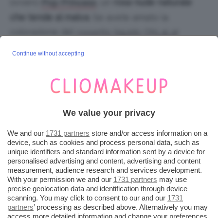
ovvero
, un
rosa nude naturale
Pop Princess
che tende al malva
. Se avete amato la
colorazione del
rossetto liquido OhLaLa!
ecco a voi una versione
LiquidLove
Continue without accepting
CreamyLove dalla nuance più fredda e
profonda.
ClioMakeUp, Rossetto Cremoso Pop Princess
We value your privacy
CreamyLove. Prezzo: 12,50€ su
We and our
1731 partners
store and/or access information on a
cliomakeupshop.com
device, such as cookies and process personal data, such as
unique identifiers and standard information sent by a device for
personalised advertising and content, advertising and content
Trovo
adatto alle più svariate
Pop Princess
measurement, audience research and services development.
occasioni
, sia di sera sia di giorno. Proprio per
With your permission we and our
1731 partners
may use
precise geolocation data and identification through device
questo mi piace portarlo sempre con me. La
scanning. You may click to consent to our and our
1731
tonalità naturale di
possiede tutta
Pop Princess
partners
’ processing as described above. Alternatively you may
access more detailed information and change your preferences