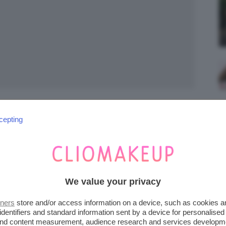
dobe Stock | Маргарита Вайс
cepting
ste aspettato, ma oggi parliamo proprio del
abbra che non sempre ha l’amore che merita;
esso associato a look dark e punk, oppure a
We value your privacy
ici”. Eppure il
rossetto nero sta bene
a
a immaginare, specialmente se seguite i
tners
store and/or access information on a device, such as cookies 
identifiers and standard information sent by a device for personalised
e qualche “variazione sul tema” per poter
 and content measurement, audience research and services developm