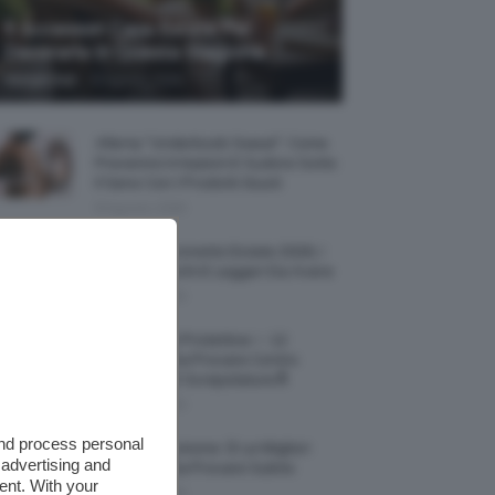
5 Accessori Casa Estate Per
Decorarla In Questa Stagione
-
Giorgia Asti
8 Agosto 2026
Allerta “Underboob Sweat”: Come
Prevenire Irritazioni E Sudore Sotto
Il Seno Con I Prodotti Giusti
8 Agosto 2026
Borse All’uncinetto Estate 2026, I
Modelli Freschi E Leggeri Da Avere
8 Agosto 2026
Creme Mani Protettive ✨ 12
Riparatrici Da Provare Contro
Secchezza E Screpolature🔝
7 Agosto 2026
and process personal
Profumi Al Limone 🍋 Le Migliori
 advertising and
Fragranze Da Provare Subito
ent. With your
7 Agosto 2026