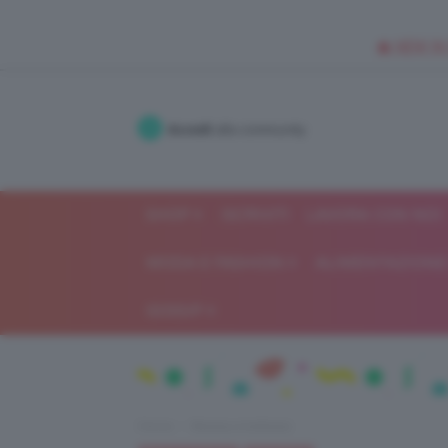
🥥 NEW IN
Accedi
alla community
SHOP
ISCRIVITI
LAVORA CON NOI
MODA E FASHION
ALIMENTAZIONE 
GOSSIP
Home
Beauty e bellezza