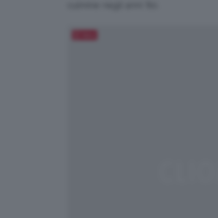
culmine negli anni ’80.
Salva