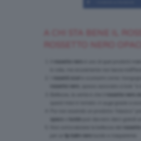
Condividi su Facebook
A CHI STA BENE IL RO
ROSSETTO NERO OPAC
Il
rossetto nero
è uno di quei prodotti make
lo odia, ma sicuramente non lascia indiffere
I
rossetti scuri
e scurissimi come i borgogna,
rossetto nero
, spesso associato a look “a
Bellezze, la verità è che il
rossetto nero s
questi mesi è tornato
in auge
grazie a soci
Pur non essendo un prodotto “classico” pr
opaco
o
lucido
può davvero darci grandi so
Non sottovalutate la bellezza del
rossett
per un
lip balm nero
lucido e trasparente.