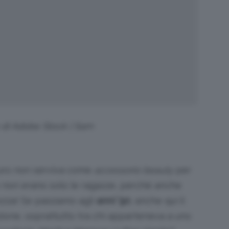
o di Adobe Stock | Sam
icuro non serviva come
accessorio beauty
per
rlo non erano solo le ragazze, perché anche
ezza! Se passiamo agli
anni ’90
, anche qui il
ione, soprattutto tra chi apparteneva a uno