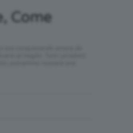
e, Come
e si sta conquistando amore da
rlo al meglio. Tutti i prodotti
otti, potremmo ricevere una