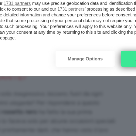
. È il vostro caso? Allora vi aspetto qui sotto
ur
1731 partners
may use precise geolocation data and identification 
ick to consent to our and our
1731 partners
’ processing as described 
setto nero: a chi sta bene
,
finish opaco
e
detailed information and change your preferences before consenting
te that some processing of your personal data may not require your 
t to such processing. Your preferences will apply to this website only
aw your consent at any time by returning to this site and clicking the
iena autonomia editoriale. Se acquistate uno di
webpage.
 una commissione.
Manage Options
AKE-UP LABBRA
GANTE?
 solo
trasgressivo, bizzarro
, fuori da ogni
irsi
elegante
? Per rispondere a questo
l
rossetto nero
ha fatto la sua prima
lo faceva solo per alcune occasioni speciali:
ti prettamente dark, che hanno visto il loro