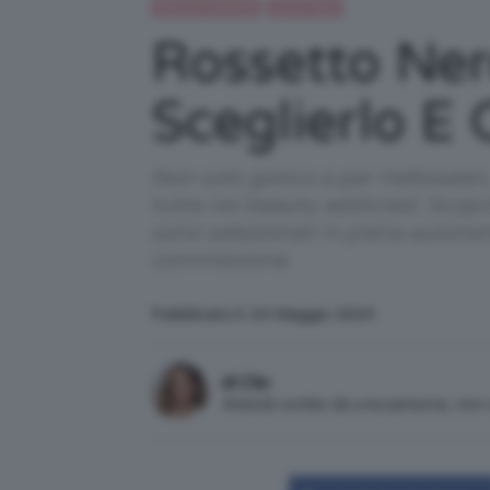
Beauty e bellezza
Trend Topic
Rossetto Ner
Sceglierlo E
Non solo gotico e per Halloween, 
tutte noi beauty addicted. Scopri
sono selezionati in piena autono
commissione.
Pubblicato il: 24 Maggio 2024
di Clio
Articolo scritto da una persona, no