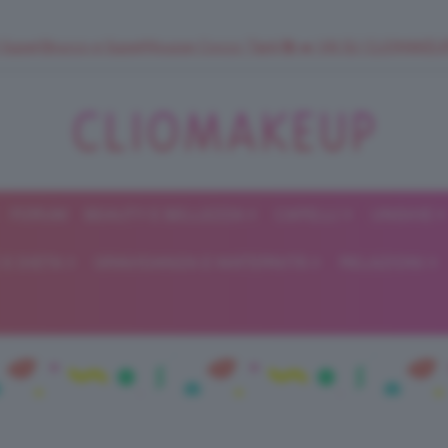
 SuperStrucco e SuperMousse Cocco Tiarè 🌺 ➡️ VAI SU CLIOMAK
FORUM
BEAUTY E BELLEZZA
CAPELLI
UNGHIE
ClioMakeUp
E DIETA
GRAVIDANZA E MATERNITÀ
RELAZIONI
Blog