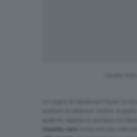
Credits: Fot
Un segno di ribellione? Forse. Di s
esaltare le labbra e, inoltre, a usa
qualche ragazzo lo portava con fier
rossetto nero
trova una sua collocaz