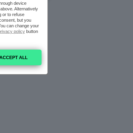
through device
above. Alternatively
 or to refuse
consent, but you
. You can change your
privacy policy
button
ACCEPT ALL