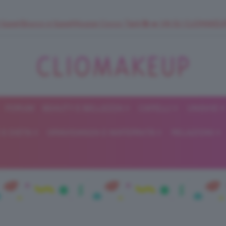
 SuperStrucco e SuperMousse Cocco Tiarè 🌺 ➡️ VAI SU CLIOMAK
FORUM
BEAUTY E BELLEZZA
CAPELLI
UNGHIE
ClioMakeUp
E DIETA
GRAVIDANZA E MATERNITÀ
RELAZIONI
Blog