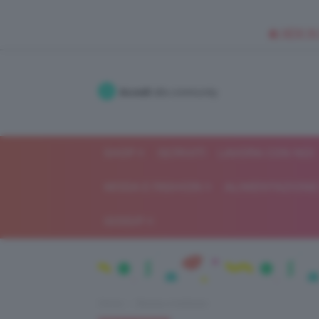
🥥 NEW IN
Accedi
alla community
SHOP
ISCRIVITI
LAVORA CON NOI
MODA E FASHION
ALIMENTAZIONE 
GOSSIP
Home
Beauty e bellezza