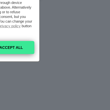
through device
above. Alternatively
 or to refuse
consent, but you
. You can change your
privacy policy
button
ACCEPT ALL