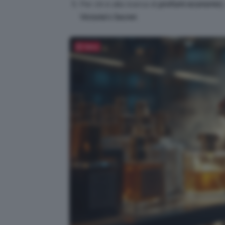
Per chi è alla ricerca di
profumi economici
Victoria’s Secret
.
Salva