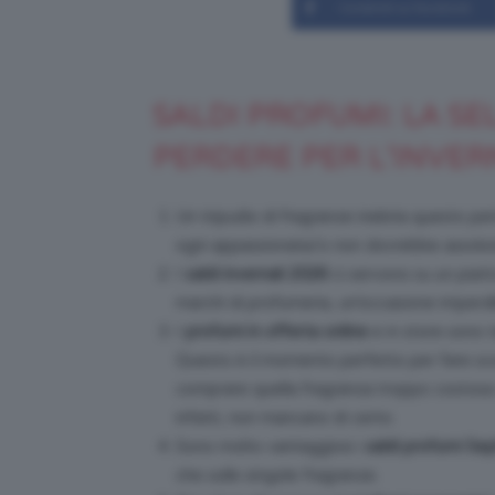
Condividi su Facebook
SALDI PROFUMI: LA S
PERDERE PER L’INVER
Un tripudio di fragranze inebria questo pe
ogni appassionata/o non dovrebbe assolut
I
saldi invernali
2026
ci servono su un piat
marchi di profumeria, un’occasione imperdib
I
profumi in offerta online
e in store sono t
Questo è il momento perfetto per fare sco
comprare quella fragranza troppo costosa
infatti, non mancano di certo.
Sono molto vantaggiosi i
saldi profumi Se
che sulle singole fragranze.