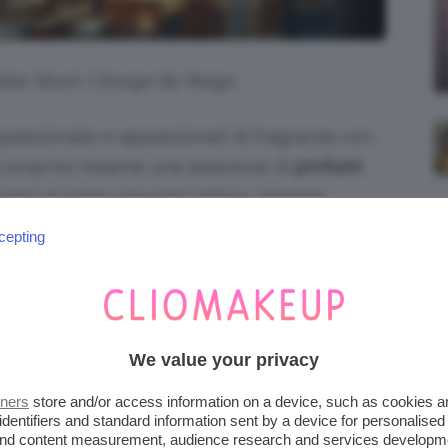
dobe Stock | Design By Reiga
passionate e appassionati di fragranze con
 scoprire insieme una selezione di
profumi
rarsi al primo spruzzo? Allora, iniziamo.
cepting
 INVERNO 2026, LE
O
è davvero molto vasta e, tra
novità
e
a 2026
We value your privacy
femminili sono attualmente disponibili a
tners
store and/or access information on a device, such as cookies 
i invernali
.
identifiers and standard information sent by a device for personalised
 and content measurement, audience research and services developm