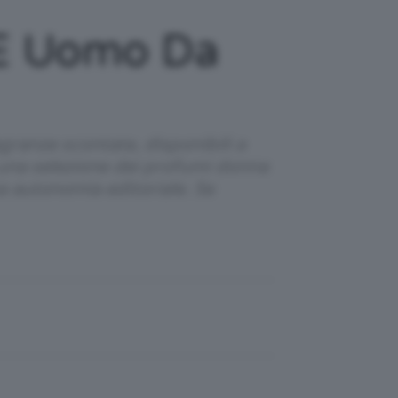
a E Uomo Da
agranze scontate, disponibili a
 una selezione dei profumi donna
na autonomia editoriale. Se