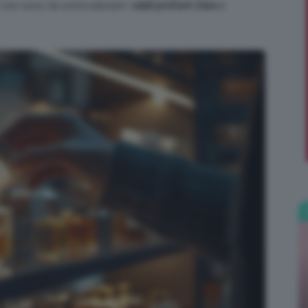
, non sono da sottovalutare i
saldi profumi Zara
e
;)