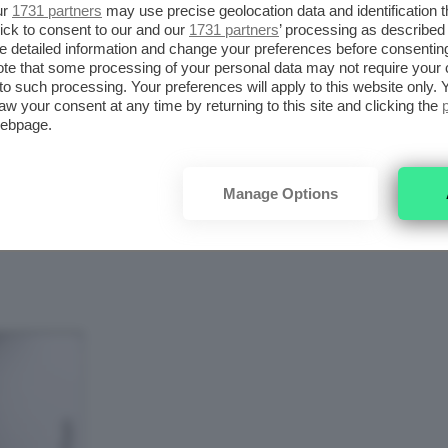
ur
1731 partners
may use precise geolocation data and identification 
Se ne trovano davvero per tutti i gusti,
ick to consent to our and our
1731 partners
’ processing as described 
I
detailed information and change your preferences before consenting
specialmente tra gli scaffali (fisici e
te that some processing of your personal data may not require your 
virtuali) delle principali catene di
t to such processing. Your preferences will apply to this website only
aw your consent at any time by returning to this site and clicking the
profumerie. I
saldi profumi Sephora
,
webpage.
per esempio, sono davvero
vantaggiosi.
Manage Options