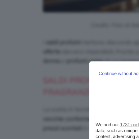
Credits: Foto di A
I
saldi profumi
mettono d’accordo ap
offerte
davvero imperdibili. Pronte a
donna
e
profumi uomo
di cui innamo
Continue without ac
SALDI PROFUMI DONNA
FRAGRANZE IN SCONT
La scelta in termini di
profumi donn
vecchie conferme
, molte fragranze 
We and our
1731 par
prezzi scontati
in occasione dei
sald
data, such as unique 
content, advertising