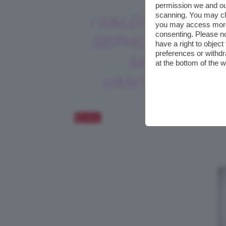
permission we and o
scanning. You may cl
I SALDI PROFUM
you may access more 
consenting. Please no
SEPHORA SONO
have a right to objec
preferences or withdr
MOLTO
at the bottom of the 
VANTAGGIOSI
Salva