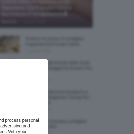
Creme Mani Protettive ✨ 12
Riparatrici Da Provare Contro
Secchezza E Screpolature🔝
-
TeamClio
7 Agosto 2026
Profumi Al Limone 🍋 Le Migliori
Fragranze Da Provare Subito
7 Agosto 2026
Borse Di Paglia Estate 2026, Quali
Portarsi In Spiaggia Per Essere Chic
E Comode
7 Agosto 2026
La French Pedicure In Estate È La
Nail Art Più Elegante E Trendy Per I
Nostri Piedini
7 Agosto 2026
and process personal
Tinta Labbra Coreana, Le Migliori
 advertising and
Da Provare ORA
ent. With your
7 Agosto 2026