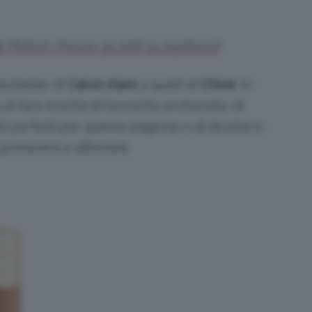
e Parfum. Prezzo: 91,00€ su sephora.it
bestseller di
Calvin Klein
a quelli di
Chloé
. Vi
di fare incetta di boccette profumate, di
 perfetti per questa stagione o di dirottarvi
primavera e all’estate.