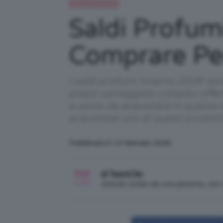
Beauty e bellezza
Saldi Profum
Comprare Pe
I saldi profumi Inverno 2026 sono
prezzi vantaggiosi complici off
e uomo da acquistare in questa st
acquistate uno di questi prodot
Pubblicato il: 14 Gennaio 2026
di TeamClio
Articolo scritto da una persona, no