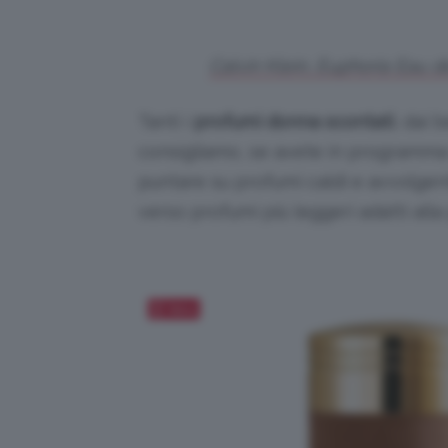
Calvin Klein, Euphoria Eau d
Tanti i
profumi donna scontati
, dai 
consigliamo, se avete in programma 
puntare su profumi caldi e avvolgenti
verso profumi più leggeri adatti alla 
Salva