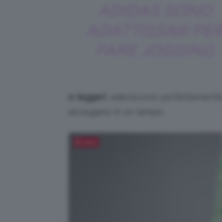
ADIDAS SONO
ADATTISSIMI PE
FARE JOGGING
e leggeri
, aderiscono perfettamente 
asciugano in un lampo.
Salva