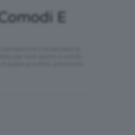
ù Comodi E
 pantaloncini che lasciano le
idas per look sporty e comfy.
o di questi prodotti, potremmo