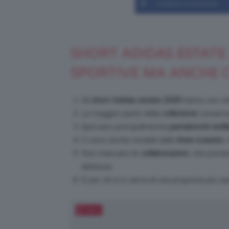
Condividi su Facebook
SHORT ADIDAS ESTATE
SPORTIVE MA ANCHE 
Gli
short Adidas estate 2025
hanno uno sti
La maggior parte della
collezione
conserva 
Spiccano principalmente
pantaloncini attill
Ci sono anche modelli dalle
linee svasate
,
Non mancano le
collaborazioni
, che porta
deliziose.
E per chi è in cerca di una proposta più ca
Salva