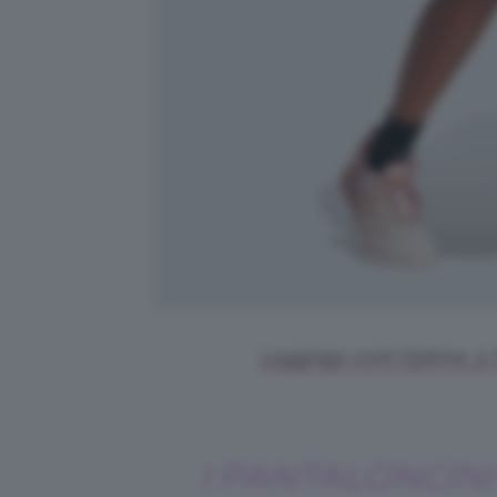
Leggings corti Optime 3-S
I PANTALONCINI