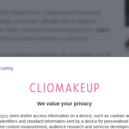
lto dinamiche e collaborazioni esclusive.
alogo sia sul sito ufficiale che in negozio,
. Siete curiose di scoprire quali sono i
nuovi
 Allora vediamo insieme: si comincia!
piena autonomia editoriale. Se acquistate uno di
emmo ricevere una commissione.
cepting
2025 SPORTIVI, PER LE
We value your privacy
portivo
. Se siete a caccia di capi di
tners
store and/or access information on a device, such as cookies 
er il
fitness
– di qualsiasi genere – di sicuro
identifiers and standard information sent by a device for personalised
te tutto quello di cui avete bisogno.
 and content measurement, audience research and services developm