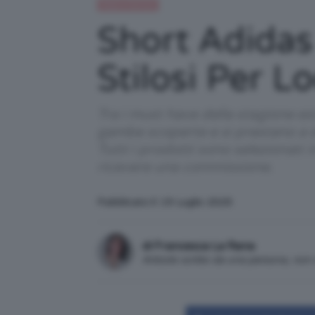
Moda e fashion
Short Adidas
Stilosi Per 
Tra i must have della stagione es
gambe scoperte e si prestano a d
Tutti i prodotti sono selezionati
ricevere una commissione.
Pubblicato il: 19 Luglio 2025
di Francesca La Rana
Articolo scritto da una persona, no