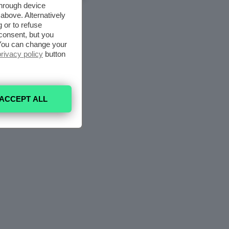
through device
above. Alternatively
 or to refuse
consent, but you
. You can change your
privacy policy
button
ACCEPT ALL