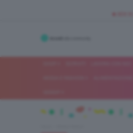
🥥 NEW IN
Accedi
alla community
SHOP
ISCRIVITI
LAVORA CON NOI
MODA E FASHION
ALIMENTAZIONE 
GOSSIP
Home
Moda e fashion