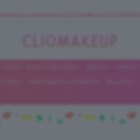
 SuperStrucco e SuperMousse Cocco Tiarè 🌺 ➡️ VAI SU CLIOMAK
FORUM
BEAUTY E BELLEZZA
CAPELLI
UNGHIE
ClioMakeUp
E DIETA
GRAVIDANZA E MATERNITÀ
RELAZIONI
Blog