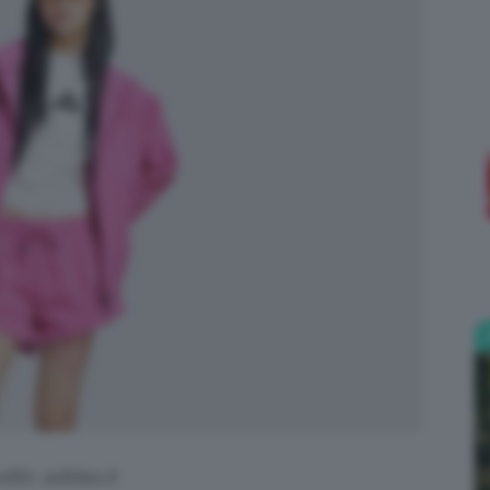
;)
dits: adidas.it