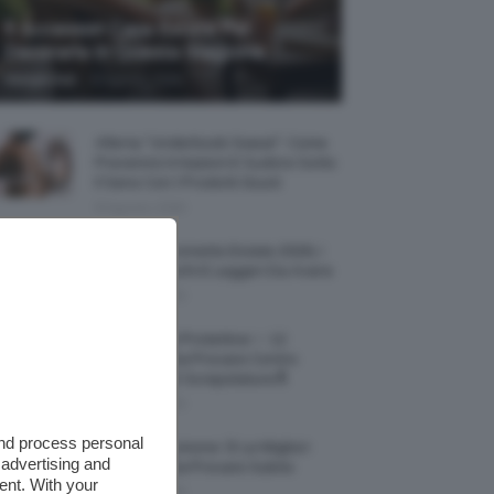
5 Accessori Casa Estate Per
Decorarla In Questa Stagione
-
Giorgia Asti
8 Agosto 2026
Allerta “Underboob Sweat”: Come
Prevenire Irritazioni E Sudore Sotto
Il Seno Con I Prodotti Giusti
8 Agosto 2026
Borse All’uncinetto Estate 2026, I
Modelli Freschi E Leggeri Da Avere
8 Agosto 2026
Creme Mani Protettive ✨ 12
Riparatrici Da Provare Contro
Secchezza E Screpolature🔝
7 Agosto 2026
and process personal
Profumi Al Limone 🍋 Le Migliori
 advertising and
Fragranze Da Provare Subito
ent. With your
7 Agosto 2026