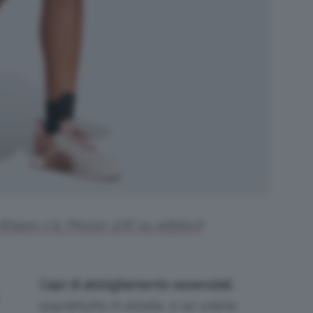
tripes 1/4. Prezzo: 27€ su adidas.it
Capi di abbigliamento essenziali
,
soprattutto in estate, e se volete