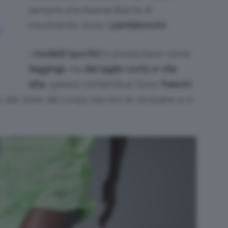
sempre una buona libertà di
movimento, sono i
pantaloncini
.
R
I
modelli sportivi
si presentano come
leggings
ma
dal taglio corto e vita
alta
, spesso contenitiva. Sono
freschi
alle linee del corpo ma non le strizzano e si