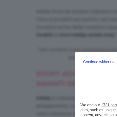
Adidas firma da sempre collezioni mo
Oltre ai prodotti più sportivi, nel cat
troviamo anche delle creazioni casual
modelli
di
short Adidas estate 2025
?
Tutti i prodotti sono selezionati in 
questi prodotti, potr
Continue without ac
SHORT ADIDAS ESTATE 
AMANTI DEL FITNESS
Adidas
è indubbiamente un
brand s
We and our
1731 par
abbigliamento, scarpe e accessori p
data, such as unique 
nella collezione del marchio trovere
content, advertising