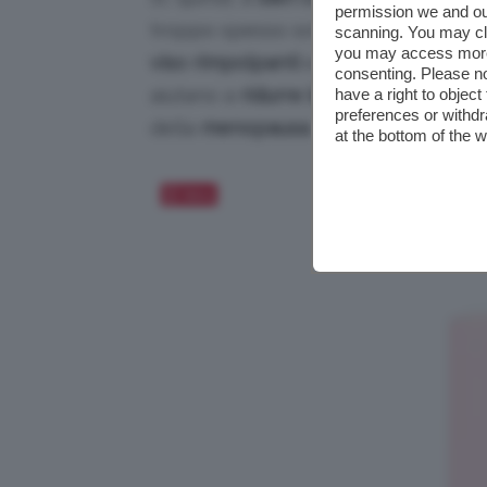
permission we and o
troppo spesso sottovalutata, e
sieri
scanning. You may cl
you may access more 
viso rimpolpanti
e perfezionatori, c
consenting. Please no
aiutano a
ridurre le macchie cutane
have a right to objec
preferences or withdr
della
menopausa
.
at the bottom of the 
Salva