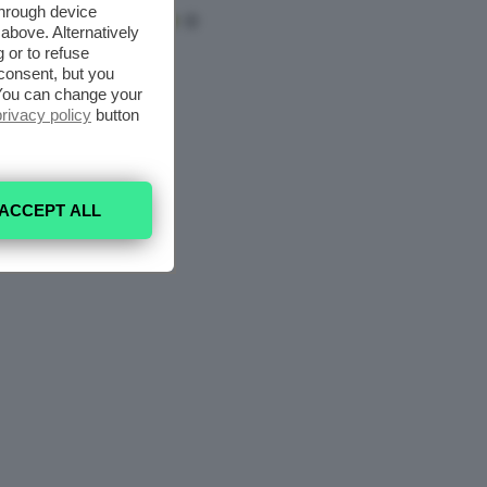
through device
above. Alternatively
 or to refuse
consent, but you
. You can change your
privacy policy
button
ACCEPT ALL