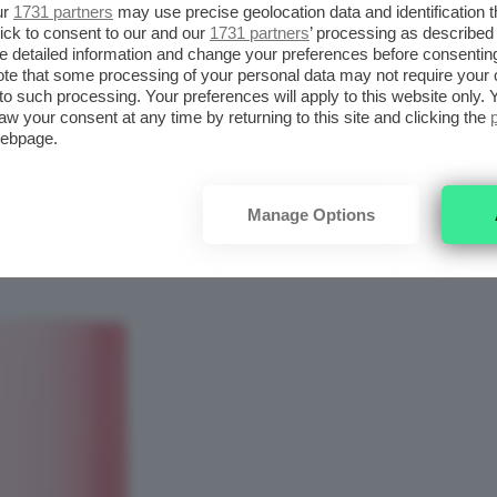
ur
1731 partners
may use precise geolocation data and identification 
I SIERI IN
ick to consent to our and our
1731 partners
’ processing as described 
detailed information and change your preferences before consenting
MENOPAUSA SONO
he
te that some processing of your personal data may not require your 
e
t to such processing. Your preferences will apply to this website only
FONDAMENTALI
aw your consent at any time by returning to this site and clicking the
webpage.
AIUTANTI DELLA
SKINCARE ROUTINE
Manage Options