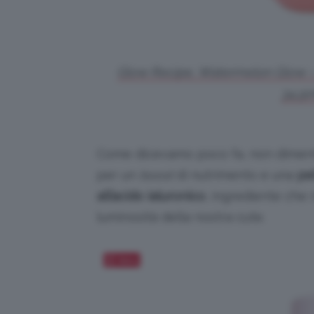
Glow Recipe, Watermelon Glow – 
34,90
Come dicevamo poco fa, non dimen
per un
boost
di nutrimento e una
pe
all’acido ialuronico
, ingrediente che
luminosità della nostra cute.
Salva