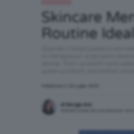
Beauty e bellezza
Skincare Me
Routine Ideal
Quando il tempo passa è normale 
in menopausa: scopriamo insieme 
donna. Tutti i prodotti sono sele
questi prodotti, potremmo ricev
Pubblicato il: 29 Luglio 2024
di Giorgia Asti
Articolo scritto da una persona, no