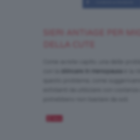
Condividi su Facebook
SIERI ANTIAGE PER M
DELLA CUTE
Come avrete capito, una delle proble
con la
skincare in menopausa
è la r
questo problema, come suggerivamo 
esfolianti da utilizzare con costanz
potrebbero non bastare da soli.
Salva