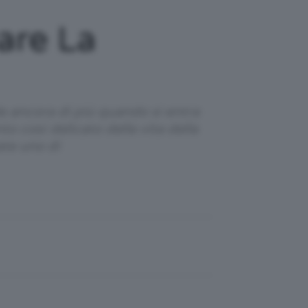
are La
e ancora di più quando si entra
 così delicato della vita della
ate uno di