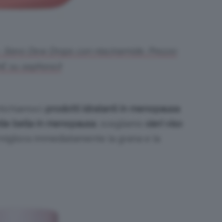
Siero Dew Drops con niacinamide. Prezzo:
€ su sephora.it
tichiamoci
prodotti idratanti in menopausa
:
lle bella in menopausa
, scegliamo
sieri viso
 migliora immediatamente la grana e la