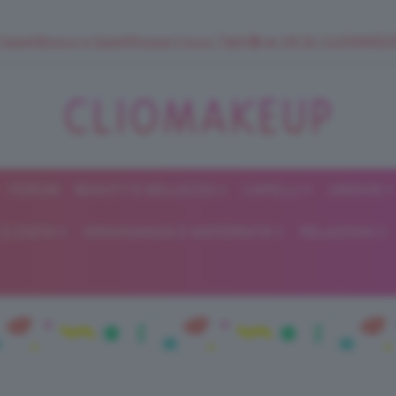
 SuperStrucco e SuperMousse Cocco Tiarè 🌺 ➡️ VAI SU CLIOMAK
FORUM
BEAUTY E BELLEZZA
CAPELLI
UNGHIE
ClioMakeUp
E DIETA
GRAVIDANZA E MATERNITÀ
RELAZIONI
Blog