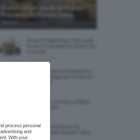
Profumi Al Limone 🍋 Le Migliori
Fragranze Da Provare Subito
-
TeamClio
7 Agosto 2026
Borse Di Paglia Estate 2026, Quali
Portarsi In Spiaggia Per Essere Chic
E Comode
7 Agosto 2026
La French Pedicure In Estate È La
Nail Art Più Elegante E Trendy Per I
Nostri Piedini
7 Agosto 2026
Tinta Labbra Coreana, Le Migliori
Da Provare ORA
7 Agosto 2026
and process personal
Recensione Maschera Viso
 advertising and
Sephora Idrogel Vitamina C Glow
ent. With your
Mask