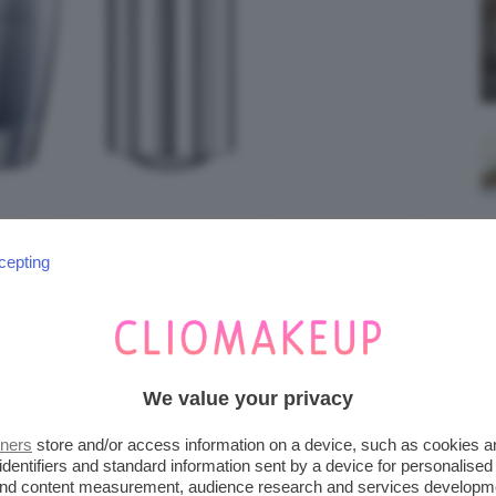
earl Siero contorno occhi. Prezzo: da 71,95€
cepting
ice sconto LFCLIO su lookfantastic.it
a cute ciò che ha perso, con l’età e i
ta fase, e allo stesso tempo contribuiscono a
scindibile se si vogliono ritardare le
rughe
We value your privacy
tners
store and/or access information on a device, such as cookies 
identifiers and standard information sent by a device for personalised
 and content measurement, audience research and services developm
na