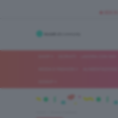
🥥 NEW IN
Accedi
alla community
SHOP
ISCRIVITI
LAVORA CON NOI
MODA E FASHION
ALIMENTAZIONE 
GOSSIP
Home
Beauty e bellezza