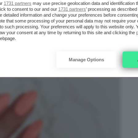
ur
1731 partners
may use precise geolocation data and identification 
 golose e buone, veste le nostre unghie
ick to consent to our and our
1731 partners
’ processing as described 
non passare inosservate. Lo
smalto color
detailed information and change your preferences before consenting
te that some processing of your personal data may not require your 
richiesti
nei saloni di bellezza specialmente
t to such processing. Your preferences will apply to this website only
aw your consent at any time by returning to this site and clicking the
webpage.
Manage Options