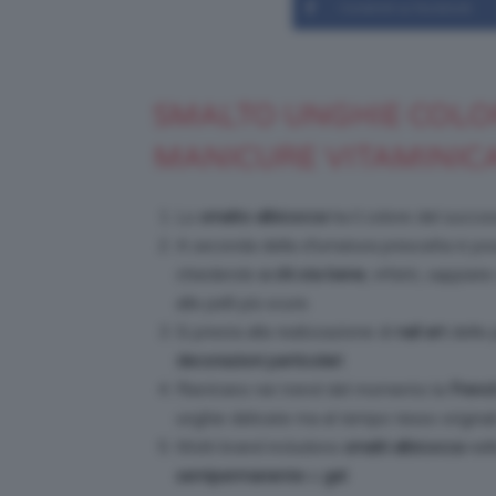
Condividi su Facebook
SMALTO UNGHIE COLO
MANICURE VITAMINICA
Lo
smalto albicocca
ha il colore del succos
A seconda della sfumatura prescelta è possi
chiedendo
a chi sta bene
, infatti, sappiat
alle pelli più scure.
Si presta alla realizzazione di
nail art
delle 
decorazioni particolari
.
Rientrano nei trend del momento la
Frenc
unghie delicate ma al tempo tesso originali
Molti brand includono
smalti albicocca
nell
semipermanente
o
gel
.