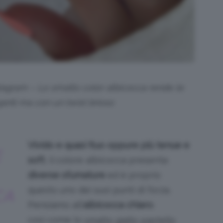
tagram – Lo smalto color albicocca rende le
anti ma con un twist brioso
Vivido e quasi fluo oppure più tenue e
E
soft
, il colore albicocca presenta
diverse sfumature
ed è proprio
questo uno dei suoi punti di forza.
CA
Pensiamo all’
albicocca chiaro
:
così come lo
smalto giallo pastello