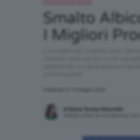
Beauty e bellezza
Unghie
Smalto Albico
I Migliori Pr
Lo smalto per unghie color albic
insieme idee nail art, a chi sta b
selezionati in piena autonomia e
commissione.
Pubblicato il: 12 Giugno 2025
di Maria Teresa Moschillo
Articolo scritto da una persona, no