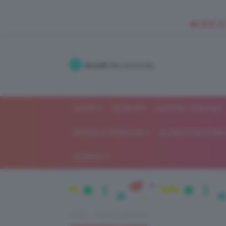
🥥 NEW IN
Accedi
alla community
SHOP
ISCRIVITI
LAVORA CON NOI
MODA E FASHION
ALIMENTAZIONE 
GOSSIP
Home
Beauty e bellezza