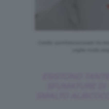
Credits: @emfrancescanails Via Ins
unghie molto eleg
ESISTONO TANT
SFUMATURE DI
SMALTO ALBICOC