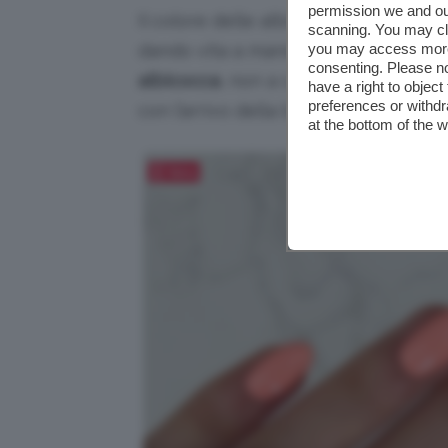
permission we and o
Il colore delle albicocche, succose,
scanning. You may cl
dando vita a manicure destinate a 
you may access more 
consenting. Please no
albicocca
, non a caso, è
uno dei più 
have a right to objec
preferences or withdr
con l’arrivo della bella stagione.
at the bottom of the 
Salva