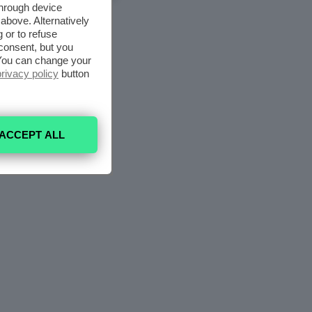
through device
above. Alternatively
 or to refuse
consent, but you
. You can change your
privacy policy
button
ACCEPT ALL