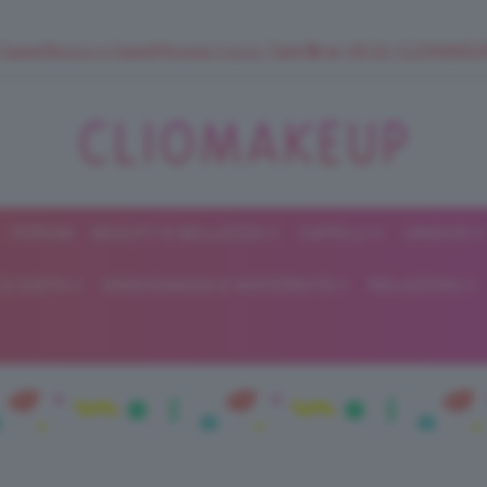
 SuperStrucco e SuperMousse Cocco Tiarè 🌺 ➡️ VAI SU CLIOMAK
FORUM
BEAUTY E BELLEZZA
CAPELLI
UNGHIE
ClioMakeUp
E DIETA
GRAVIDANZA E MATERNITÀ
RELAZIONI
Blog