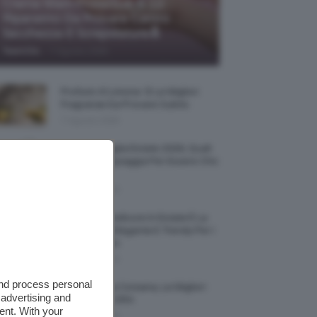
Creme Mani Protettive ✨ 12
Riparatrici Da Provare Contro
Secchezza E Screpolature🔝
-
TeamClio
7 Agosto 2026
Profumi Al Limone 🍋 Le Migliori
Fragranze Da Provare Subito
7 Agosto 2026
Borse Di Paglia Estate 2026, Quali
Portarsi In Spiaggia Per Essere Chic
E Comode
7 Agosto 2026
La French Pedicure In Estate È La
Nail Art Più Elegante E Trendy Per I
Nostri Piedini
7 Agosto 2026
and process personal
Tinta Labbra Coreana, Le Migliori
 advertising and
Da Provare ORA
ent. With your
7 Agosto 2026