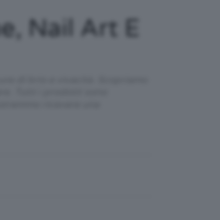
e, Nail Art E
re di brio e vivacità. Scopriamo
re. Tutti i prodotti sono
 potremmo ricevere una