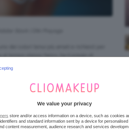
 Adobe Stock | Diki Prayoga
no dei colori tenui più amati e richiesti per
ma al tempo stesso fancy, ha il pregio di
olto anche alle carnagioni più chiare.
cepting
zze, iniziamo subito.
iena autonomia editoriale. Se acquistate uno di
 una commissione.
We value your privacy
OCCA PER UNGHIE
tners
store and/or access information on a device, such as cookies 
DAL SOLITO
identifiers and standard information sent by a device for personalised
 and content measurement, audience research and services developm