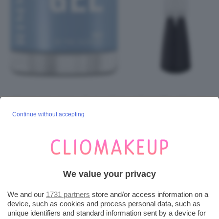
Rimmel London, Super Gel – 060 In The Clouds.
Continue without accepting
Prezzo:
4
,
99
€
su amazon.it
MONOCHROME PER UNGHIE
SEMPLICI E MINIMAL
We value your privacy
Il modo più semplice per sfoggiare le unghie
We and our
1731 partners
store and/or access information on a
device, such as cookies and process personal data, such as
azzurro pastello è sicuramente scegliere una
unique identifiers and standard information sent by a device for