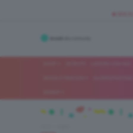
🥥 NEW IN
Accedi
alla community
SHOP
ISCRIVITI
LAVORA CON NOI
MODA E FASHION
ALIMENTAZIONE 
GOSSIP
Home
Unghie