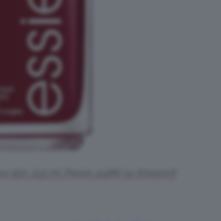
 (50), 13,5 ml. Prezzo:
9
,
98
€ su Amazon.it