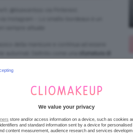
fr, @lisawantsss via Pinterest,
via Instagram – Lo smalto bordeaux è un
en sempre attuale
ssico della manicure e continua ad essere
ie autunnali. Definito come una
sfumatura di
 questo colore riesce a racchiudere tutta
cepting
lice pennellata. Se siete alla ricerca di
anicure bordeaux
, siete nel posto giusto: in
ernative di smalto, dalla variante
unghie
 delle diverse possibilità di abbinamento con
 a trovare la vostra ispirazione, bellezze?
We value your privacy
tners
store and/or access information on a device, such as cookies 
identifiers and standard information sent by a device for personalised
 and content measurement, audience research and services developm
piena autonomia editoriale. Se acquistate uno di