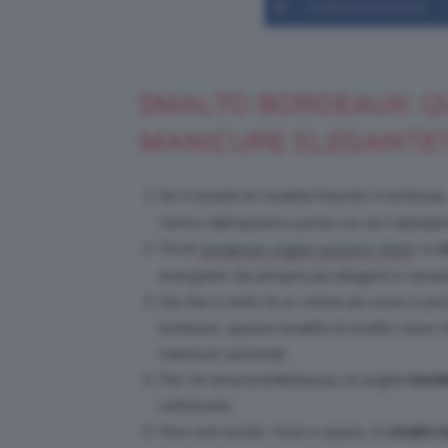
Condividi su Facebook
SMALTO BORDEAUX: Q
MANICURE ELEGANTE
Se in estate le tonalità fresche e luminos
l’arrivo dell’autunno porta con sé il deside
Tra le
, lo
s
tendenze unghie autunno 2024
evergreen da sempre più eleganti e versati
Sia che si tratti di un colore più scuro e p
luminose, questa tonalità di smalto rosso t
manicure autunnali.
Per chi ama la brillantezza, le unghie
borde
sofisticata.
Non solo lucido, frost e opaco: lo
smalto 