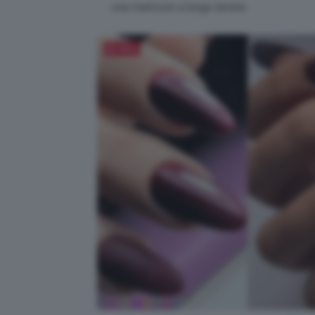
una manicure a lunga durata.
Salva