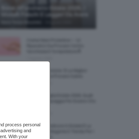
Borse All’uncinetto Estate 2026, I
Modelli Freschi E Leggeri Da Avere
-
Maria Teresa Moschillo
8 Agosto 2026
Creme Mani Protettive ✨ 12
Riparatrici Da Provare Contro
Secchezza E Screpolature🔝
7 Agosto 2026
Profumi Al Limone 🍋 Le Migliori
Fragranze Da Provare Subito
7 Agosto 2026
Borse Di Paglia Estate 2026, Quali
Portarsi In Spiaggia Per Essere Chic
E Comode
7 Agosto 2026
and process personal
La French Pedicure In Estate È La
 advertising and
Nail Art Più Elegante E Trendy Per I
ent. With your
Nostri Piedini