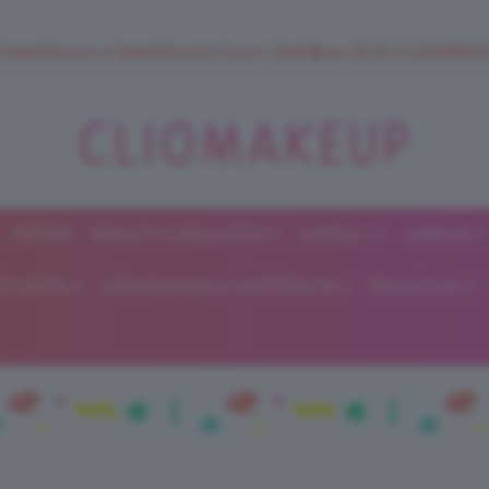
 SuperStrucco e SuperMousse Cocco Tiarè 🌺 ➡️ VAI SU CLIOMAK
FORUM
BEAUTY E BELLEZZA
CAPELLI
UNGHIE
ClioMakeUp
E DIETA
GRAVIDANZA E MATERNITÀ
RELAZIONI
Blog