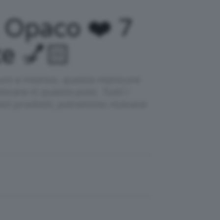
 Opaco ❤️ 7
e 💅🏻
uro e intenso, questa manicure
lorare in questo post. Tutti i
esti prodotti, potremmo ricevere