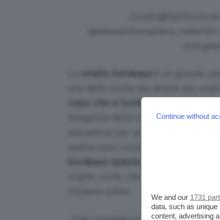
Credits:
@fashionreview
@alessandramattera_nailartist 
evergre
Lo
smalto bordeaux
è un grande cla
una delle scelte più amate per ungh
rosso che si fonde con note brune
,
Continue without ac
l’eleganza della stagione in una semp
ispirazione per la vostra prossima
m
questo post scopriremo differenti alt
bordeaux opache
a quella lucida, e
unghie corte, medie e lunghe. Pronte
Iniziamo subito.
We and our
1731 par
data, such as unique 
content, advertising
Tutti i prodotti sono selezionati in 