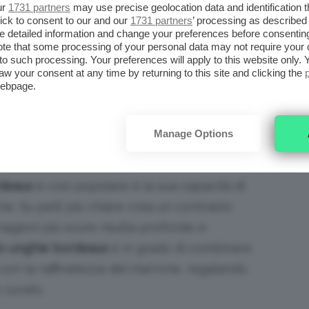
ur
1731 partners
may use precise geolocation data and identification 
emmo ricevere una commissione.
ick to consent to our and our
1731 partners
’ processing as described 
detailed information and change your preferences before consenting
te that some processing of your personal data may not require your 
I COLORI PIÙ VERSATILI
t to such processing. Your preferences will apply to this website only
aw your consent at any time by returning to this site and clicking the
ANICURE
webpage.
no dei colori più amati e versatili nel mondo
Manage Options
e il perché.
deaux
è così popolare è la sua capacità di
one. Su pelli più chiare crea un contrasto
nagioni più scure risulta profondo e
o unghie bordeaux
è in grado di combinare
 con la raffinatezza del marrone, regalando
 curato.