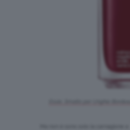
Essie, Smalto per Unghie Bordeaux
Ma non è sono solo la carnagione a