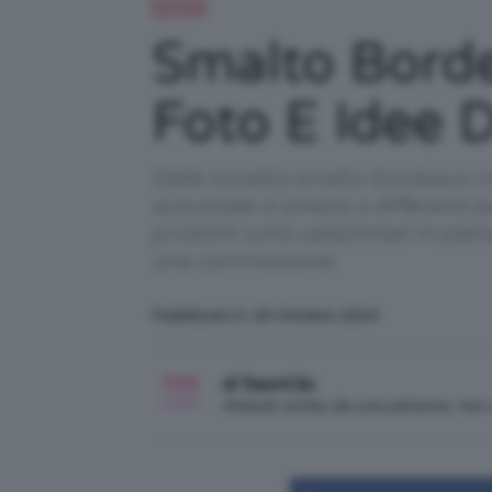
Unghie
Smalto Borde
Foto E Idee 
Dalle tonalità smalto bordeaux c
autunnale si presta a differenti po
prodotti sono selezionati in pie
una commissione.
Pubblicato il: 18 Ottobre 2024
di TeamClio
Articolo scritto da una persona, no