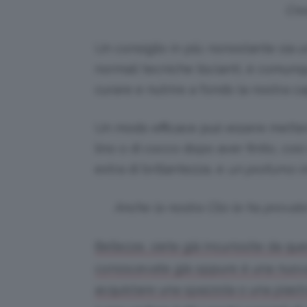
Cre
Un consiglio in più: nonostante sia
normali tecniche liscianti, è comun
curare e nutrire a fondo la nostra ca
Un modo efficace può essere mette
lino o di cocco dopo aver finito, così
extra di brillantezza, e
un profumo irr
Anche la nostra Clio le ha provate
Bellezze, siete già incuriosite da que
conoscevate già oppure è una nuova
acquistare una spazzola o una pias