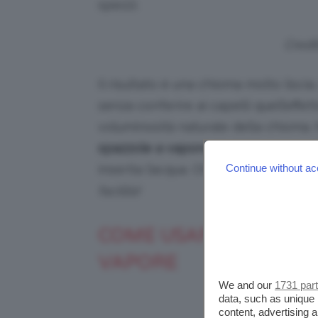
spezzi.
Credit
Il risultato è una chioma molto lisci
senza conferire ai capelli quell’effe
voluminosità naturale della chioma.
spazzole a vapore
. Anch’esse sono d
inserita l’acqua. Oltre a lisciare, aiu
Continue without ac
facilità!
COME USARE AL MEGLI
VAPORE
We and our
1731 par
data, such as unique 
Credits: 
content, advertising