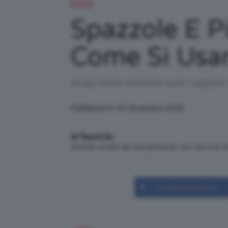
Capelli
Spazzole E P
Come Si Usa
Scopriamo insieme tutti i segreti
Pubblicato il: 30 Novembre 2018
di TeamClio
Articolo scritto da una persona, non da una 
Condividi su Facebook