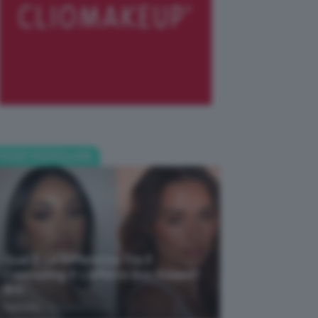
POST POPOLARI
Qual È La Differenza Tra Il
Contouring E L’effetto Sun Kissed?
🌞✨
-
TeamClio
5 Agosto 2026