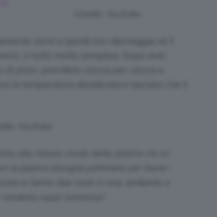
À
Credits: YouTube
icamente ‘pura’ e quindi non danneggia né il
il resto, è tutto molto semplice. Dopo aver
po di phon, prendete ciocca per ciocca e
ere la temperatura desiderata e lasciare che il
dits: YouTube
ino allo stesso modo delle piastre c’è un
 con la piastra bisogna pettinare per bene i
pazzola si fanno due cose in una, andando a
e
renderla super luminosa!