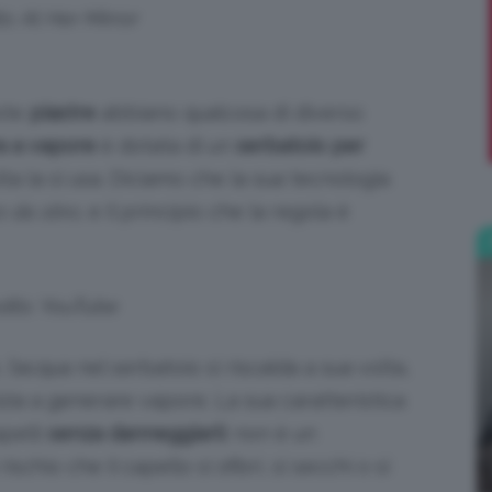
s: At Her Mirror
;)
este
piastre
abbiano qualcosa di diverso
a a vapore
è dotata di un
serbatoio per
lta la si usa. Diciamo che la sua tecnologia
o da stiro
, e il principio che la regola è
dits: YouTube
 l’acqua nel serbatoio si riscalda a sua volta,
izia a generare vapore. La sua caratteristica
pelli
senza danneggiarli
: non è un
schio che il capello si sfibri, si secchi o si