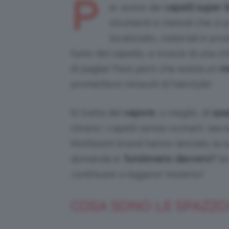
P
er avere dei
capelli super li
strumenti e metodi che si p
localizzato, materiali e prod
fusto del capello, e invece di una c
di paglia! Pare però che esista un
me
promettere miracoli di hairstyle!
Si tratta del
vapore
, o meglio, di
spa
stirano i capelli senza rovinarli, lasc
Moltissimi brand hanno lanciato la lo
domanda è:
funzionano davvero?
Se 
continuare a leggere! Iniziamo!
COSA SONO LE SPAZZO