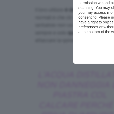
permission we and o
scanning. You may cl
Il loro utilizzo
è davvero semplicissi
you may access more 
normali è che c’è da riempire un ser
consenting. Please no
have a right to objec
serbatoio non va assolutamente riem
preferences or withdr
at the bottom of the 
sempre e solo
quando la piastra è 
attaccare la spina alla presa!
Cre
L’ACQUA DISTILLA
NON DANNEGGIA 
PIASTRA COL
CALCARE PERCHÉ