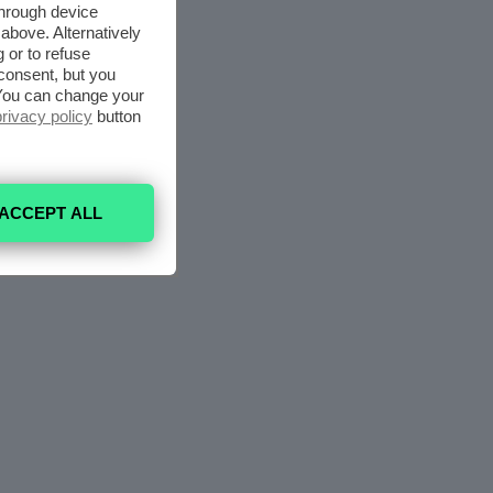
through device
above. Alternatively
 or to refuse
consent, but you
. You can change your
privacy policy
button
ACCEPT ALL