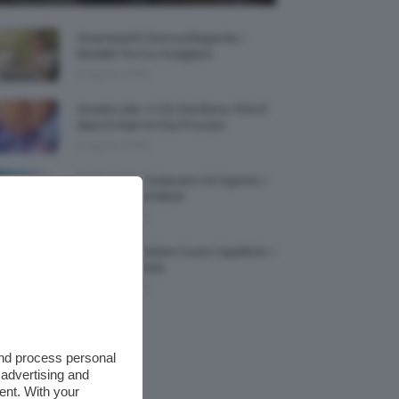
Smartwatch Donna Elegante, I
Modelli Tra Cui Scegliere
5 Agosto 2026
Smalto Lilla: A Chi Sta Bene, Foto E
Idee Di Nail Art Da Provare
5 Agosto 2026
Profumi Da Comprare Ad Agosto, I
Più Buoni Del Mese
5 Agosto 2026
Protezione Solare Cuoio Capelluto: I
Migliori Prodotti
5 Agosto 2026
and process personal
 advertising and
ent. With your