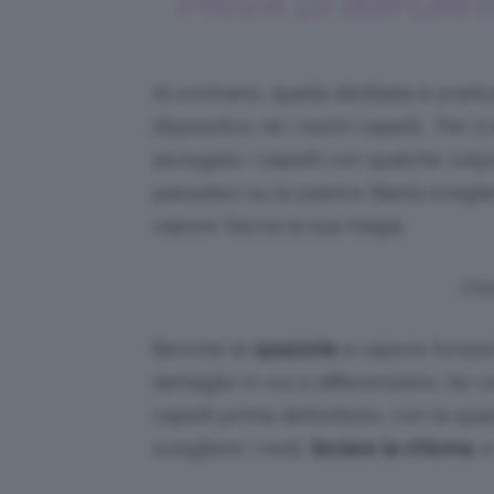
PRIVA DI IMPURIT
Al contrario, quella distillata è prat
dispositivo né i nostri capelli. Per 
asciugato i capelli con qualche col
passateci su la piastra. Basta scegli
vapore faccia la sua magia.
Cre
Benché le
spazzole
a vapore funzion
dettaglio in cui si differenziano. Se
capelli prima dell’utilizzo, con la s
sciogliere i nodi,
lisciare la chioma
, 