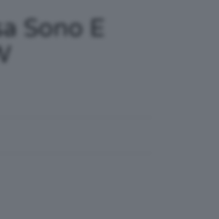
sa Sono E
W