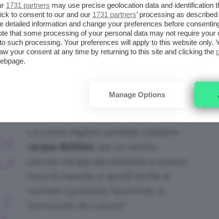
ur
1731 partners
may use precise geolocation data and identification 
ick to consent to our and our
1731 partners
’ processing as described 
mo
, l’unica differenza rispetto alle piastre
detailed information and change your preferences before consenting
batoio.
Fate molta attenzione però!
Il
te that some processing of your personal data may not require your 
t to such processing. Your preferences will apply to this website only
pito a dispositivo acceso, dovete farlo
aw your consent at any time by returning to this site and clicking the
webpage.
spenta
, meglio ancora se lo fate prima di
Manage Options
dits: YouTube
La scelta migliore sarebbe utilizzare
TA
l’
acqua distillata
, per un motivo
LA
preciso: l’acqua del rubinetto è spesso
ricca di impurità, e quindi rischia di
rovinare il prodotto favorendo
la
 È
formazione del calcare!