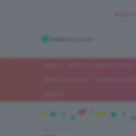
🥥 NEW IN
Accedi
alla community
SHOP
ISCRIVITI
LAVORA CON NOI
MODA E FASHION
ALIMENTAZIONE 
GOSSIP
Home
Capelli