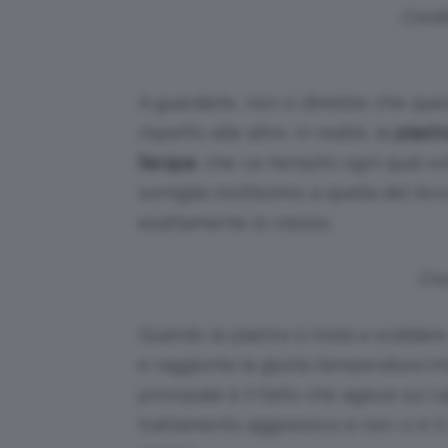
Credit
A guardarle, non si direbbe che qu
rispetto alle altre. In realtà, la
piastr
l’acqua
, che va riempito ogni qual vo
somiglia moltissimo a quella del
ferr
esattamente lo stesso.
Cre
Quando la piastra si inizia a scaldare,
e raggiunta la giusta temperatura in
principale è il fatto che agisce sui ca
trattamento aggressivo e non vi è il ri