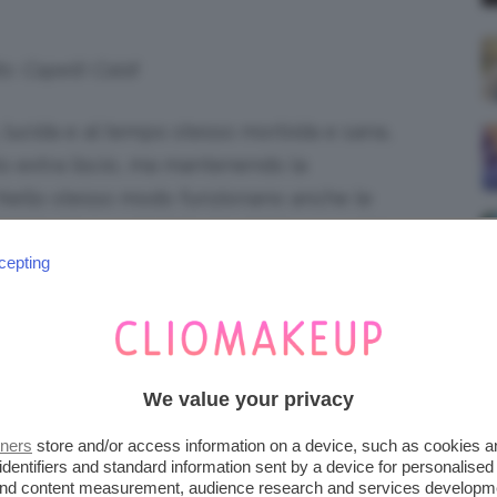
s: Capelli Caldi
a, lucida e al tempo stesso morbida e sana,
tto extra liscio, ma mantenendo la
 Nello stesso modo funzionano anche le
otate di un serbatoio al cui interno andrà
tano anche a districare i nodi
cepting
con molta più
O SPAZZOLE E PIASTRE A
We value your privacy
tners
store and/or access information on a device, such as cookies 
identifiers and standard information sent by a device for personalised
Gama Professionals
 and content measurement, audience research and services developm