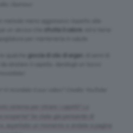
dits: Glamour
 un metodo meno aggressivo rispetto alle
que un
device
che
sfrutta il calore
, ed è bene
pigliatura per mantenerla in salute.
re qualche
goccia di olio di argan
, di semi di
 da idratare il capello, dandogli un tocco
esistibile!
! Vi ricordate il suo video? Credits: YouTube
sto sistema per stirare i capelli? Lo
 scoperta? Se state già pensando di
tra, aspettate un momento e andate a pagina