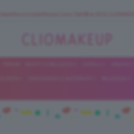
 SuperStrucco e SuperMousse Cocco Tiarè 🌺 ➡️ VAI SU CLIOMAK
FORUM
BEAUTY E BELLEZZA
CAPELLI
UNGHIE
ClioMakeUp
E DIETA
GRAVIDANZA E MATERNITÀ
RELAZIONI
Blog