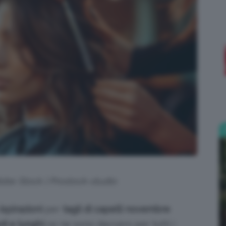
;)
dobe Stock | Prostock-studio
ispirazioni
per
tagli di capelli novembre
i e lunghi
ce ne sono davvero per tutti i