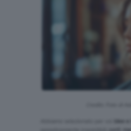
Credits: Foto di A
Abbiamo selezionato per voi
idee e 
semplicemente irresistibili:
corti
,
med