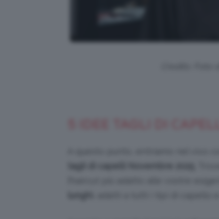
Credits: Foto 
5 IDEE TAGLI DI CAPE
A questo punto, entriamo nel vivo co
tagli di capelli Novembre 2025
. Tro
l’haircut più adatto alle vostre esig
lunghi
, adatti a tutti i tipi di capello e