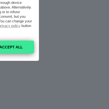
through device
above. Alternatively
 or to refuse
consent, but you
. You can change your
privacy policy
button
ACCEPT ALL