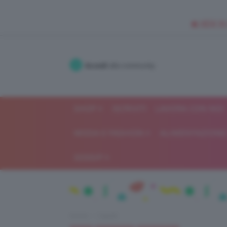
🥥 NEW IN
Accedi
alla community
SHOP
ISCRIVITI
LAVORA CON NOI
MODA E FASHION
ALIMENTAZIONE 
GOSSIP
Home
Capelli