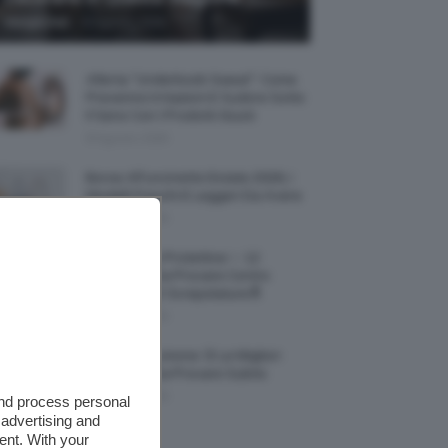
-
Giorgia Asti
8 Agosto 2026
Allerta “Underboob Sweat”: Come
Prevenire Irritazioni E Sudore Sotto
Il Seno Con I Prodotti Giusti
8 Agosto 2026
Borse All’uncinetto Estate 2026, I
Modelli Freschi E Leggeri Da Avere
8 Agosto 2026
Creme Mani Protettive ✨ 12
Riparatrici Da Provare Contro
Secchezza E Screpolature🔝
7 Agosto 2026
Profumi Al Limone 🍋 Le Migliori
Fragranze Da Provare Subito
7 Agosto 2026
and process personal
 advertising and
ent. With your