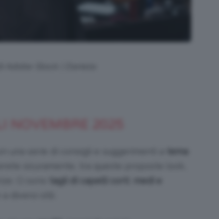
di Adobe Stock | Daniela
LLI NOVEMBRE 2025
n una serie di consigli e suggerimenti a
tema
verete sicuramente, tra queste proposte look,
enze. Ci sono
tagli di capelli corti
,
medi e
 a diversi stili.