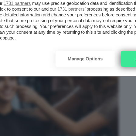
ur
1731 partners
may use precise geolocation data and identification 
icità
. Tutti i tagli che stiamo per proporvi,
ick to consent to our and our
1731 partners
’ processing as described 
una
manutenzione facile
e sono quindi
detailed information and change your preferences before consenting
te that some processing of your personal data may not require your 
 autonomia.
t to such processing. Your preferences will apply to this website only
aw your consent at any time by returning to this site and clicking the
webpage.
Manage Options