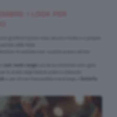
EMBRE: I LOOK PER
DO
Bellezza
utti gli effetti il primo mese davvero freddo e ci prepara
 periodo delle feste.
cidono di cambiare look, a partire proprio dal loro
e
no
corti
,
medi
e
lunghi
così da accontentare tutti i gusti.
r le amanti degli hairlook pratici e sbarazzini.
ob
e, per chi non rinuncerebbe mai al lungo, il
Butterfly
Makeup