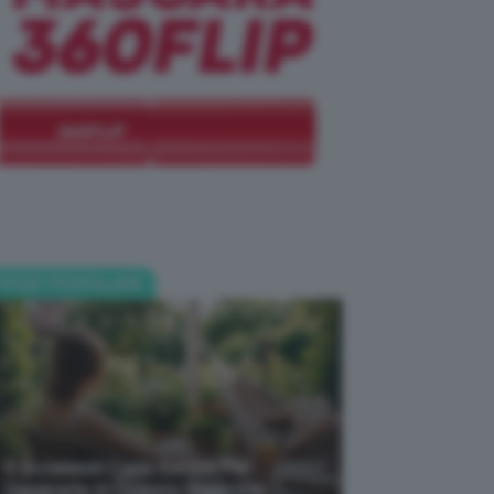
POST POPOLARI
5 Accessori Casa Estate Per
Decorarla In Questa Stagione