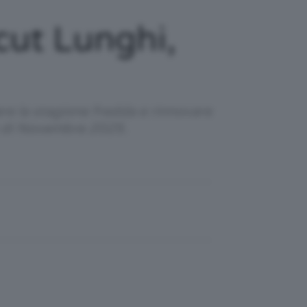
cut Lunghi,
ere la stagione fredda e rinnovare
ese di Novembre 2025.