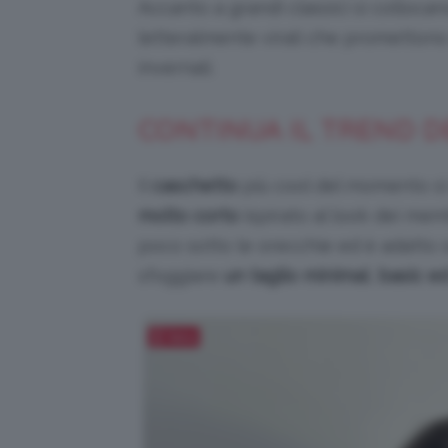
Accanto a grandi classici si colloca
letteralmente virali che prometton
invernali.
CONTINUA IL TREND D
Il
caschetto
più cool del momento s
molto corto
ispirato al look dei memb
poco sotto le orecchie ed è adatto so
sfoggiare
un taglio minimal
,
basic e
Salva