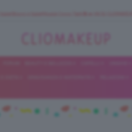
 SuperStrucco e SuperMousse Cocco Tiarè 🌺 ➡️ VAI SU CLIOMAK
FORUM
BEAUTY E BELLEZZA
CAPELLI
UNGHIE
ClioMakeUp
E DIETA
GRAVIDANZA E MATERNITÀ
RELAZIONI
Blog