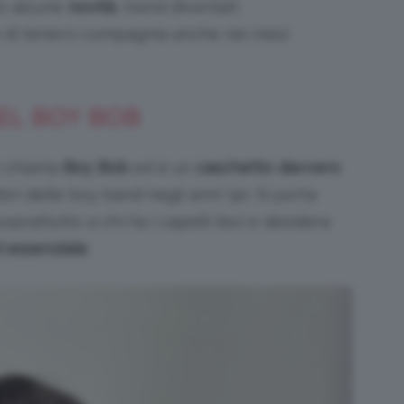
no alcune
novità
, trend diventati
o di tenerci compagnia anche nei mesi
EL BOY BOB
i chiama
Boy Bob
ed è un
caschetto davvero
ri delle boy band negli anni ’90. Si porta
prattutto a chi ha i capelli lisci e desidera
d essenziale
.