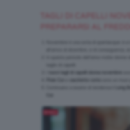
TAGLI DI CAPELLI NOV
PREPARARSI AL FRED
Novembre è una sorta di spartiacque: è a t
all’arrivo di dicembre, e di conseguenza, al
In questo periodo dell’anno molte donne de
taglio di capelli.
I
nuovi tagli di capelli donna novembre
so
Pixie Cut
e
caschetto corto
sono un must pe
Continuano a essere di tendenza il
Long B
Cut
.
Salva