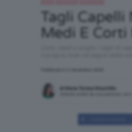
Capelli
IN EVIDENZA
TAGLI CAPELLI
Tagli Capelli
Medi E Corti
Corti, medi e lunghi, i tagli di 
il proprio look nel segno dello s
Pubblicato il: 3 Novembre 2025
di Maria Teresa Moschillo
Articolo scritto da una persona, no
Condividi su Facebook