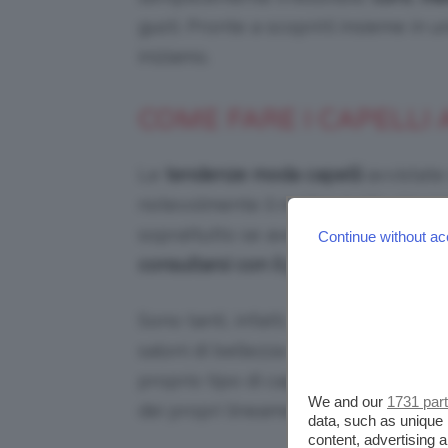
gusti. Pronte a scoprirli insieme in u
iniziamo.
COME FARE I CAPELLI
Le
tendenze moda capelli
avvistate 
notevolmente il nostro gusto, ma p
soprattutto se avete intenzione di c
Continue without ac
consultarsi con il proprio parrucchi
Sono tanti, infatti, i
tagli di capelli
saloni di bellezza ma non tutti risu
proprio tipo di capello – liscio o r
We and our
1731 par
dei propri lineamenti e della forma d
data, such as unique 
content, advertising