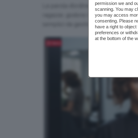
permission we and o
La parola d’ordine è, comunque,
prat
scanning. You may cl
ragazze, godono tutto sommato di 
you may access more 
consenting. Please no
semplici da gestire anche a casa in
have a right to objec
preferences or withdr
at the bottom of the 
Salva