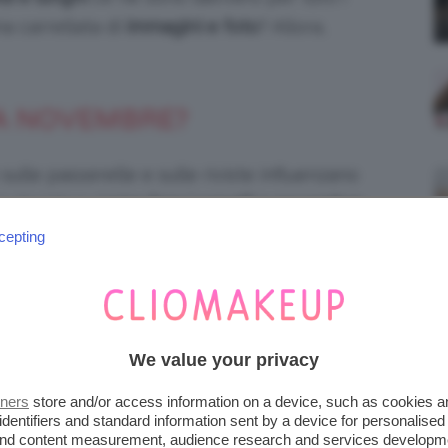
na carrellata di
immagini e foto
? Allora,
 A NOVEMBRE?
sulle passerelle e sulle riviste influenzano
er decidere
come fare i capelli a novembre
–
ambiare taglio – la cosa migliore da fare è
cepting
ere
di fiducia.
 Novembre 2025
che stanno spopolando nei
ltano donanti. Bisogna tenere conto del
We value your privacy
iccio ma anche sottile o spesso? – e nondimeno
tners
store and/or access information on a device, such as cookies 
el viso.
identifiers and standard information sent by a device for personalised
 and content measurement, audience research and services developm